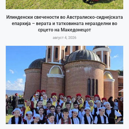
Илинденски свечености во Австралиско-сиднејската
епархија – верата и татковината неразделни во
срцето на Македонецот
август 4, 2026