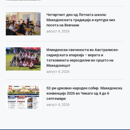
Четвртиот ден од Летната школа:
Македонската традиција и култура низ
посета на Вевчани
август 4, 2026
Илинденски свечености во Австралиско-
сиднејската епархија – верата и
татковината неразделни во срцето на
Македонецот
август 4, 2026
52-ри црковно-народен собир. Македонска
конвенција 2026 во Чикаго од 4 до 6
септември
август 4, 2026