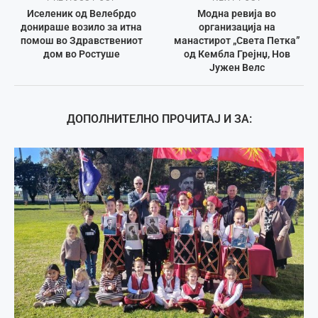
Иселеник од Велебрдо
Модна ревија во
донираше возило за итна
организација на
помош во Здравствениот
манастирот „Света Петка”
дом во Ростуше
од Кембла Грејнџ, Нов
Јужен Велс
ДОПОЛНИТЕЛНО ПРОЧИТАЈ И ЗА: