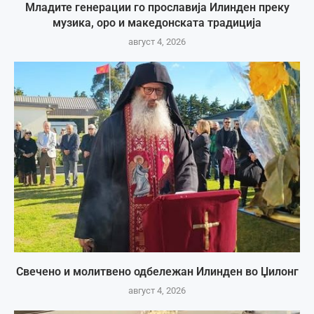
Младите генерации го прославија Илинден преку
музика, оро и македонската традиција
август 4, 2026
Свечено и молитвено одбележан Илинден во Џилонг
август 4, 2026