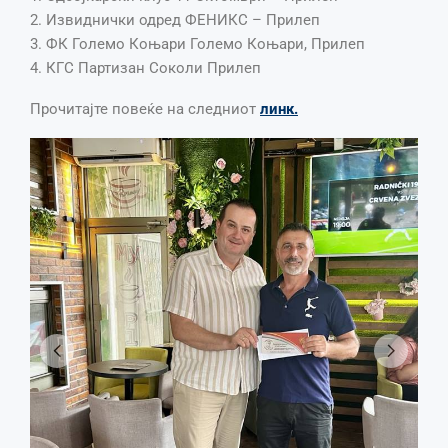
2. Извиднички одред ФЕНИКС – Прилеп
3. ФК Големо Коњари Големо Коњари, Прилеп
4. КГС Партизан Соколи Прилеп
Прочитајте повеќе на следниот
линк.