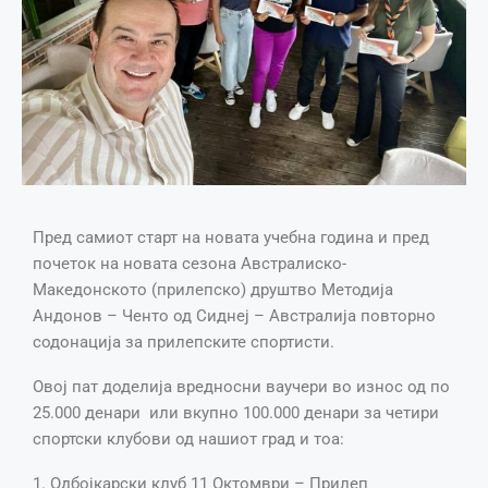
Пред самиот старт на новата учебна година и пред
почеток на новата сезона Австралиско-
Македонското (прилепско) друштво Методија
Андонов – Ченто од Сиднеј – Австралија повторно
содонација за прилепските спортисти.
Овој пат доделија вредносни ваучери во износ од по
25.000 денари или вкупно 100.000 денари за четири
спортски клубови од нашиот град и тоа:
1. Одбојкарски клуб 11 Октомври – Прилеп