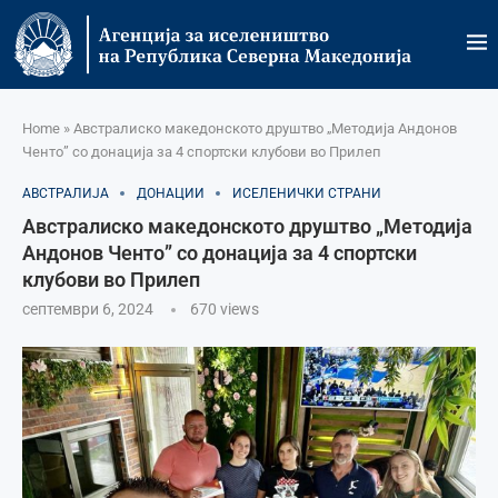
Home
»
Австралиско македонското друштво „Методија Андонов
Ченто” со донација за 4 спортски клубови во Прилеп
АВСТРАЛИЈА
ДОНАЦИИ
ИСЕЛЕНИЧКИ СТРАНИ
Австралиско македонското друштво „Методија
Андонов Ченто” со донација за 4 спортски
клубови во Прилеп
септември 6, 2024
670
views