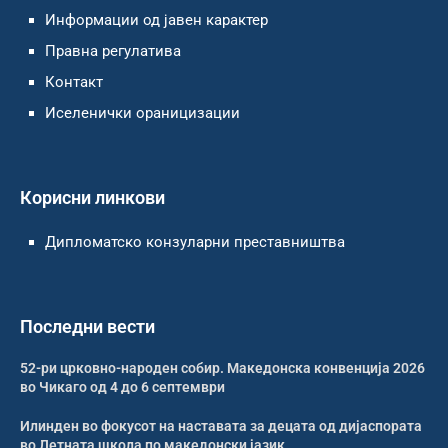
Информации од јавен карактер
Правна регулатива
Контакт
Иселенички ораницизации
Корисни линкови
Дипломатско конзуларни преставништва
Последни вести
52-ри црковно-народен собир. Македонска конвенција 2026
во Чикаго од 4 до 6 септември
Илинден во фокусот на наставата за децата од дијаспората
во Летната школа по македонски јазик