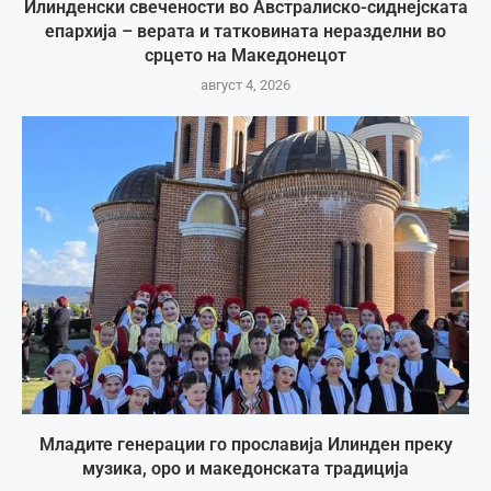
Илинденски свечености во Австралиско-сиднејската
епархија – верата и татковината неразделни во
срцето на Македонецот
август 4, 2026
Младите генерации го прославија Илинден преку
музика, оро и македонската традиција