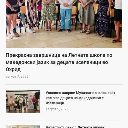
Прекрасна завршница на Летната школа по
македонски јазик за децата иселеници во
Охрид
август 7, 2026
Успешно заврши Музичко-етнолошкиот
камп за децата на македонските
иселеници
август 5, 2026
Четвртиот ден од Летната школа: