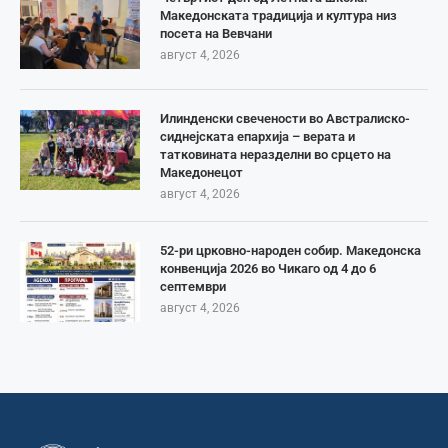
Македонската традиција и култура низ
посета на Вевчани
август 4, 2026
Илинденски свечености во Австралиско-
сиднејската епархија – верата и
татковината неразделни во срцето на
Македонецот
август 4, 2026
52-ри црковно-народен собир. Македонска
конвенција 2026 во Чикаго од 4 до 6
септември
август 4, 2026