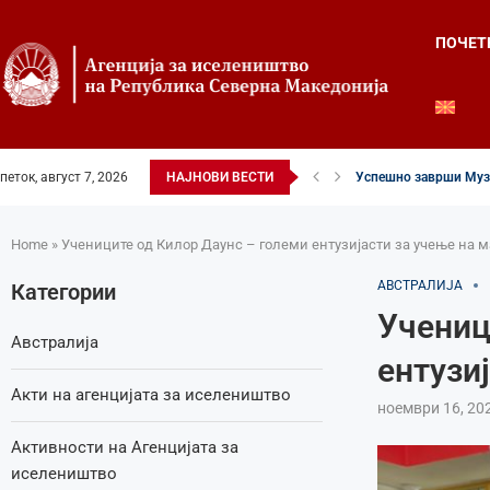
ПОЧЕТ
петок, август 7, 2026
НАЈНОВИ ВЕСТИ
Успешно заврши Музи
Четвртиот ден од Лет
Илинденски свеченост
52-ри црковно-народе
Илинден во фокусот н
Младите генерации г
Свечено и молитвен
Свечено одбележан И
Свечено одбележан И
Home
»
Учениците од Килор Даунс – големи ентузијасти за учење на 
АВСТРАЛИЈА
Категории
Учениц
Австралија
ентузи
Акти на агенцијата за иселеништво
ноември 16, 20
Активности на Агенцијата за
иселеништво