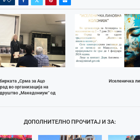
0
бирката „Срма за Ацо
Иселеничка ли
рад во организација на
друштво „Македониум“ од
ДОПОЛНИТЕЛНО ПРОЧИТАЈ И ЗА: