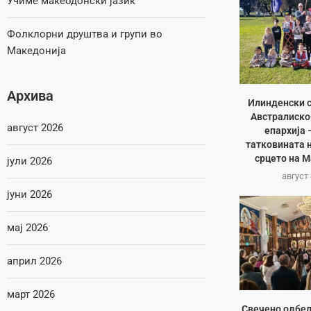
Учиме макеодонски јазик
Фолклорни друштва и групи во
Македонија
Архива
Илинденски с
Австралиско
август 2026
епархија 
татковината 
срцето на 
јули 2026
август 
јуни 2026
мај 2026
април 2026
март 2026
Свечено одбе