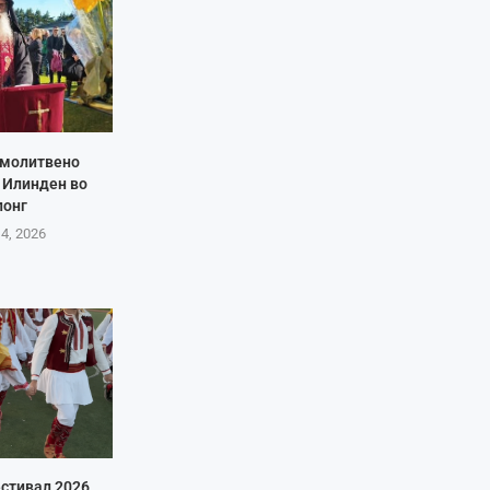
 молитвено
 Илинден во
лонг
 4, 2026
стивал 2026