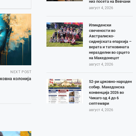
низ посета на Вевчани
август 4, 2026
Илинденски
свечености во
Австралиско-
сиднејската епархија –
верата и татковината
неразделни во срцето
на Македонецот
август 4, 2026
NEXT POST
ковна колонија
52-ри црковно-народен
собир. Македонска
конвенција 2026 во
Чикаго од 4 до 6
септември
август 4, 2026