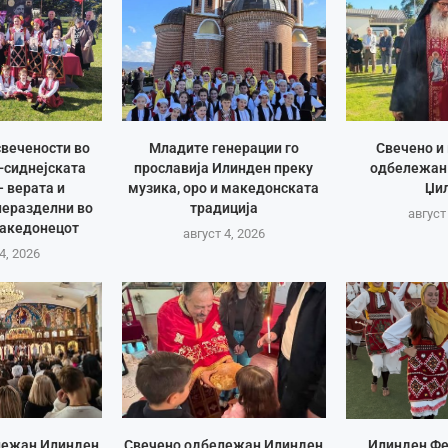
вечености во
Младите генерации го
Свечено и
-сиднејската
прославија Илинден преку
одбележан
– верата и
музика, оро и македонската
Џи
неразделни во
традиција
август
Македонецот
август 4, 2026
4, 2026
лежан Илинден
Свечено одбележан Илинден
Илинден Фе