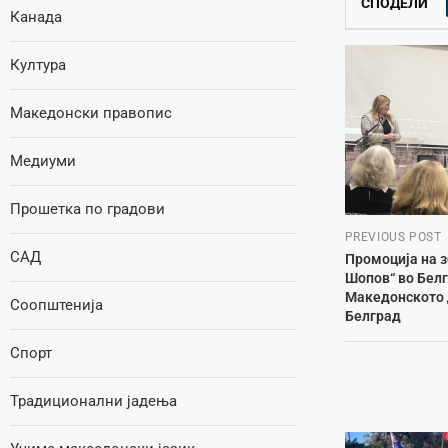
СПОДЕЛИ
Канада
Култура
Македонски правопис
Медиуми
Прошетка по градови
PREVIOUS POST
САД
Промоција на з
Шопов“ во Белг
Македонското 
Соопштенија
Белград
Спорт
Традиционални јадења