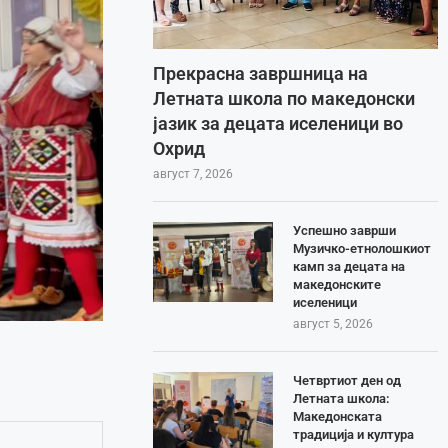
Прекрасна завршница на
Летната школа по македонски
јазик за децата иселеници во
Охрид
август 7, 2026
Успешно заврши
Музичко-етнолошкиот
камп за децата на
македонските
иселеници
август 5, 2026
Четвртиот ден од
Летната школа:
Македонската
традиција и култура