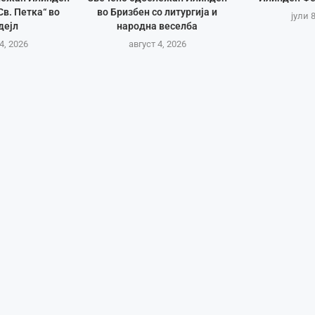
Св. Петка“ во
во Бризбен со литургија и
јули 
дејл
народна веселба
4, 2026
август 4, 2026