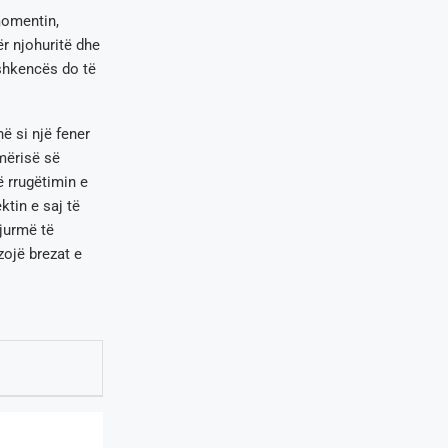
momentin,
ër njohuritë dhe
oshkencës do të
ë si një fener
mërisë së
 rrugëtimin e
tin e saj të
jurmë të
ojë brezat e