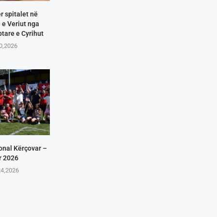
r spitalet në
e Veriut nga
tare e Cyrihut
10,2026
onal Kërçovar –
r 2026
24,2026