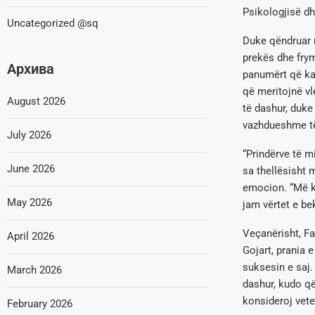
Psikologjisë d
Uncategorized @sq
Duke qëndruar m
prekës dhe frym
Архива
panumërt që kan
që meritojnë vl
August 2026
të dashur, duke 
vazhdueshme të
July 2026
“Prindërve të m
June 2026
sa thellësisht 
emocion. “Më ke
May 2026
jam vërtet e be
Veçanërisht, Fa
April 2026
Gojart, prania 
suksesin e saj.
March 2026
dashur, kudo që
konsideroj vete
February 2026