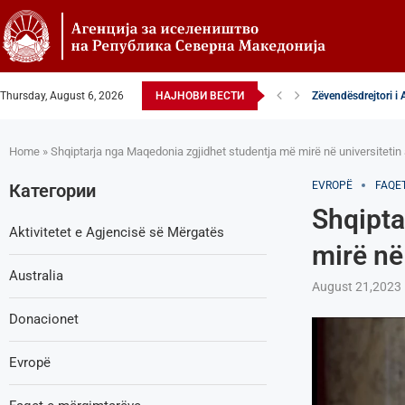
Thursday, August 6, 2026
НАЈНОВИ ВЕСТИ
Zëvendësdrejtori i 
Zëvendës Drejtori i
VENDIM – Këshillta
Nga Gostivari në eli
Zëvendës Drejtori i
Shoqata Humanitare
Donacion për spital
Shpallje e brendsh
Regjistrimi fëmijët t
Home
»
Shqiptarja nga Maqedonia zgjidhet studentja më mirë në universitetin
EVROPË
FAQE
Категории
Shqipta
Aktivitetet e Agjencisë së Мërgatës
mirë në
Australia
August 21,2023
Donacionet
Evropë