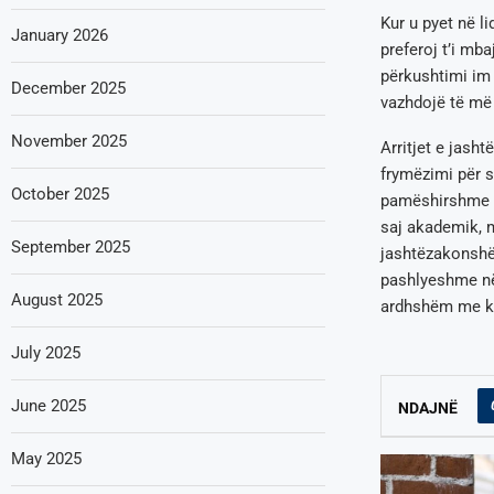
Kur u pyet në l
January 2026
preferoj t’i mba
përkushtimi im 
December 2025
vazhdojë të më 
November 2025
Arritjet e jash
frymëzimi për s
October 2025
pamëshirshme d
saj akademik, m
September 2025
jashtëzakonshëm
pashlyeshme në
August 2025
ardhshëm me kë
July 2025
June 2025
NDAJNË
May 2025