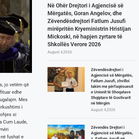
Në Ohër Drejtori i Agjencisë së
Mërgatës, Goran Angelov, dhe
Zëvendësdrejtori Fatlum Jusufi
mirëpritën Kryeministrin Hristijan
Mickoski, në hapjen zyrtare të
Shkollës Verore 2026
August 4,2026
Zëvendësdrejtori i
Agjencisë së Mërgatës,
Fatlum Jusufi, zhvilloi
ës, jo vetëm që
takim me përfaqësuesit
fituar edhe
e Unionit të Shoqatave
Shqiptare të Gostivarit
rugalajm. Mes
në Mërgim
rkushtimi i
August 4,2026
johjes si
ma Cum Laude,
Zëvendës Drejtori i
mëri
Agjencisë së Mërgatës,
 në fushat e
z. Fatlum Jusufi në