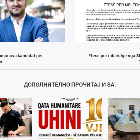
umanova kandidat për
Ftesë për mbledhje nga S
ër
ДОПОЛНИТЕЛНО ПРОЧИТАЈ И ЗА: