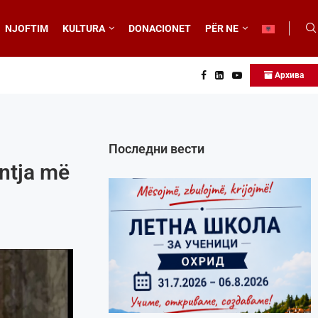
NJOFTIM
KULTURA
DONACIONET
PËR NE
Архива
Последни вести
ntja më