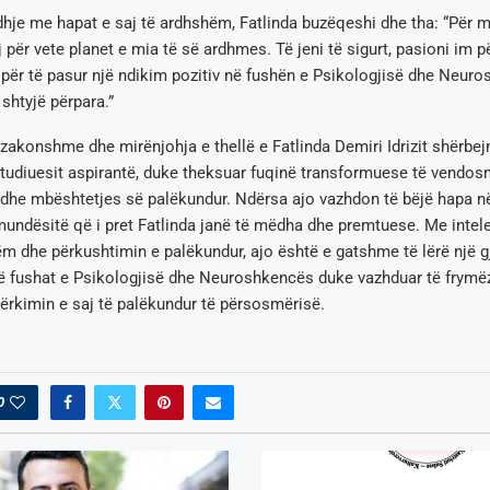
idhje me hapat e saj të ardhshëm, Fatlinda buzëqeshi dhe tha: “Për 
j për vete planet e mia të së ardhmes. Të jeni të sigurt, pasioni im p
për të pasur një ndikim pozitiv në fushën e Psikologjisë dhe Neur
shtyjë përpara.”
tëzakonshme dhe mirënjohja e thellë e Fatlinda Demiri Idrizit shërbejn
tudiuesit aspirantë, duke theksuar fuqinë transformuese të vendos
he mbështetjes së palëkundur. Ndërsa ajo vazhdon të bëjë hapa në
undësitë që i pret Fatlinda janë të mëdha dhe premtuese. Me intelek
 dhe përkushtimin e palëkundur, ajo është e gatshme të lërë një g
 fushat e Psikologjisë dhe Neuroshkencës duke vazhduar të frymëz
rkimin e saj të palëkundur të përsosmërisë.
0