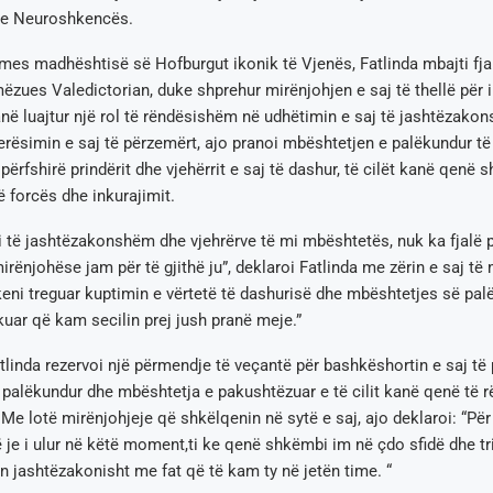
he Neuroshkencës.
es madhështisë së Hofburgut ikonik të Vjenës, Fatlinda mbajti fjal
ëzues Valedictorian, duke shprehur mirënjohjen e saj të thellë për i
ë luajtur një rol të rëndësishëm në udhëtimin e saj të jashtëzako
erësimin e saj të përzemërt, ajo pranoi mbështetjen e palëkundur të
përfshirë prindërit dhe vjehërrit e saj të dashur, të cilët kanë qenë sh
 forcës dhe inkurajimit.
i të jashtëzakonshëm dhe vjehrërve të mi mbështetës, nuk ka fjalë p
mirënjohëse jam për të gjithë ju”, deklaroi Fatlinda me zërin e saj t
ni treguar kuptimin e vërtetë të dashurisë dhe mbështetjes së pal
kuar që kam secilin prej jush pranë meje.”
tlinda rezervoi një përmendje të veçantë për bashkëshortin e saj të 
e palëkundur dhe mbështetja e pakushtëzuar e të cilit kanë qenë të
 Me lotë mirënjohjeje që shkëlqenin në sytë e saj, ajo deklaroi: “Për 
 je i ulur në këtë moment,ti ke qenë shkëmbi im në çdo sfidë dhe tr
n jashtëzakonisht me fat që të kam ty në jetën time. “