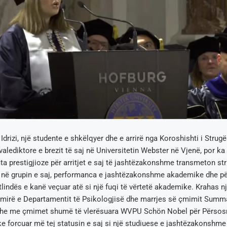
Idrizi, një studente e shkëlqyer dhe e arrirë nga Koroshishti i Strug
valediktore e brezit të saj në Universitetin Webster në Vjenë, por ka 
 prestigjioze për arritjet e saj të jashtëzakonshme transmeton st
 në grupin e saj, performanca e jashtëzakonshme akademike dhe pë
tlindës e kanë veçuar atë si një fuqi të vërtetë akademike. Krahas n
 mirë e Departamentit të Psikologjisë dhe marrjes së çmimit Sum
dhe me çmimet shumë të vlerësuara WVPU Schön Nobel për Përsos
 forcuar më tej statusin e saj si një studiuese e jashtëzakonshme