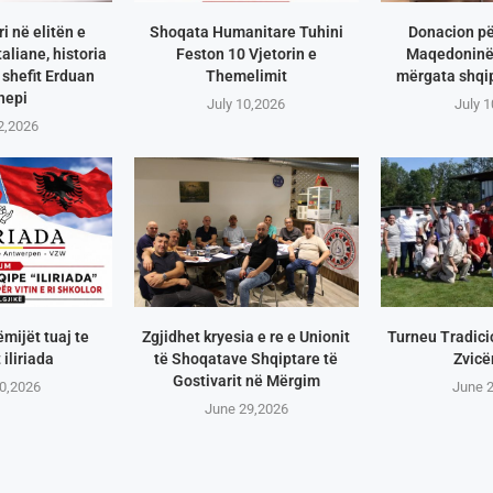
i në elitën e
Shoqata Humanitare Tuhini
Donacion pë
aliane, historia
Feston 10 Vjetorin e
Maqedoninë 
shefit Erduan
Themelimit
mërgata shqip
hepi
July 10,2026
July 
2,2026
ëmijët tuaj te
Zgjidhet kryesia e re e Unionit
Turneu Tradici
 iliriada
të Shoqatave Shqiptare të
Zvicë
Gostivarit në Mërgim
0,2026
June 
June 29,2026