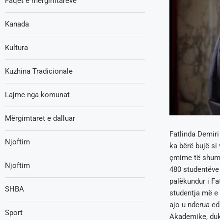
Faqet e mërgimtarëve
Kanada
Kultura
Kuzhina Tradicionale
Lajme nga komunat
Mërgimtaret e dalluar
Fatlinda Demiri 
Njoftim
ka bërë bujë si 
çmime të shumta
Njoftim
480 studentëve
palëkundur i Fa
SHBA
studentja më e
ajo u nderua e
Sport
Akademike, duke