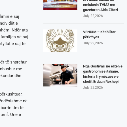
emisionin TVM2 me
gazetaren Aida Ziberi
July 22,2026
imin e saj
ndividët e
nshëm. Ndër ata
VENDIM – Këshilltar-
 familjes së saj
përkthyes
July 22,2026
tyllat e saj të
ër të shprehur
Nga Gostivari në elitën e
ë mbushur me
gastronomisë italiane,
ëkundur dhe
historia frymëzuese e
shefit Erduan Rexhepi
July 22,2026
përkushtuar,
 rëndësishme në
burrin tim të
iumf. Unë e