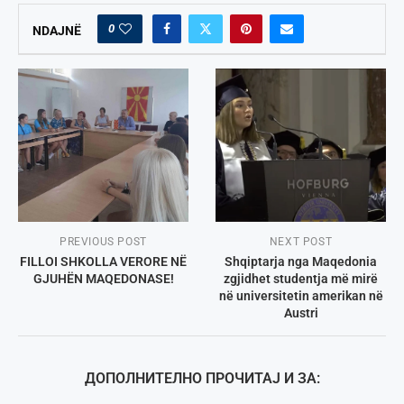
0
NDAJNË
PREVIOUS POST
NEXT POST
FILLOI SHKOLLA VERORE NË
Shqiptarja nga Maqedonia
GJUHËN MAQEDONASE!
zgjidhet studentja më mirë
në universitetin amerikan në
Austri
ДОПОЛНИТЕЛНО ПРОЧИТАЈ И ЗА: