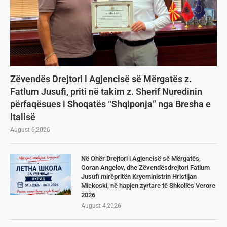
Zëvendës Drejtori i Agjencisë së Mërgatës z.
Fatlum Jusufi, priti në takim z. Sherif Nuredinin
përfaqësues i Shoqatës “Shqiponja” nga Bresha e
Italisë
August 6,2026
Në Ohër Drejtori i Agjencisë së Mërgatës,
Goran Angelov, dhe Zëvendësdrejtori Fatlum
Jusufi mirëpritën Kryeministrin Hristijan
Mickoski, në hapjen zyrtare të Shkollës Verore
2026
August 4,2026