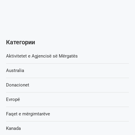
Категории
Aktivitetet e Agjencisë së Мërgatës
Australia
Donacionet
Evropë
Faqet e mërgimtarëve
Kanada