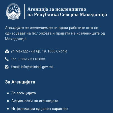
Агенцијата за иселеништво
ги врши работите што се
однесуваат на положбата и правата на иселениците од
Македонија
ул.Македонија бр. 19, 1000 Скопје
Тел: + 389 2 3118 633
Email: info@minisel.gov.mk
За Агенцијата
За агенцијата
Активности на агенцијата
Информации од јавен карактер