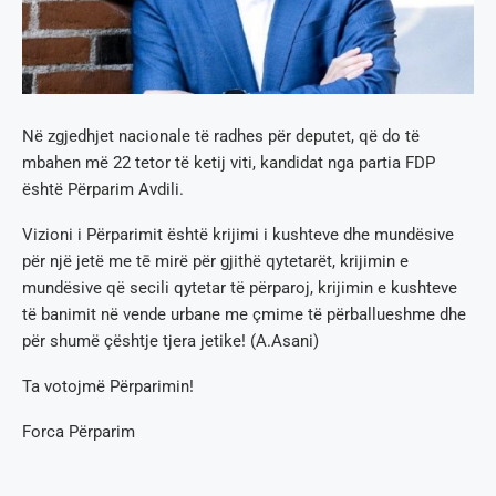
Në zgjedhjet nacionale të radhes për deputet, që do të
mbahen më 22 tetor të ketij viti, kandidat nga partia FDP
është Përparim Avdili.
Vizioni i Përparimit është krijimi i kushteve dhe mundësive
për një jetë me tē mirë për gjithë qytetarët, krijimin e
mundësive që secili qytetar të përparoj, krijimin e kushteve
të banimit në vende urbane me çmime të përballueshme dhe
për shumë çështje tjera jetike! (A.Asani)
Ta votojmë Përparimin!
Forca Përparim