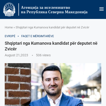
Home
»
Shqiptari nga Kumanova kandidat për deputet në Zvicër
EVROPË
FAQET E MËRGIMTARËVE
Shqiptari nga Kumanova kandidat për deputet në
Zvicër
August 21,2023
506
views