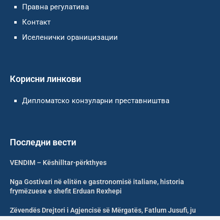
Правна регулатива
Контакт
Иселенички ораницизации
Корисни линкови
Дипломатско конзуларни преставништва
Последни вести
VENDIM – Këshilltar-përkthyes
Nga Gostivari në elitën e gastronomisë italiane, historia
frymëzuese e shefit Erduan Rexhepi
Zëvendës Drejtori i Agjencisë së Mërgatës, Fatlum Jusufi, ju
uron mirëseardhje mërgimtarëve