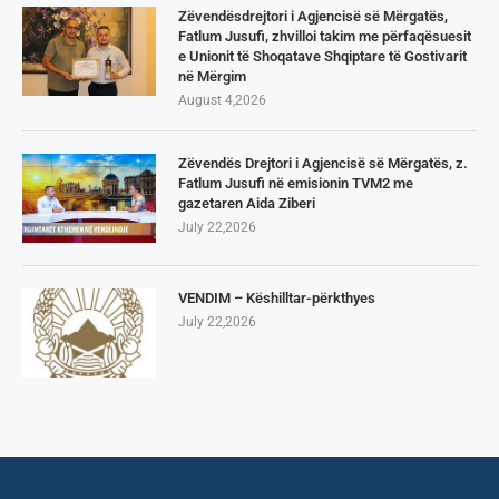
Zëvendësdrejtori i Agjencisë së Mërgatës,
Fatlum Jusufi, zhvilloi takim me përfaqësuesit
e Unionit të Shoqatave Shqiptare të Gostivarit
në Mërgim
August 4,2026
Zëvendës Drejtori i Agjencisë së Mërgatës, z.
Fatlum Jusufi në emisionin TVM2 me
gazetaren Aida Ziberi
July 22,2026
VENDIM – Këshilltar-përkthyes
July 22,2026