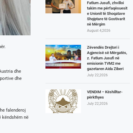
Fatlum Jusufi, zhvilloi
takim me përfaqësuesit
e Unionit të Shoqatave
Shqiptare të Gostivarit
në Mërgim
August 4,2026
ër.
Zëvendës Drejtori i
Agjencisë së Mërgatës,
z. Fatlum Jusufi në
emisionin TVM2 me
gazetaren Aida Ziberi
Austria dhe
July 22,2026
portive dhe
VENDIM – Këshilltar-
përkthyes
July 22,2026
dhe falenderoj
të këndshëm në