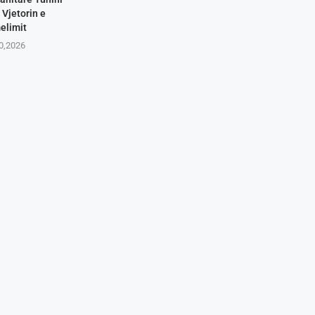
 Vjetorin e
elimit
10,2026