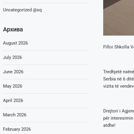
Uncategorized @sq
Архива
August 2026
Filloi Shkolla 
July 2026
June 2026
Tredhjetë nxënë
Serbia në 6 dit
May 2026
vizita të vende
April 2026
Drejtori i Agje
March 2026
për interesimi
atdhe!
February 2026