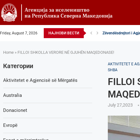
Friday, August 7, 2026
НАЈНОВИ ВЕСТИ
Zëvendësdrejtori i Agj
Zëvendës Drejtori i Ag
VENDIM – Këshilltar-p
Nga Gostivari në elitën
Zëvendës Drejtori i Ag
Shoqata Humanitare Tu
Donacion për spitalet 
Shpallje e brendshme 
Home
»
FILLOI SHKOLLA VERORE NË GJUHËN MAQEDONASE!
AKTIVITETET E A
Категории
SHBA
FILLOI
Aktivitetet e Agjencisë së Мërgatës
MAQED
Australia
July 27,2023
Donacionet
Evropë