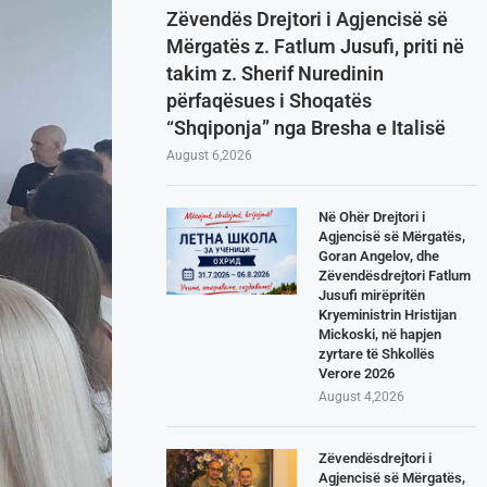
Zëvendës Drejtori i Agjencisë së
Mërgatës z. Fatlum Jusufi, priti në
takim z. Sherif Nuredinin
përfaqësues i Shoqatës
“Shqiponja” nga Bresha e Italisë
August 6,2026
Në Ohër Drejtori i
Agjencisë së Mërgatës,
Goran Angelov, dhe
Zëvendësdrejtori Fatlum
Jusufi mirëpritën
Kryeministrin Hristijan
Mickoski, në hapjen
zyrtare të Shkollës
Verore 2026
August 4,2026
Zëvendësdrejtori i
Agjencisë së Mërgatës,