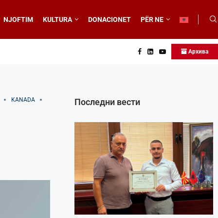
NJOFTIM
KULTURA
DONACIONET
PËR NE
Архива
KANADA
Последни вести