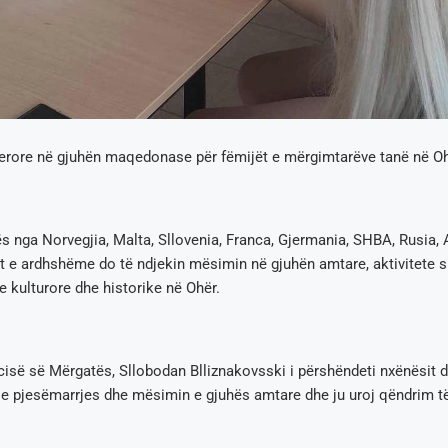
Verore në gjuhën maqedonase për fëmijët e mërgimtarëve tanë në Oh
s nga Norvegjia, Malta, Sllovenia, Franca, Gjermania, SHBA, Rusia, 
ët e ardhshëme do të ndjekin mësimin në gjuhën amtare, aktivitete s
ve kulturore dhe historike në Ohër.
ncisë së Mërgatës, Sllobodan Blliznakovsski i përshëndeti nxënësit 
n e pjesëmarrjes dhe mësimin e gjuhës amtare dhe ju uroj qëndrim 