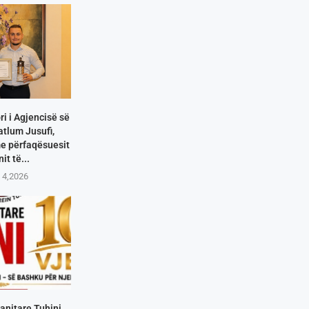
i i Agjencisë së
atlum Jusufi,
me përfaqësuesit
it të...
 4,2026
nitare Tuhini