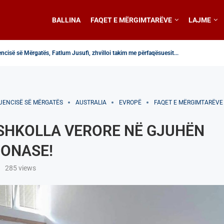
BALLINA
FAQET E MËRGIMTARËVE
LAJME
encisë së Mërgatës, Fatlum Jusufi, zhvilloi takim me përfaqësuesit...
jencisë së Mërgatës, z. Fatlum Jusufi në emisionin...
ërkthyes
 e gastronomisë italiane, historia frymëzuese e shefit...
jencisë së Mërgatës, Fatlum Jusufi, ju uron mirëseardhje...
hini Feston 10 Vjetorin e Themelimit
në Maqedoninë e Veriut nga mërgata shqiptare e...
nr. 1/2026
GJENCISË SË МËRGATËS
AUSTRALIA
EVROPË
FAQET E MËRGIMTARËVE
 SHKOLLA VERORE NË GJUHËN
ONASE!
285
views