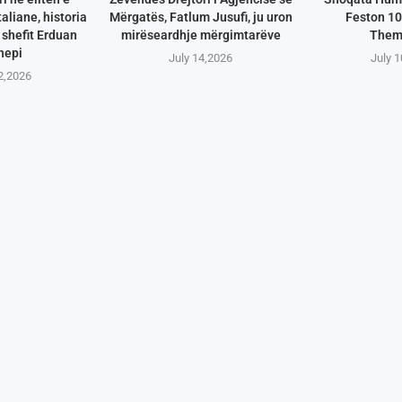
aliane, historia
Mërgatës, Fatlum Jusufi, ju uron
Feston 10
shefit Erduan
mirëseardhje mërgimtarëve
Them
hepi
July 14,2026
July 
2,2026