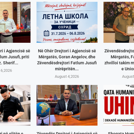
i i Agjencisë së
Në Ohër Drejtori i Agjencisë së
Zëvendësdrejtor
um Jusufi, priti
Mërgatës, Goran Angelov, dhe
Mërgatës, F
. Sherif...
Zëvendësdrejtori Fatlum Jusufi
zhvilloi takim 
mirëpritën...
e Union
 6,2026
August 4,2026
August
i në elitën e
Zëvendës Drejtori i Agjencisë së
Shoqata Huma