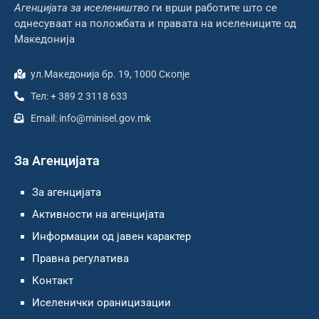
Агенцијата за иселеништво
ги врши работите што се
однесуваат на положбата и правата на иселениците од
Македонија
ул.Македонија бр. 19, 1000 Скопје
Тел: + 389 2 3118 633
Email: info@minisel.gov.mk
За Агенцијата
За агенцијата
Активности на агенцијата
Информации од јавен карактер
Правна регулатива
Контакт
Иселенички ораницизации