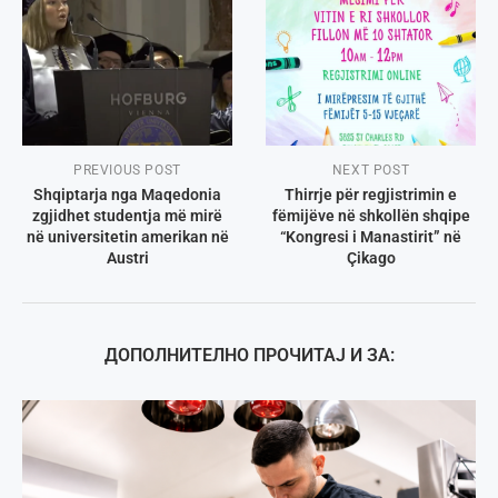
PREVIOUS POST
NEXT POST
Shqiptarja nga Maqedonia
Thirrje për regjistrimin e
zgjidhet studentja më mirë
fëmijëve në shkollën shqipe
në universitetin amerikan në
“Kongresi i Manastirit” në
Austri
Çikago
ДОПОЛНИТЕЛНО ПРОЧИТАЈ И ЗА: