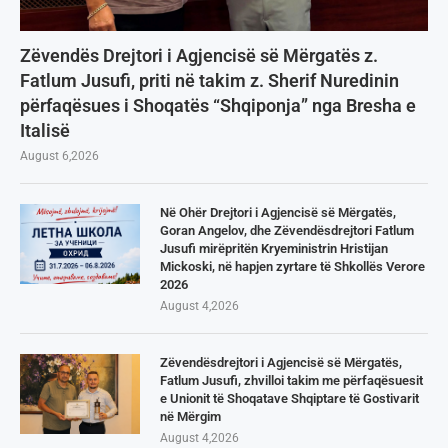
Zëvendës Drejtori i Agjencisë së Mërgatës z.
Fatlum Jusufi, priti në takim z. Sherif Nuredinin
përfaqësues i Shoqatës “Shqiponja” nga Bresha e
Italisë
August 6,2026
Në Ohër Drejtori i Agjencisë së Mërgatës,
Goran Angelov, dhe Zëvendësdrejtori Fatlum
Jusufi mirëpritën Kryeministrin Hristijan
Mickoski, në hapjen zyrtare të Shkollës Verore
2026
August 4,2026
Zëvendësdrejtori i Agjencisë së Mërgatës,
Fatlum Jusufi, zhvilloi takim me përfaqësuesit
e Unionit të Shoqatave Shqiptare të Gostivarit
në Mërgim
August 4,2026