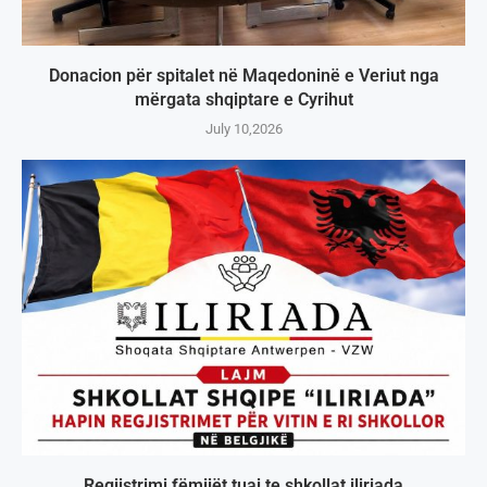
Donacion për spitalet në Maqedoninë e Veriut nga
mërgata shqiptare e Cyrihut
July 10,2026
Regjistrimi fëmijët tuaj te shkollat iliriada