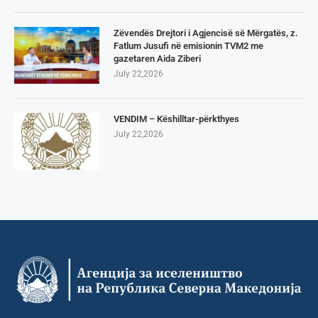
Zëvendës Drejtori i Agjencisë së Mërgatës, z.
Fatlum Jusufi në emisionin TVM2 me
gazetaren Aida Ziberi
July 22,2026
VENDIM – Këshilltar-përkthyes
July 22,2026