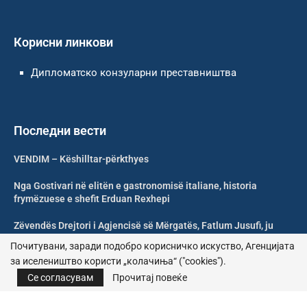
Корисни линкови
Дипломатско конзуларни преставништва
Последни вести
VENDIM – Këshilltar-përkthyes
Nga Gostivari në elitën e gastronomisë italiane, historia
frymëzuese e shefit Erduan Rexhepi
Zëvendës Drejtori i Agjencisë së Mërgatës, Fatlum Jusufi, ju
uron mirëseardhje mërgimtarëve
Почитувани, заради подобро корисничко искуство, Агенцијата
за иселеништво користи „колачиња“ ("cookies").
Shoqata Humanitare Tuhini Feston 10 Vjetorin e Themelimit
Се согласувам
Прочитај повеќе