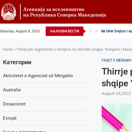
Saturday, August 8, 2026
НАЈНОВИ ВЕСТИ
Zëvendësdrejtori i A
Zëvendës Drejtori i
VENDIM – Këshillta
Nga Gostivari në eli
Zëvendës Drejtori i
Shoqata Humanitare
Donacion për spital
Shpallje e brendsh
Home
»
Thirrje për regjistrimin e fëmijëve në shkollën shqipe “Kongresi i Mana
FAQET E MËRGIM
Категории
Thirrje
Aktivitetet e Agjencisë së Мërgatës
shqipe 
Australia
August 24,2023
Donacionet
Evropë