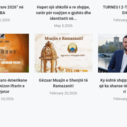
vare 2026” në
Hapet një shkollë e re shqipe,
TURNEU I 2-
BA
vatër për ruajtjen e gjuhës dhe
S
identitetit në...
1,2026
Februar
May 5,2026
taro-Amerikane
Gëzuar Muajin e Shenjtë të
Ky është shqip
izon Iftarin e
Ramazanit!
që ka shanse të
vjetor
ri 
February 20,2026
 24,2026
Februar