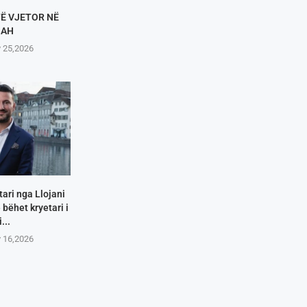
TË VJETOR NË
HAH
y 25,2026
tari nga Llojani
 bëhet kryetari i
i...
y 16,2026