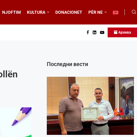
NJOFTIM
KULTURA
DONACIONET
PËR NE
Архива
Последни вести
ollën