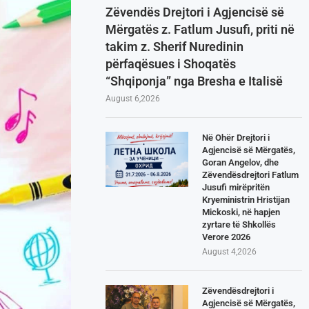
Zëvendës Drejtori i Agjencisë së
Mërgatës z. Fatlum Jusufi, priti në
takim z. Sherif Nuredinin
përfaqësues i Shoqatës
“Shqiponja” nga Bresha e Italisë
August 6,2026
Në Ohër Drejtori i
Agjencisë së Mërgatës,
Goran Angelov, dhe
Zëvendësdrejtori Fatlum
Jusufi mirëpritën
Kryeministrin Hristijan
Mickoski, në hapjen
zyrtare të Shkollës
Verore 2026
August 4,2026
Zëvendësdrejtori i
Agjencisë së Mërgatës,