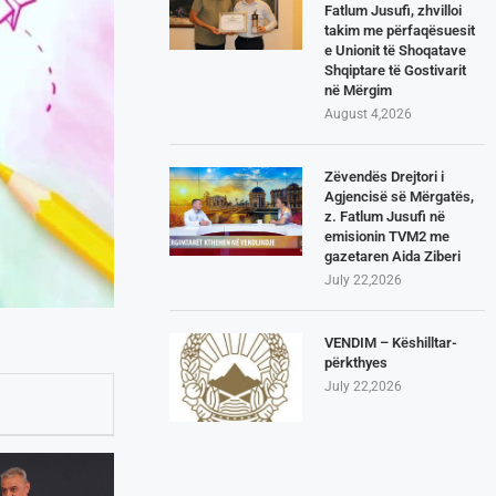
Fatlum Jusufi, zhvilloi
takim me përfaqësuesit
e Unionit të Shoqatave
Shqiptare të Gostivarit
në Mërgim
August 4,2026
Zëvendës Drejtori i
Agjencisë së Mërgatës,
z. Fatlum Jusufi në
emisionin TVM2 me
gazetaren Aida Ziberi
July 22,2026
VENDIM – Këshilltar-
përkthyes
July 22,2026