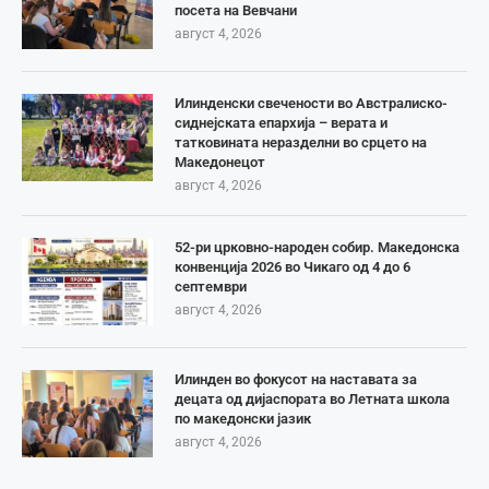
посета на Вевчани
август 4, 2026
Илинденски свечености во Австралиско-
сиднејската епархија – верата и
татковината неразделни во срцето на
Македонецот
август 4, 2026
52-ри црковно-народен собир. Македонска
конвенција 2026 во Чикаго од 4 до 6
септември
август 4, 2026
Илинден во фокусот на наставата за
децата од дијаспората во Летната школа
по македонски јазик
август 4, 2026