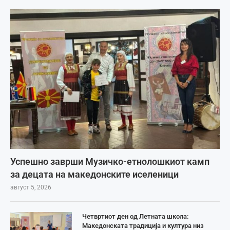
Успешно заврши Музичко-етнолошкиот камп
за децата на македонските иселеници
август 5, 2026
Четвртиот ден од Летната школа:
Македонската традиција и култура низ