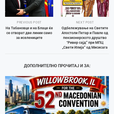
PREVIOUS POST
NEXT POST
На Табановце и на Блаце ќе
Одбележување на Светите
се отворат две линии само
Апостоли Петар и Павле од
за иселениците
пензионерското друштво
“Ривер сајд” при МПЦ
„Свети Илија” од Мисисага
ДОПОЛНИТЕЛНО ПРОЧИТАЈ И ЗА: