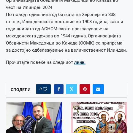
Организацијата Обединети Македонци во Канада во
чест на Илинден 2024
По повод годишнина од битката на Херонеја во 338
г.п.н.е., Илинденското востание во 1903 година, како и
годишнината од АСНОМ-ското прогласување на
македонската држава во 1944 година, Организацијата
Обединети Македонци во Канада (ООМК) се припрема
за достојно одбележување на величествениот Илинден.
Прочитајте повеќе на следниот
линк.
0
СПОДЕЛИ