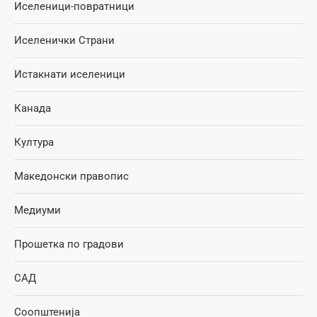
Иселеници-повратници
Иселенички Страни
Истакнати иселеници
Канада
Култура
Македонски правопис
Медиуми
Прошетка по градови
САД
Соопштенија