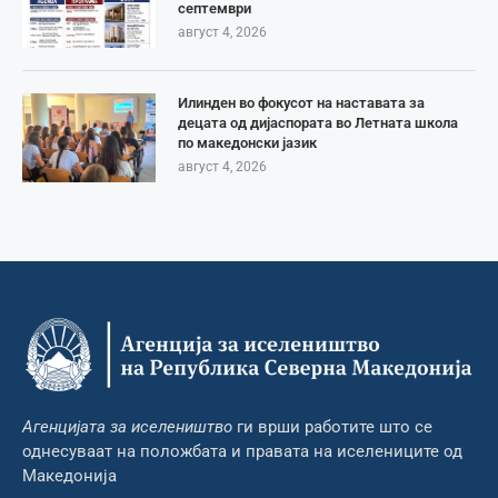
септември
август 4, 2026
Илинден во фокусот на наставата за
децата од дијаспората во Летната школа
по македонски јазик
август 4, 2026
Агенцијата за иселеништво
ги врши работите што се
однесуваат на положбата и правата на иселениците од
Македонија