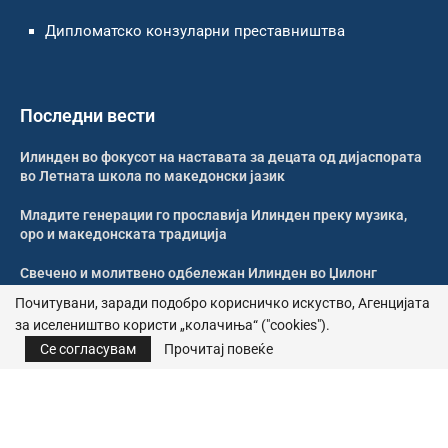
Дипломатско конзуларни преставништва
Последни вести
Илинден во фокусот на наставата за децата од дијаспората
во Летната школа по македонски јазик
Младите генерации го прославија Илинден преку музика,
оро и македонската традиција
Свечено и молитвено одбележан Илинден во Џилонг
Почитувани, заради подобро корисничко искуство, Агенцијата
Свечено одбележан Илинден во црквата „Св. Петка“ во
за иселеништво користи „колачиња“ ("cookies").
Рокдејл
Се согласувам
Прочитај повеќе
© 2026 – Сите права се задржани | Агенција за иселеништво
Почитика за приватност
|
Политика за колачиња