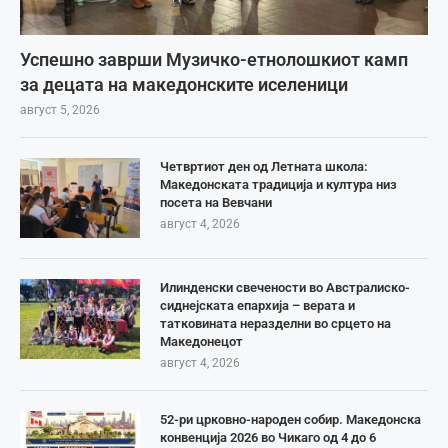
Успешно заврши Музичко-етнолошкиот камп
за децата на македонските иселеници
август 5, 2026
Четвртиот ден од Летната школа:
Македонската традиција и култура низ
посета на Вевчани
август 4, 2026
Илинденски свечености во Австралиско-
сиднејската епархија – верата и
татковината неразделни во срцето на
Македонецот
август 4, 2026
52-ри црковно-народен собир. Македонска
конвенција 2026 во Чикаго од 4 до 6