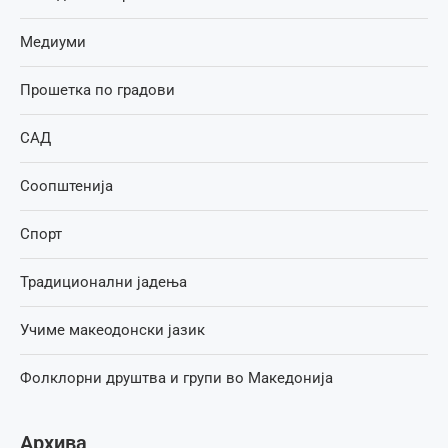
Медиуми
Прошетка по градови
САД
Соопштенија
Спорт
Традиционални јадења
Учиме макеодонски јазик
Фолклорни друштва и групи во Македонија
Архива