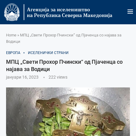
Home
»
МПЦ „Свети Прохор Пчински“ од Пјаченца со најава за
Водици
ЕВРОПА
ИСЕЛЕНИЧКИ СТРАНИ
МПЦ „Свети Прохор Пчински“ од Пјаченца со
најава за Водици
јануари 16, 2023
222
views