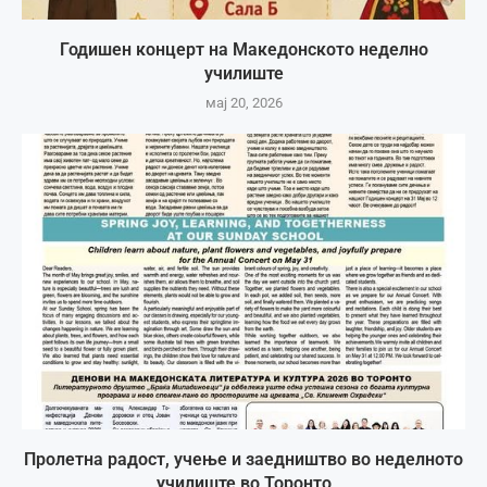
Годишен концерт на Македонското неделно
училиште
мај 20, 2026
Пролетна радост, учење и заедништво во неделното
училиште во Торонто