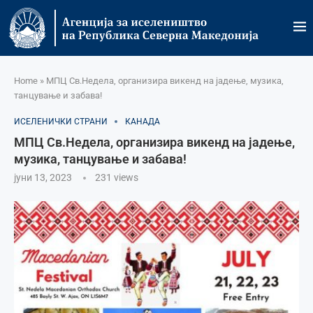
Home
»
МПЦ Св.Недела, организира викенд на јадење, музика,
танцување и забава!
ИСЕЛЕНИЧКИ СТРАНИ
КАНАДА
МПЦ Св.Недела, организира викенд на јадење,
музика, танцување и забава!
јуни 13, 2023
231
views