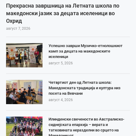
Прекрасна завршница на Летната школа по
македонски јазик за децата иселеници во
Охрид
август 7, 2026
Успешно заврши Музичко-етнолошкиот
камп за децата на македонските
иселеници
август 5, 2026
Четвртиот ден од Летната школа:
Македонската традиција и култура низ
посета на Вевчани
август 4, 2026
Илинденски свечености во Австралиско-
сиднејската епархија – верата и
татковината неразделни во срцето на
Македонецот