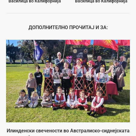
Василица во Калифорнија
Василица во Калифорнија
ДОПОЛНИТЕЛНО ПРОЧИТАЈ И ЗА:
Илинденски свечености во Австралиско-сиднејската