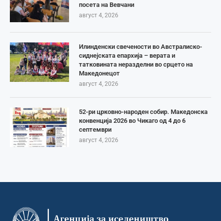
посета на Вевчани
август 4, 2026
Илинденски свечености во Австралиско-
сиднејската епархија – верата и
татковината неразделни во срцето на
Македонецот
август 4, 2026
52-ри црковно-народен собир. Македонска
конвенција 2026 во Чикаго од 4 до 6
септември
август 4, 2026