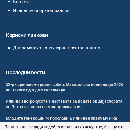
Контакт
Иселенички ораницизации
Корисни линкови
Дипломатско конзуларни преставништва
Последни вести
52-ри црковно-народен собир. Македонска конвенција 2026
во Чикаго од 4 до 6 септември
Илинден во фокусот на наставата за децата од дијаспората
во Летната школа по македонски јазик
Младите генерации го прославија Илинден преку музика,
оро и македонската традиција
Почитувани, заради подобро корисничко искуство, Агенцијата