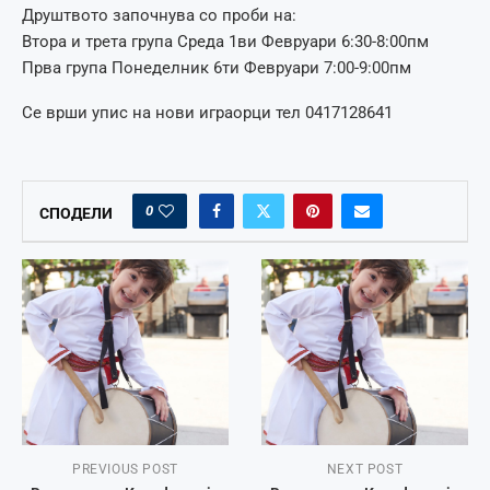
Друштвото започнува со проби на:
Втора и трета група Среда 1ви Февруари 6:30-8:00пм
Прва група Понеделник 6ти Февруари 7:00-9:00пм
Се врши упис на нови играорци тел 0417128641
0
СПОДЕЛИ
PREVIOUS POST
NEXT POST