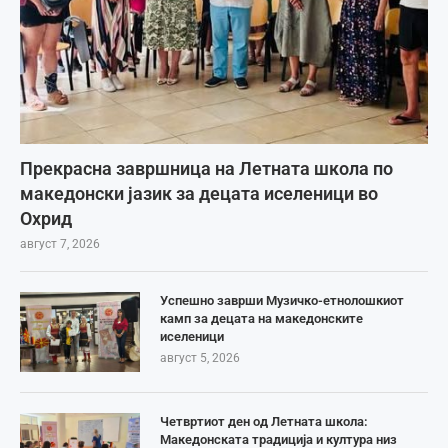
Прекрасна завршница на Летната школа по
македонски јазик за децата иселеници во
Охрид
август 7, 2026
Успешно заврши Музичко-етнолошкиот
камп за децата на македонските
иселеници
август 5, 2026
Четвртиот ден од Летната школа:
Македонската традиција и култура низ