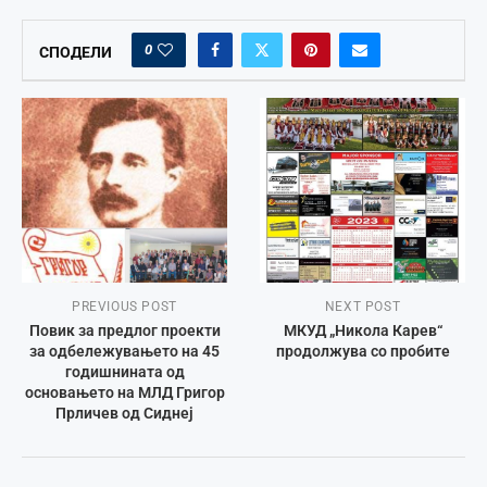
0
СПОДЕЛИ
PREVIOUS POST
NEXT POST
Повик за предлог проекти
МКУД „Никола Карев“
за одбележувањето на 45
продолжува со пробите
годишнината од
основањето на МЛД Григор
Прличев од Сиднеј