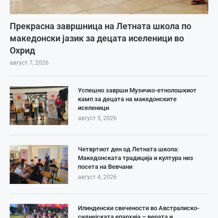
Прекрасна завршница на Летната школа по
македонски јазик за децата иселеници во
Охрид
август 7, 2026
Успешно заврши Музичко-етнолошкиот
камп за децата на македонските
иселеници
август 5, 2026
Четвртиот ден од Летната школа:
Македонската традиција и култура низ
посета на Вевчани
август 4, 2026
Илинденски свечености во Австралиско-
сиднејската епархија – верата и