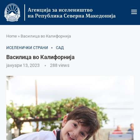
Home
»
Василица во Калифорнија
ИСЕЛЕНИЧКИ СТРАНИ
САД
Василица во Калифорнија
јануари 13, 2023
288
views