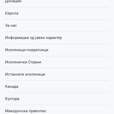
Донации
Европа
За нас
Информации од јавен карактер
Иселеници-повратници
Иселенички Страни
Истакнати иселеници
Канада
Култура
Македонски правопис