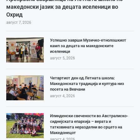
македонски јазик за децата иселеници во
Охрид
август 7, 2026
Успешно заврши Музичко-етнолошкиот
камп за децата на македонските
иселеници
август 5, 2026
Четвртиот ден од Летната школа:
Македонската традиција и култура низ
посета на Вевчани
август 4, 2026
Илинденски свечености во Австралиско-
сиднејската епархија – верата и
татковината неразделни во срцето на
Македонецот
август 4, 2026