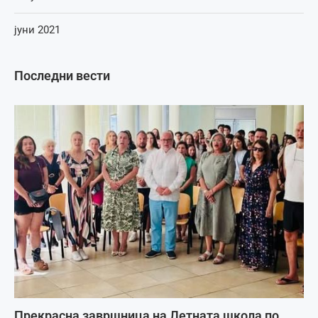
јуни 2021
Последни вести
Прекрасна завршница на Летната школа по