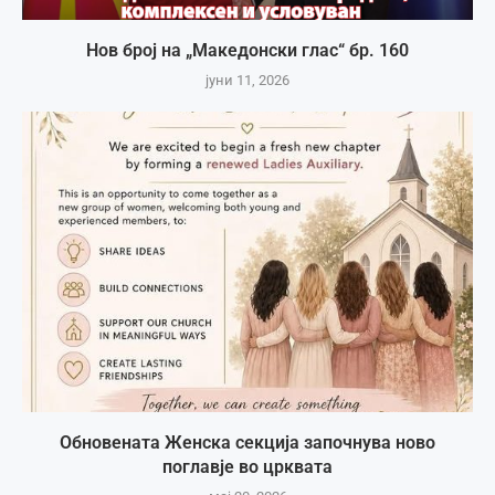
Нов број на „Македонски глас“ бр. 160
јуни 11, 2026
Обновената Женска секција започнува ново
поглавје во црквата