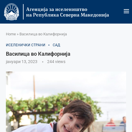
Home
»
Василица во Калифорнија
ИСЕЛЕНИЧКИ СТРАНИ
САД
Василица во Калифорнија
јануари 13, 2023
244
views