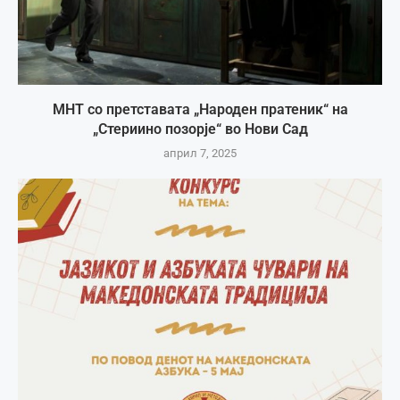
МНТ со претставата „Народен пратеник“ на
„Стериино позорје“ во Нови Сад
април 7, 2025