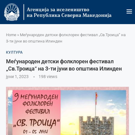
Home
»
Меѓународен детски фолклорен фестивал „Св.Троица“ на
3-ти јуни во општина Илинден
КУЛТУРА
Меѓународен детски фолклорен фестивал
„Св.Троица“ на 3-ти јуни во општина Илинден
јуни 1, 2023
198
views