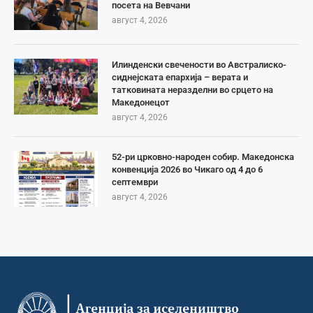
посета на Вевчани
август 4, 2026
Илинденски свечености во Австралиско-
сиднејската епархија – верата и
татковината неразделни во срцето на
Македонецот
август 4, 2026
52-ри црковно-народен собир. Македонска
конвенција 2026 во Чикаго од 4 до 6
септември
август 4, 2026