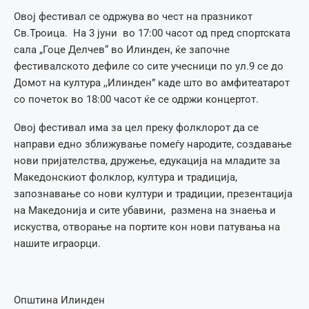
Овој фестивал се одржува во чест на празникот
Св.Троица. На 3 јуни во 17:00 часот од прeд спортската
сала „Гоце Делчев“ во Илинден, ќе започне
фестивалското дефиле со сите учесници по ул.9 се до
Домот на култура ,,Илинден” каде што во амфитеатарот
со почеток во 18:00 часот ќе се одржи концертот.
Овој фестивал има за цел преку фолклорот да се
направи едно зближување помеѓу народите, создавање
нови пријателства, дружење, едукација на младите за
Македонскиот фолклор, култура и традиција,
запознавање со нови култури и традиции, презентација
на Македонија и сите убавини, размена на знаења и
искуства, отворање на портите кон нови патувања на
нашите играорци.
Општина Илинден