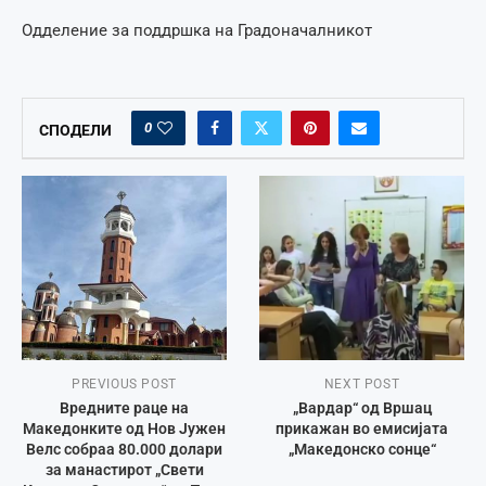
Одделение за поддршка на Градоначалникот
0
СПОДЕЛИ
PREVIOUS POST
NEXT POST
Вредните раце на
„Вардар“ од Вршац
Македонките од Нов Јужен
прикажан во емисијата
Велс собраа 80.000 долари
„Македонско сонце“
за манастирот „Свети