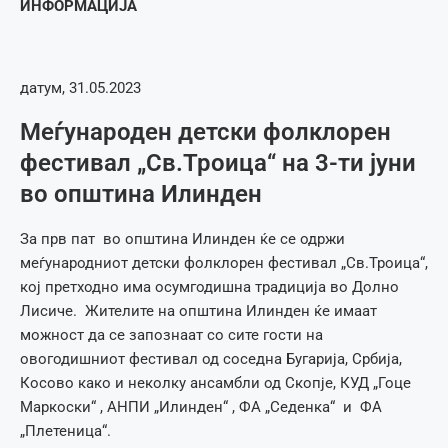
ИНФОРМАЦИЈА
датум, 31.05.2023
Меѓународен детски фолклорен
фестивал „Св.Троица“ на 3-ти јуни
во општина Илинден
За прв пат во општина Илинден ќе се одржи
меѓународниот детски фолклорен фестивал „Св.Троица“,
кој претходно има осумгодишна традиција во Долно
Лисиче. Жителите на општина Илинден ќе имаат
можност да се запознаат со сите гости на
овогодишниот фестивал од соседна Бугарија, Србија,
Косово како и неколку ансамбли од Скопје, КУД „Гоце
Маркоски“ , АНПИ „Илинден“ , ФА „Седенка“ и ФА
„Плетеница“.