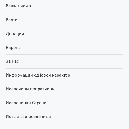
Ваши писма
Вести
Донации
Европа
За нас
Информации од јавен карактер
Иселеници-повратници
Иселенички Страни
Истакнати иселеници