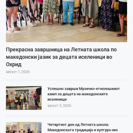
Прекрасна завршница на Летната школа по
македонски јазик за децата иселеници во
Охрид
август 7, 2026
Успешно заврши Музичко-етнолошкиот
камп за децата на македонските
иселеници
август 5, 2026
Четвртиот ден од Летната школа:
Македонската традиција и култура низ