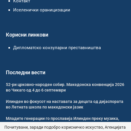
Контакт
Иселенички ораницизации
Корисни линкови
Дипломатско конзуларни преставништва
Последни вести
52-ри црковно-народен собир. Македонска конвенција 2026
во Чикаго од 4 до 6 септември
Илинден во фокусот на наставата за децата од дијаспората
во Летната школа по македонски јазик
Младите генерации го прославија Илинден преку музика,
оро и македонската традиција
Почитувани, заради подобро корисничко искуство, Агенцијата