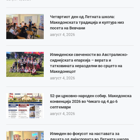
Четвртиот ден од Летната школа:
Македонската традиција и култура низ
посета на Вевчани
август 4, 2026
Илинденски свечености во Австралиско-
сиднејската епархија – верата и
татковината неразделни во срцето на
Македонецот
август 4, 2026
52-ри црковно-народен собир. Македонска
конвенција 2026 во Чикаго од 4 до 6
септември
август 4, 2026
Илинден во фокусот на наставата за
децата од дијаспората во Летната школа