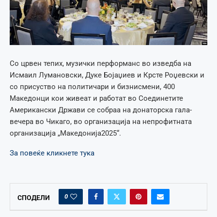
Со црвен тепих, музички перформанс во изведба на
Исмаил Лумановски, Дуке Бојаџиев и Крсте Роџевски и
со присуство на политичари и бизнисмени, 400
Македонци кои живеат и работат во Соединетите
Американски Држави се собраа на донаторска гала-
вечера во Чикаго, во организација на непрофитната
организација „Македонија2025“.
За повеќе кликнете тука
0
СПОДЕЛИ