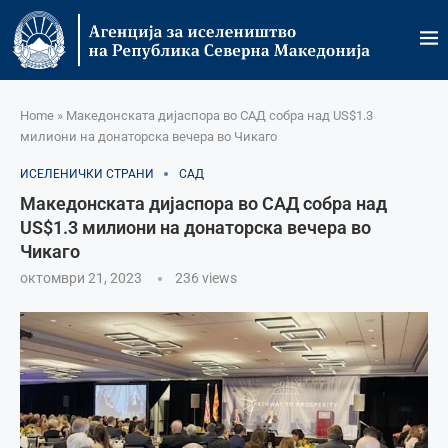
Home
»
Македонската дијаспора во САД собра над US$1.3
милиони на донаторска вечера во Чикаго
ИСЕЛЕНИЧКИ СТРАНИ
САД
Македонската дијаспора во САД собра над
US$1.3 милиони на донаторска вечера во
Чикаго
октомври 21, 2023
236
views