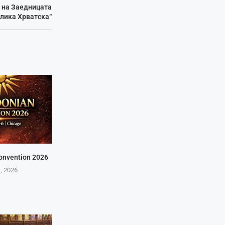
н на Заедницата
лика Хрватска“
onvention 2026
1, 2026