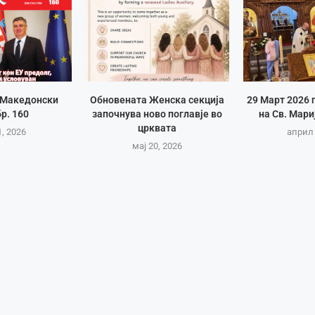
 „Македонски
Обновената Женска секција
29 Март 2026 
бр. 160
започнува ново поглавје во
на Св. Мари
црквата
1, 2026
април 
мај 20, 2026