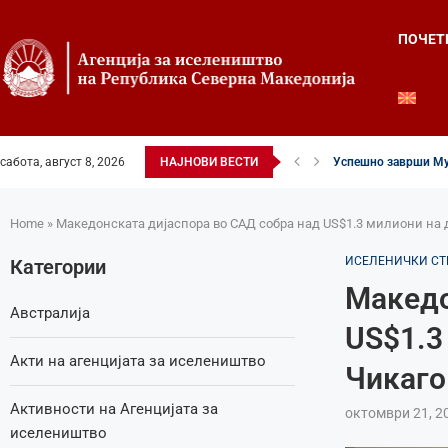
ПОЧЕТ
сабота, август 8, 2026
НАЈНОВИ ВЕСТИ
Успешно заврши Му
Четвртиот ден од Ле
Илинденски свеченос
52-ри црковно-наро
Илинден во фокусот 
Младите генерации 
Свечено и молитве
Свечено одбележан 
Свечено одбележан 
Home
»
Македонската дијаспора во САД собра над US$1.3 милиони на 
ИСЕЛЕНИЧКИ СТ
Категории
Македо
Австралија
US$1.3
Акти на агенцијата за иселеништво
Чикаго
Активности на Агенцијата за
октомври 21, 2
иселеништво