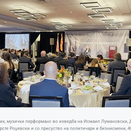
пих, музички перформанс во изведба на Исмаил Лумановски, 
рсте Роџевски и со присуство на политичари и бизнисмени, 4