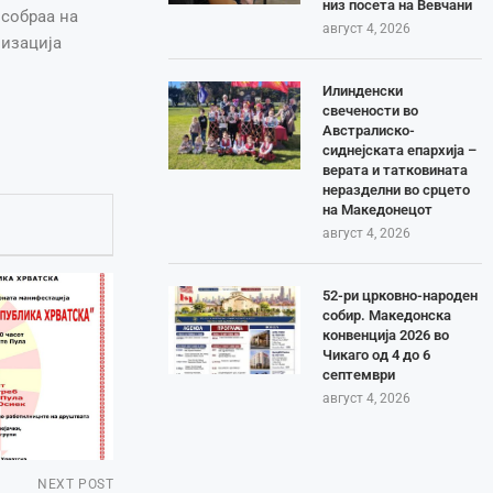
низ посета на Вевчани
собраа на
август 4, 2026
низација
Илинденски
свечености во
Австралиско-
сиднејската епархија –
верата и татковината
неразделни во срцето
на Македонецот
август 4, 2026
52-ри црковно-народен
собир. Македонска
конвенција 2026 во
Чикаго од 4 до 6
септември
август 4, 2026
NEXT POST