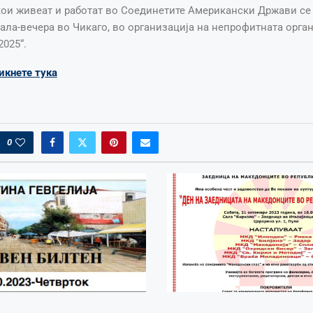
ои живеат и работат во Соединетите Американски Држави се 
ала-вечера во Чикаго, во организација на непрофитната орга
025“.
икнете тука
0