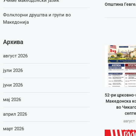
Учиме макеодонски јазик
Општина Гевгел
Фолклорни друштва и групи во
Македонија
Архива
август 2026
јули 2026
јуни 2026
52-ри црковно-
мај 2026
Македонска ко
во Чикаго
септ
април 2026
август 
март 2026