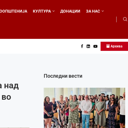
ООПШТЕНИЈА
КУЛТУРА
ДОНАЦИИ
ЗА НАС
Архива
о...
Последни вести
а над
 во