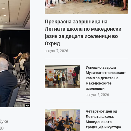
Прекрасна завршница на
Летната школа по македонски
јазик за децата иселеници во
Охрид
август 7, 2026
Успешно заврши
Музичко-етнолошкиот
камп за децата на
македонските
иселеници
август 5, 2026
Четвртиот ден од
Летната школа:
Дуке
Македонската
традиција и култура
00