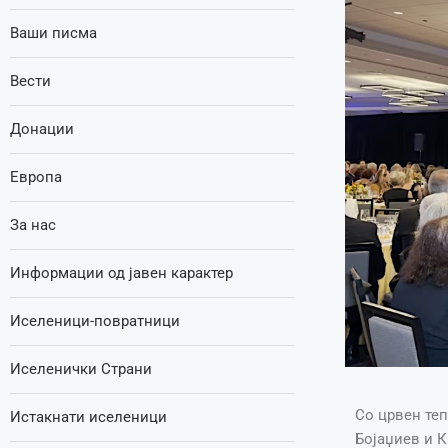
Ваши писма
Вести
Донации
Европа
За нас
Информации од јавен карактер
Иселеници-повратници
Иселенички Страни
Со црвен те
Истакнати иселеници
Бојаџиев и К