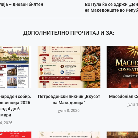
ија – дневен билтен
Во Пула ќе се одржи „Де
на Македонците во Репуб
ДОПОЛНИТЕЛНО ПРОЧИТАЈ И ЗА:
народен собир.
Петровденски пикник „Вкусот
Macedonian C
нвенција 2026
на Македонија“
јули 
 од 4 до 6
јули 8, 2026
ември
4, 2026