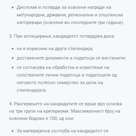
Дипломи и потврди за освоени награди на
меѓународни, државни, регионални и општински
натпревари (освоени во последните три години).
3. При аплицирање, кандидатот потврдува дека:
не е корисник на друга стипендија;
доставените документи и податоци се вистинити;
се согласува на обработка и користење на
сопствените лични податоци и податоците од
неговото потесно семејство за цели на
стипендијата.
4. Рангирањето на кандидатите се врши врз основа
на три групи на критериуми. Максималниот број на
освоени бодови е 100, од кои:
За материјална состојба на кандидатот се