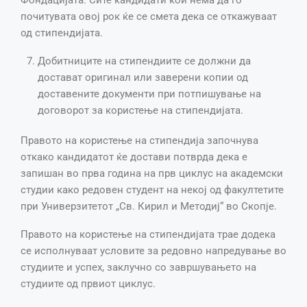
Фондацијата. Сите кандидати кои нема да го
почитувата овој рок ќе се смета дека се откажуваат
од стипендијата.
Добитниците на стипендиите се должни да
достават оригинал или заверени копии од
доставените документи при потпишување на
договорот за користење на стипендијата.
Правото на користење на стипендија започнува
откако кандидатот ќе достави потврда дека е
запишан во прва година на прв циклус на академски
студии како редовен студент на некој од факултетите
при Универзитетот „Св. Кирил и Методиј“ во Скопје.
Правото на користење на стипендијата трае додека
се исполнуваат условите за редовно напредување во
студиите и успех, заклучно со завршувањето на
студиите од првиот циклус.