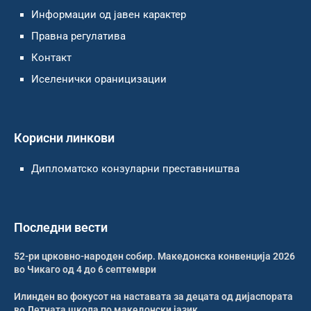
Информации од јавен карактер
Правна регулатива
Контакт
Иселенички ораницизации
Корисни линкови
Дипломатско конзуларни преставништва
Последни вести
52-ри црковно-народен собир. Македонска конвенција 2026
во Чикаго од 4 до 6 септември
Илинден во фокусот на наставата за децата од дијаспората
во Летната школа по македонски јазик