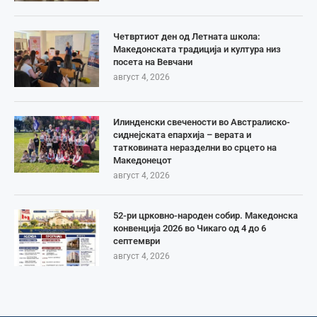
Четвртиот ден од Летната школа:
Македонската традиција и култура низ
посета на Вевчани
август 4, 2026
Илинденски свечености во Австралиско-
сиднејската епархија – верата и
татковината неразделни во срцето на
Македонецот
август 4, 2026
52-ри црковно-народен собир. Македонска
конвенција 2026 во Чикаго од 4 до 6
септември
август 4, 2026