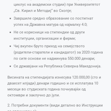
циклус на академски студии) при Универзитетот
„Св. Кирил и Методиј“ во Скопје;
Завршиле средно образование со постигнат
успех на Државна матура од најмалку 4.0;
Не се корисници на стипендии од други
институции, организации и фирми;
Чиј вкупен бруто приход на семејството
(родители-старатели и кандидатот) за 2020 година
по сите основи не надминува 550.000 денари;
Се државјани на Република Северна Македонија.
Висината на стипендијата изнесува 120.000,00 (сто и
дваесет илјади) денари годишно и се исплатува 10
месеци во студиската година почнувајќи од
октомври и заклучно до јули.
2. Потребни документи (види детално во Инструкции