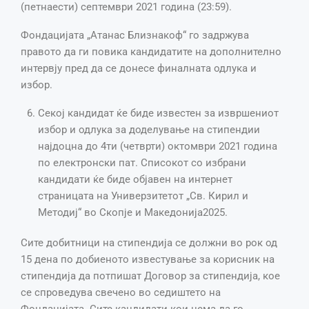
(петнаести) септември 2021 година (23:59).
Фондацијата „Атанас Близнакоф“ го задржува
правото да ги повика кандидатите на дополнително
интервју пред да се донесе финалната одлука и
избор.
Секој кандидат ќе биде известен за извршениот
избор и одлука за доделување на стипендии
најдоцна до 4ти (четврти) октомври 2021 година
по електронски пат. Списокот со избрани
кандидати ќе биде објавен на интернет
страницата на Универзитетот „Св. Кирил и
Методиј“ во Скопје и Македонија2025.
Сите добитници на стипендија се должни во рок од
15 дена по добиеното известување за корисник на
стипендија да потпишат Договор за стипендија, кое
се спроведува свечено во седиштето на