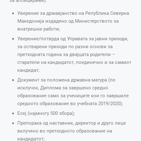
за аплицирање):
Уверение за државјанство на Република Северна
Македонија издадено од Министерството за
внатрешни работи;
Уверение/потврда од Управата за јавни приходи,
за остварени приходи по разни основи за
претходната година за двајцата родители –
старатели на кандидатот, поединечно и за самиот
кандидат;
Документ за положена државна матура (по
исклучок, Диплома за завршено средно
образование само за учениците кои го завршиле
средното образование во учебната 2019/2020);
Есеј (најмногу 500 збора);
Препорака од наставник, директор и друго лице
вклучено во претходното образование на
кандидатот;