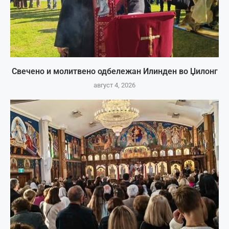
Свечено и молитвено одбележан Илинден во Џилонг
август 4, 2026