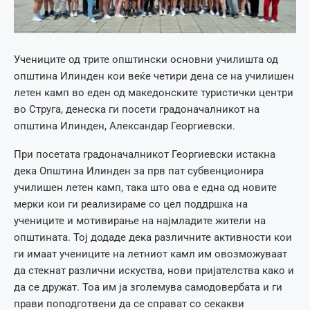
Учениците од трите општински основни училишта од
општина Илинден кои веќе четири дена се на училишен
летен камп во еден од македонските туристички центри
во Струга, денеска ги посети градоначалникот на
општина Илинден, Александар Георгиевски.
При посетата градоначалникот Георгиевски истакна
дека Општина Илинден за прв пат субвенционира
училишен летен камп, така што ова е една од новите
мерки кои ги реализираме со цел поддршка на
учениците и мотивирање на најмладите жители на
општината. Тој додаде дека различните активности кои
ги имаат учениците на летниот камл им овозможуваат
да стекнат различни искуства, нови пријателства како и
да се дружат. Тоа им ја зголемува самодовербата и ги
прави поподготвени да се справат со секакви