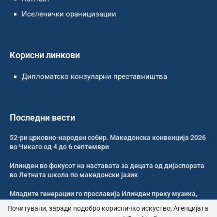
Иселенички ораницизации
Корисни линкови
Дипломатско конзуларни преставништва
Последни вести
52-ри црковно-народен собир. Македонска конвенција 2026
во Чикаго од 4 до 6 септември
Илинден во фокусот на наставата за децата од дијаспората
во Летната школа по македонски јазик
Младите генерации го прославија Илинден преку музика,
оро и македонската традиција
Почитувани, заради подобро корисничко искуство, Агенцијата