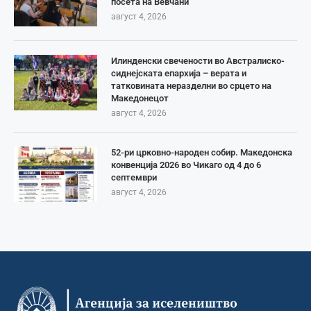
посета на Вевчани
август 4, 2026
Илинденски свечености во Австралиско-
сиднејската епархија – верата и
татковината неразделни во срцето на
Македонецот
август 4, 2026
52-ри црковно-народен собир. Македонска
конвенција 2026 во Чикаго од 4 до 6
септември
август 4, 2026