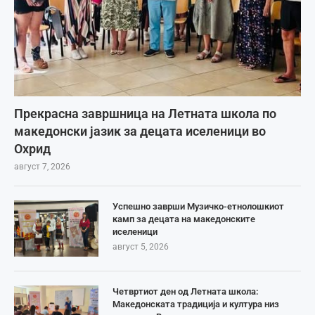
Прекрасна завршница на Летната школа по
македонски јазик за децата иселеници во
Охрид
август 7, 2026
Успешно заврши Музичко-етнолошкиот
камп за децата на македонските
иселеници
август 5, 2026
Четвртиот ден од Летната школа:
Македонската традиција и култура низ