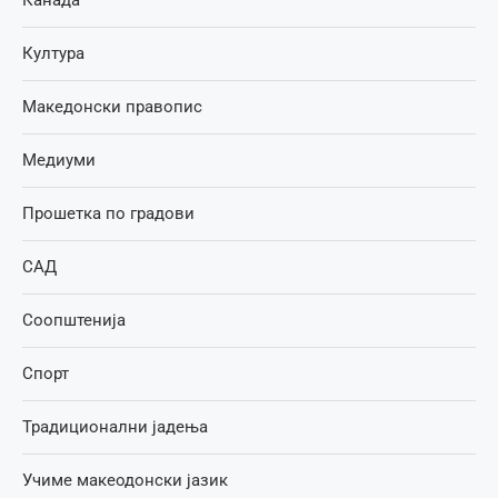
Канада
Култура
Македонски правопис
Медиуми
Прошетка по градови
САД
Соопштенија
Спорт
Традиционални јадења
Учиме макеодонски јазик