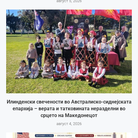
август 5, 2026
Илинденски свечености во Австралиско-сиднејската
епархија – верата и татковината неразделни во
срцето на Македонецот
август 4, 2026