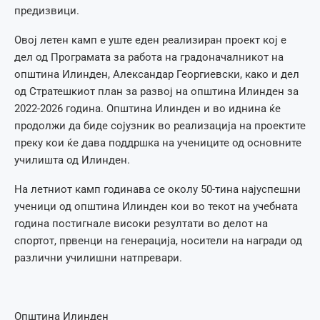
предизвици.
Овој летен камп е уште еден реализиран проект кој е
дел од Програмата за работа на градоначалникот на
општина Илинден, Александар Георгиевски, како и дел
од Стратешкиот план за развој на општина Илинден за
2022-2026 година. Општина Илинден и во иднина ќе
продолжи да биде сојузник во реализација на проектите
преку кои ќе дава поддршка на учениците од основните
училишта од Илинден.
На летниот камп годинава се околу 50-тина најуспешни
ученици од општина Илинден кои во текот на учебната
година постигнале високи резултати во делот на
спортот, првенци на генерација, носители на награди од
различни училишни натпревари.
Општина Илинден