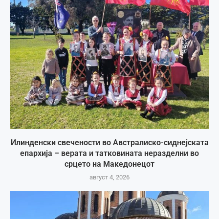
Илинденски свечености во Австралиско-сиднејската
епархија – верата и татковината неразделни во
срцето на Македонецот
август 4, 2026