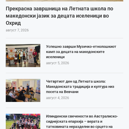
Прекрасна завршница на Летната школа по
македонски јазик за децата иселеници во
Охрид
август 7, 2026
Успешно заврши Музичко-етнолошкиот
камп за децата на македонските
иселеници
август 5, 2026
Четвртиот ден од Летната школа:
Македонската традиција и култура низ
посета на Вевчани
август 4, 2026
Илинденски свечености во Австралиско-
сиднејската епархија – верата и
татковината неразделни во срцето на