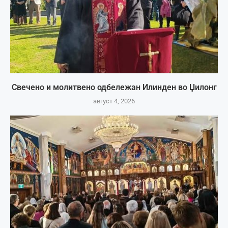
Свечено и молитвено одбележан Илинден во Џилонг
август 4, 2026