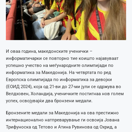
И оваа година, македонските ученички –
информатичарки се повторно тие коишто најавуваат
успешно учество на меѓународните олимпијади по
информатика за Македонија. На четвртата по ред
Европска олимпијада по информатика за девојки
(ЕОИД 2024), која од 21-ви до 27-ми јули се одржува во
Велдховен, Холандија, ученичките постигнаа нов голем
успех, освојувајќи два бронзени медали.
Бронзените медали за Македонија на ова престижно
интернационално натпреварување ги освоија Јована
Трифуноска од Тетово и Атина Рувинова од Охрид, а