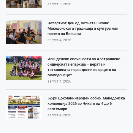
август 5, 2026
Четвртиот ден од Летната школа:
Македонската традиција и култура низ
посета на Вевчани
август 4, 2026
Илинденски свечености во Австралиско-
сиднејската епархија – верата и
татковината неразделни во срцето на
Македонецот
август 4, 2026
52-ри црковно-народен собир. Македонска
конвенција 2026 во Чикаго од 4 до 6
септември
август 4, 2026