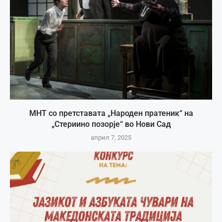
МНТ со претставата „Народен пратеник“ на
„Стериино позорје“ во Нови Сад
април 7, 2025