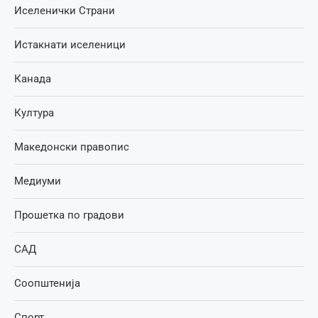
Иселенички Страни
Истакнати иселеници
Канада
Култура
Македонски правопис
Медиуми
Прошетка по градови
САД
Соопштенија
Спорт