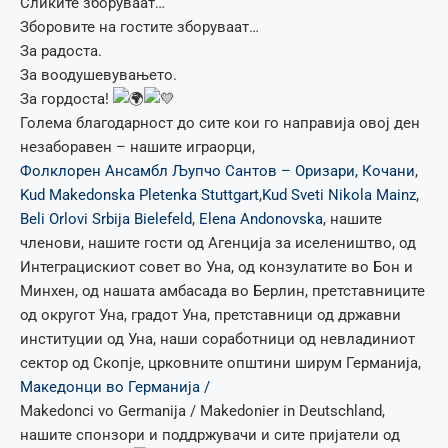
Сликите зборуваат…
Зборовите на гостите зборуваат…
За радоста.
За воодушевувањето.
За гордоста!
Голема благодарност до сите кои го направија овој ден
незаборавен – нашите играорци,
Фолклорен Ансамбл Љупчо Сантов – Оризари, Кочани
,
Kud Makedonska Pletenka Stuttgart
,
Kud Sveti Nikola Mainz
,
Beli Orlovi Srbija Bielefeld
,
Elena Andonovska
, нашите
членови, нашите гости од Агенција за иселеништво, од
Интеграцискиот совет во Уна, од конзулатите во Бон и
Минхен, од нашата амбасада во Берлин, претставниците
од округот Уна, градот Уна, претставници од државни
институции од Уна, наши соработници од невладиниот
сектор од Скопје, црковните општини ширум Германија,
Македонци во Германија /
Makedonci vo Germanija / Makedonier in Deutschland,
нашите спонзори и поддржувачи и сите пријатели од