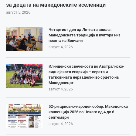
за децата на македонските иселеници
август 5, 2026
Четвртиот ден од Летната школа:
Македонската традиција и култура низ
посета на Вевчани
август 4, 2026
Илинденски свечености во Австралиско-
сиднејската епархија – верата и
татковината неразделни во срцето на
Македонецот
август 4, 2026
52-ри црковно-народен собир. Македонска
конвенција 2026 во Чикаго од 4 до 6
септември
август 4, 2026