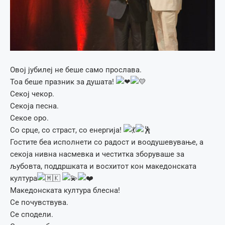
Овој јубилеј не беше само прослава.
Тоа беше празник за душата!
Секој чекор.
Секоја песна.
Секое оро.
Со срце, со страст, со енергија!
Гостите беа исполнети со радост и воодушевување, а
секоја нивна насмевка и честитка зборуваше за
љубовта, поддршката и восхитот кон македонската
култура
Македонската култура блесна!
Се почувствува.
Се сподели.