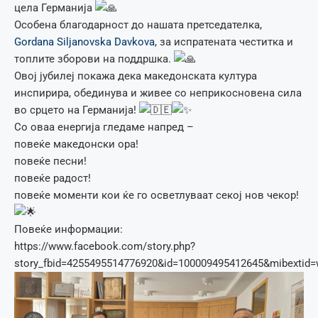
цела Германија
Особена благодарност до нашата претседателка,
Gordana Siljanovska Davkova
, за испратената честитка и
топлите зборови на поддршка.
Овој јубилеј покажа дека македонската култура
инспирира, обединува и живее со неприкосновена сила
во срцето на Германија!
Со оваа енергија гледаме напред –
повеќе македонски ора!
повеќе песни!
повеќе радост!
повеќе моменти кои ќе го осветлуваат секој нов чекор!
Повеќе информации:
https://www.facebook.com/story.php?
story_fbid=4255495514776920&id=100009495412645&mibexti