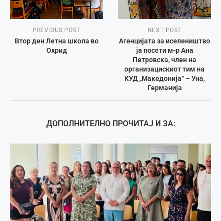
PREVIOUS POST
NEXT POST
Втор ден Летна школа во
Агенцијата за иселеништво
Охрид
ја посети м-р Ана
Петровска, член на
организацискиот тим на
КУД „Македонија“ – Уна,
Германија
ДОПОЛНИТЕЛНО ПРОЧИТАЈ И ЗА: