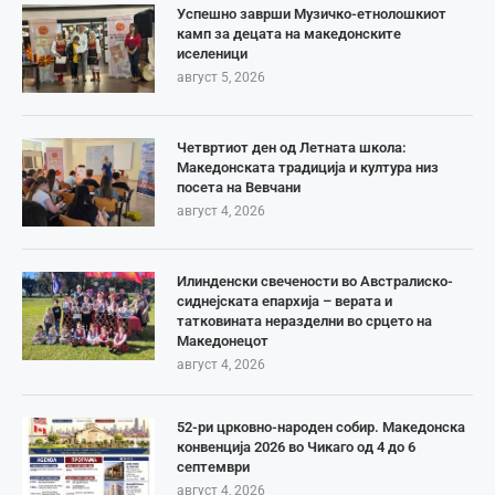
Успешно заврши Музичко-етнолошкиот
камп за децата на македонските
иселеници
август 5, 2026
Четвртиот ден од Летната школа:
Македонската традиција и култура низ
посета на Вевчани
август 4, 2026
Илинденски свечености во Австралиско-
сиднејската епархија – верата и
татковината неразделни во срцето на
Македонецот
август 4, 2026
52-ри црковно-народен собир. Македонска
конвенција 2026 во Чикаго од 4 до 6
септември
август 4, 2026