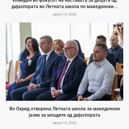
Илинден во фокусот на наставата за децата од
дијаспората во Летната школа по македонски...
август 4, 2026
Во Охрид отворена Летната школа за македонски
јазик за младите од дијаспората
август 4, 2026