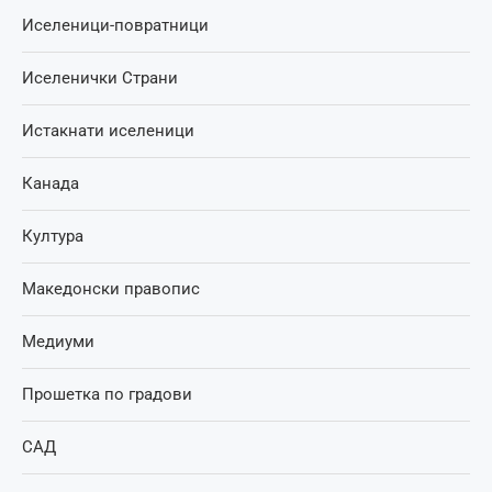
Иселеници-повратници
Иселенички Страни
Истакнати иселеници
Канада
Култура
Македонски правопис
Медиуми
Прошетка по градови
САД