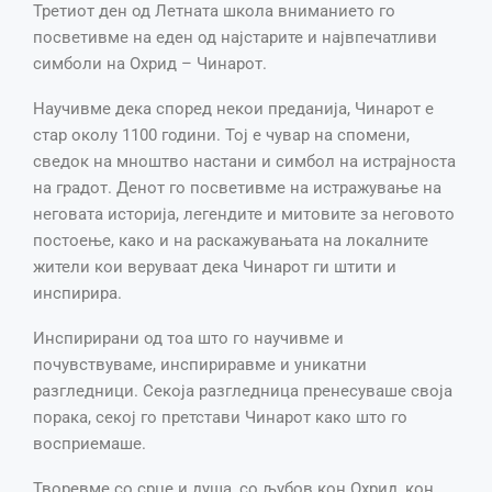
Третиот ден од Летната школа вниманието го
посветивме на еден од најстарите и највпечатливи
симболи на Охрид – Чинарот.
Научивме дека според некои преданија, Чинарот е
стар околу 1100 години. Тој е чувар на спомени,
сведок на мноштво настани и симбол на истрајноста
на градот. Денот го посветивме на истражување на
неговата историја, легендите и митовите за неговото
постоење, како и на раскажувањата на локалните
жители кои веруваат дека Чинарот ги штити и
инспирира.
Инспирирани од тоа што го научивме и
почувствуваме, инспириравме и уникатни
разгледници. Секоја разгледница пренесуваше своја
порака, секој го претстави Чинарот како што го
восприемаше.
Творевме со срце и душа, со љубов кон Охрид, кон