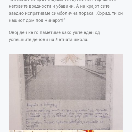
неговите вредности и убавини. А на крајот сите
заедно испративме симболична порака: „Охрид, ти си
нашиот дом под Чинарот!“
Овој ден ќе го паметиме како уште еден од
успешните денови на Летната школа.