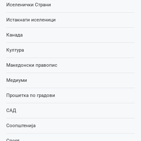
Иселенички Страни
Истакнати иселеници
Канада
Култура
Македонски правопис
Медиуми
Прошетка по градови
САД
Соопштенија
Спорт