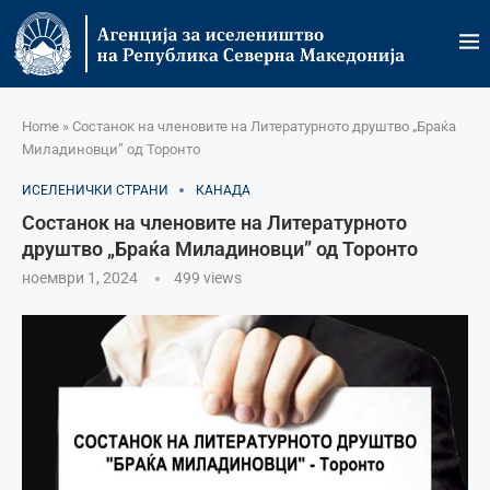
Home
»
Состанок на членовите на Литературното друштво „Браќа
Миладиновци” од Торонто
ИСЕЛЕНИЧКИ СТРАНИ
КАНАДА
Состанок на членовите на Литературното
друштво „Браќа Миладиновци” од Торонто
ноември 1, 2024
499
views