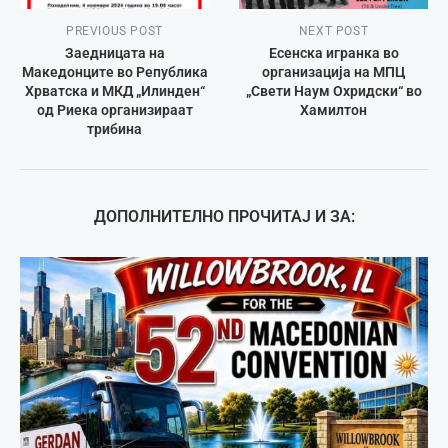
PREVIOUS POST
NEXT POST
Заедницата на
Есенска игранка во
Македонците во Република
организација на МПЦ
Хрватска и МКД „Илинден“
„Свети Наум Охридски“ во
од Риека организираат
Хамилтон
трибина
ДОПОЛНИТЕЛНО ПРОЧИТАЈ И ЗА: