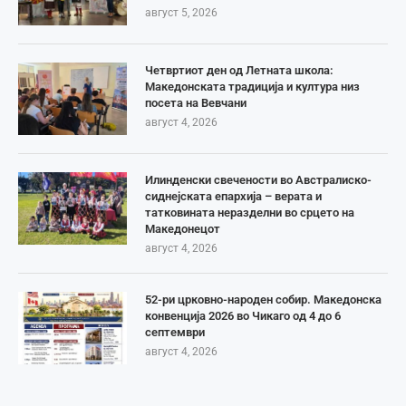
август 5, 2026
Четвртиот ден од Летната школа:
Македонската традиција и култура низ
посета на Вевчани
август 4, 2026
Илинденски свечености во Австралиско-
сиднејската епархија – верата и
татковината неразделни во срцето на
Македонецот
август 4, 2026
52-ри црковно-народен собир. Македонска
конвенција 2026 во Чикаго од 4 до 6
септември
август 4, 2026