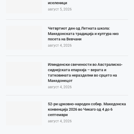
иселеници
август 5, 2026
Четвртиот ден од Летната школа:
Македонската традиција и култура низ
посета на Вевчани
август 4, 2026
Илинденски свечености во Австралиско-
сиднејската епархија – верата и
татковината неразделни во срцето на
Македонецот
август 4, 2026
52-ри црковно-народен собир. Македонска
конвенција 2026 во Чикаго од 4 до 6
септември
август 4, 2026