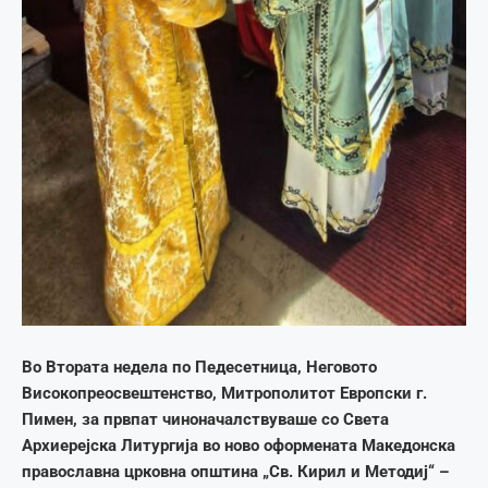
Во Втората недела по Педесетница, Неговото
Високопреосвештенство, Митрополитот Европски г.
Пимен, за првпат чиноначалствуваше со Света
Архиерејска Литургија во ново оформената Македонска
православна црковна општина „Св. Кирил и Методиј“ –