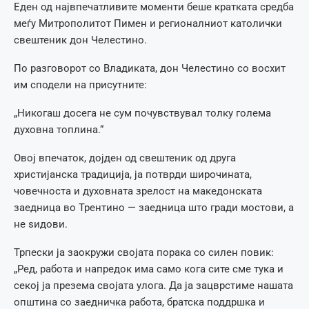
Еден од највпечатливите моменти беше кратката средба
меѓу Митрополитот Пимен и регионалниот католички
свештеник дон Челестино.
По разговорот со Владиката, дон Челестино со восхит
им сподели на присутните:
„Никогаш досега не сум почувствувал толку голема
духовна топлина.“
Овој впечаток, дојден од свештеник од друга
христијанска традиција, ја потврди широчината,
човечноста и духовната зрелост на македонската
заедница во Трентино — заедница што гради мостови, а
не ѕидови.
Трпески ја заокружи својата порака со силен повик:
„Ред, работа и напредок има само кога сите сме тука и
секој ја презема својата улога. Да ја зацврстиме нашата
општина со заедничка работа, братска поддршка и