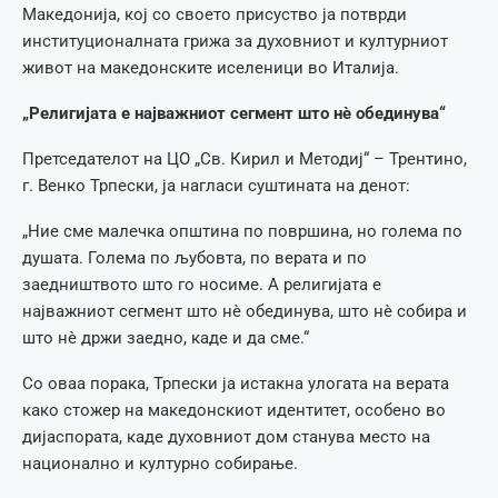
Македонија, кој со своето присуство ја потврди
институционалната грижа за духовниот и културниот
живот на македонските иселеници во Италија.
„Религијата е најважниот сегмент што нè обединува“
Претседателот на ЦО „Св. Кирил и Методиј“ – Трентино,
г. Венко Трпески, ја нагласи суштината на денот:
„Ние сме малечка општина по површина, но голема по
душата. Голема по љубовта, по верата и по
заедништвото што го носиме. А религијата е
најважниот сегмент што нè обединува, што нè собира и
што нè држи заедно, каде и да сме.“
Со оваа порака, Трпески ја истакна улогата на верата
како стожер на македонскиот идентитет, особено во
дијаспората, каде духовниот дом станува место на
национално и културно собирање.