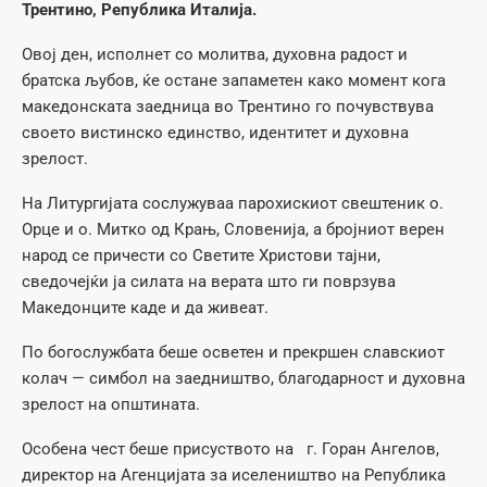
Трентино, Република Италија.
Овој ден, исполнет со молитва, духовна радост и
братска љубов, ќе остане запаметен како момент кога
македонската заедница во Трентино го почувствува
своето вистинско единство, идентитет и духовна
зрелост.
На Литургијата сослужуваа парохискиот свештеник о.
Орце и о. Митко од Крањ, Словенија, а бројниот верен
народ се причести со Светите Христови тајни,
сведочејќи ја силата на верата што ги поврзува
Македонците каде и да живеат.
По богослужбата беше осветен и прекршен славскиот
колач — симбол на заедништво, благодарност и духовна
зрелост на општината.
Особена чест беше присуството на г. Горан Ангелов,
директор на Агенцијата за иселеништво на Република