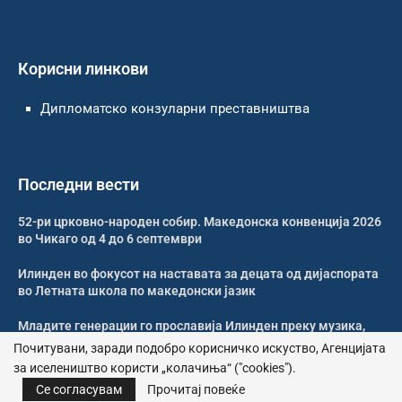
Корисни линкови
Дипломатско конзуларни преставништва
Последни вести
52-ри црковно-народен собир. Македонска конвенција 2026
во Чикаго од 4 до 6 септември
Илинден во фокусот на наставата за децата од дијаспората
во Летната школа по македонски јазик
Младите генерации го прославија Илинден преку музика,
оро и македонската традиција
Почитувани, заради подобро корисничко искуство, Агенцијата
за иселеништво користи „колачиња“ ("cookies").
Свечено и молитвено одбележан Илинден во Џилонг
Се согласувам
Прочитај повеќе