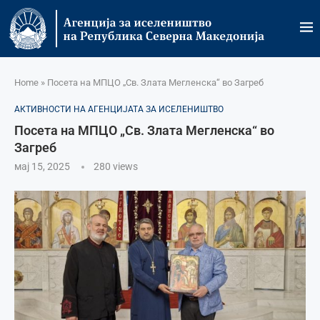
Home
»
Посета на МПЦО „Св. Злата Мегленска“ во Загреб
АКТИВНОСТИ НА АГЕНЦИЈАТА ЗА ИСЕЛЕНИШТВО
Посета на МПЦО „Св. Злата Мегленска“ во
Загреб
мај 15, 2025
280
views