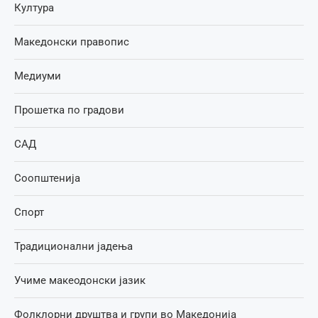
Култура
Македонски правопис
Медиуми
Прошетка по градови
САД
Соопштенија
Спорт
Традиционални јадења
Учиме макеодонски јазик
Фолклорни друштва и групи во Македонија