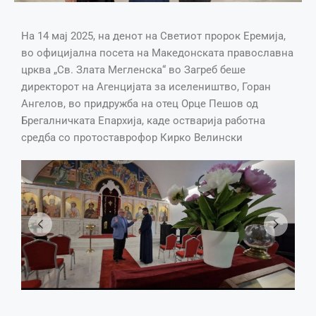
На 14 мај 2025, на денот на Светиот пророк Еремија,
во официјална посета на Македонската православна
црква „Св. Злата Мегленска“ во Загреб беше
директорот на Агенцијата за иселеништво, Горан
Ангелов, во придружба на отец Орце Пешов од
Брегалничката Епархија, каде остварија работна
средба со протоставрофор Кирко Велински