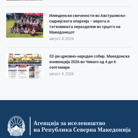
Илинденски свечености во Австралиско-
сиднејската епархија – верата и
татковината неразделни во срцето на
Македонецот
август 4, 2026
52-ри црковно-народен собир. Македонска
конвенција 2026 во Чикаго од 4 до 6
септември
август 4, 2026