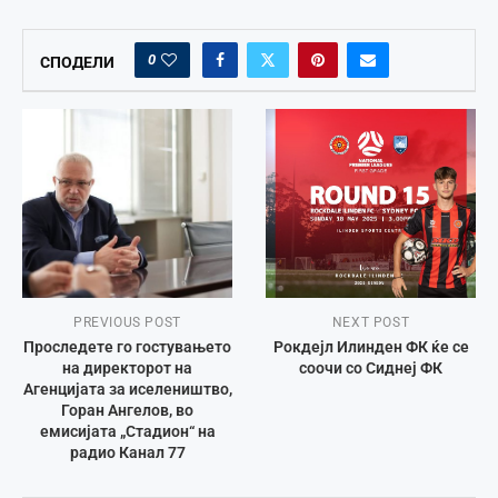
0
СПОДЕЛИ
PREVIOUS POST
NEXT POST
Проследете го гостувањето
Рокдејл Илинден ФК ќе се
на директорот на
соочи со Сиднеј ФК
Агенцијата за иселеништво,
Горан Ангелов, во
емисијата „Стадион“ на
радио Канал 77