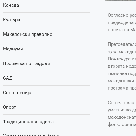
Канада
Согласно рас
Култура
предводена о
посета на Ма
Македонски правопис
Претседател
Медиуми
чува македон
Понтенуре им
Прошетка по градови
втората нед
техничка под
САД
македонски 
програма пре
Соопштенија
Со цел оваа 
Спорт
уметничко др
македонската
Традиционални јадења
фолклорната