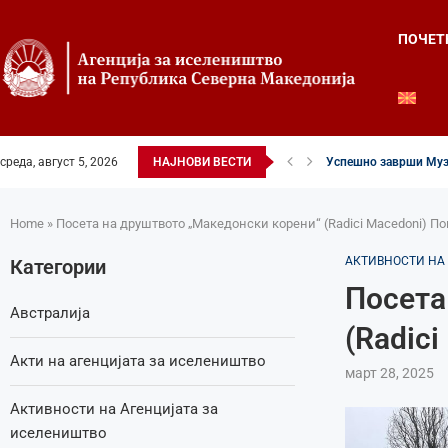
ПОЧЕТ
среда, август 5, 2026
НАЈНОВИ ВЕСТИ
Успешно заврши Муз
Home
»
Посета на друштвото „Македонски корени“ (Radici Macedoni) П
АКТИВНОСТИ НА
Категории
Посета
Австралија
(Radic
Акти на агенцијата за иселеништво
март 28, 2025
Активности на Агенцијата за
иселеништво