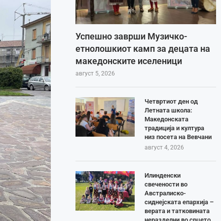
Успешно заврши Музичко-
етнолошкиот камп за децата на
македонските иселеници
август 5, 2026
Четвртиот ден од
Летната школа:
Македонската
традиција и култура
низ посета на Вевчани
август 4, 2026
Илинденски
свечености во
Австралиско-
сиднејската епархија –
верата и татковината
неразделни во срцето