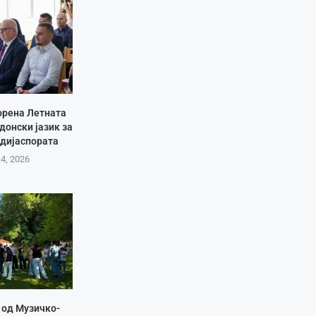
орена Летната
донски јазик за
 дијаспората
 4, 2026
 од Музичко-