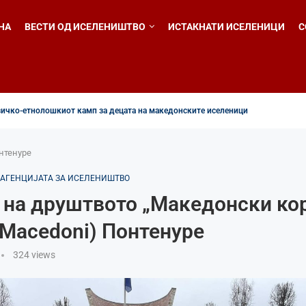
НА
ВЕСТИ ОД ИСЕЛЕНИШТВО
ИСТАКНАТИ ИСЕЛЕНИЦИ
С
ичко-етнолошкиот камп за децата на македонските иселеници
онтенуре
 АГЕНЦИЈАТА ЗА ИСЕЛЕНИШТВО
 на друштвото „Македонски ко
i Macedoni) Понтенуре
324
views