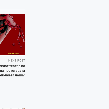
NEXT POST
киот театар во
 на претставата
еполнета чаша“