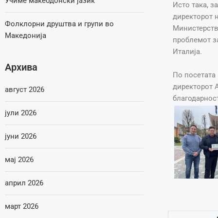
Учиме макеодонски јазик
Исто така, з
директорот 
Фолклорни друштва и групи во
Министерство
Македонија
проблемот з
Италија.
Архива
По посетата
директорот А
август 2026
благодарност
јули 2026
јуни 2026
мај 2026
април 2026
март 2026