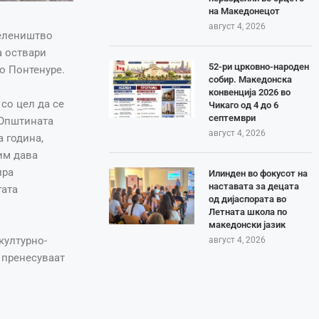
на Македонецот
август 4, 2026
селеништво
а оствари
52-ри црковно-народен
о Понтенуре.
собир. Македонска
конвенција 2026 во
со цел да се
Чикаго од 4 до 6
септември
 Општината
август 4, 2026
 година,
им дава
ира
Илинден во фокусот на
наставата за децата
гата
од дијаспората во
Летната школа по
македонски јазик
културно-
август 4, 2026
 пренесуваат