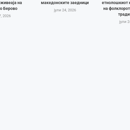
оживеаја на
македонските заедници
етнолошкиот 
о Берово
на фолклорот
јули 24, 2026
тради
7, 2026
јули 2