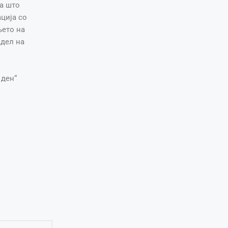
за што
ција со
њето на
 дел на
 ден“