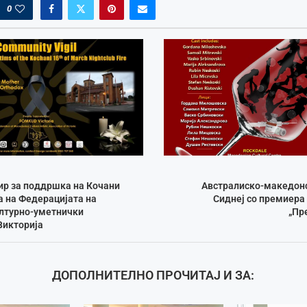
0
ир за поддршка на Кочани
Австралиско-македонс
а на Федерацијата на
Сиднеј со премиера
лтурно-уметнички
„Пр
Викторија
ДОПОЛНИТЕЛНО ПРОЧИТАЈ И ЗА: