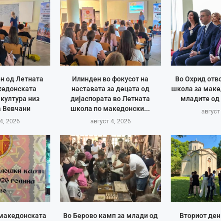
н од Летната
Илинден во фокусот на
Во Охрид отв
кедонската
наставата за децата од
школа за маке
 култура низ
дијаспората во Летната
младите од
а Вевчани
школа по македонски...
август
4, 2026
август 4, 2026
 македонската
Во Берово камп за млади од
Вториот ден