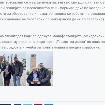
аинтересирани се и за физичка настава по македонски јазик, 
на Агенцијата за иселеништво ги информира дека во координа
то за образование и наука, во иднина ќе работат на решава
а создавање на паралелки по македонски јазик во северниот
 на плоштадот каде се одржува манифестацијата „Македонски
нгелов му додели на друштвото „Теракотна икона“ во знак на
 за средбата и желби за понатамошна и плодна соработка.