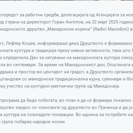
поредот за работни средби, делегацијата од Агенцијата за и
д страна на директорот Горан Ангелов, на 22 март 2025 годин
кедонското друштво „Македонски корени“ (Radici Macedoni) в
от, Лефтер Коцев, информираше дека Друштвото е формирано 
ската култура и традиција преку нивни активности, така што
 определила Ден за негување на македонската култура секоја
ела во септември. За време на Mакедонскиот ден, Општината 
дршка и простор во центарот на градот, а Друштвото организ
штандови со македонска традиционална кујна, сувенири и бо
ку учество на културно-уметнички групи од Македонија.
програма да биде побогата, во план е да се формира локално 
уштво заедно со членовите од друштвото во Пјаченца и да ја
 култура на помладите генерации. Во иднина за потребите на
 група побараа народни носии.