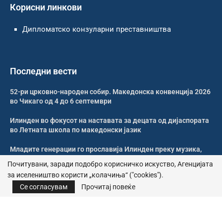
Корисни линкови
Дипломатско конзуларни преставништва
Последни вести
52-ри црковно-народен собир. Македонска конвенција 2026
во Чикаго од 4 до 6 септември
Илинден во фокусот на наставата за децата од дијаспората
во Летната школа по македонски јазик
Младите генерации го прославија Илинден преку музика,
оро и македонската традиција
Почитувани, заради подобро корисничко искуство, Агенцијата
за иселеништво користи „колачиња“ ("cookies").
Свечено и молитвено одбележан Илинден во Џилонг
Се согласувам
Прочитај повеќе
© 2026 – Сите права се задржани | Агенција за иселеништво