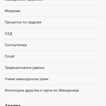
Медиуми
Прошетка по градови
САД
Соопштенија
Спорт
Традиционални јадења
Учиме макеодонски јазик
Фолклорни друштва и групи во Македонија
Архива