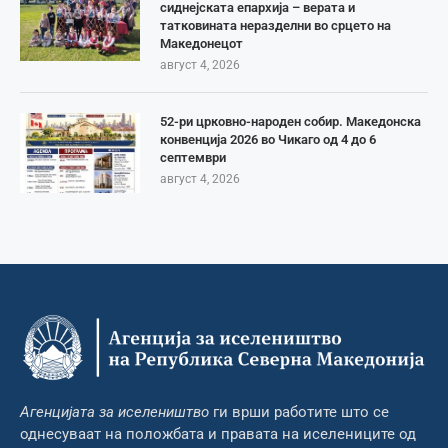
сиднејската епархија – верата и
татковината неразделни во срцето на
Македонецот
август 4, 2026
52-ри црковно-народен собир. Македонска
конвенција 2026 во Чикаго од 4 до 6
септември
август 4, 2026
Агенцијата за иселеништво
ги врши работите што се
однесуваат на положбата и правата на иселениците од