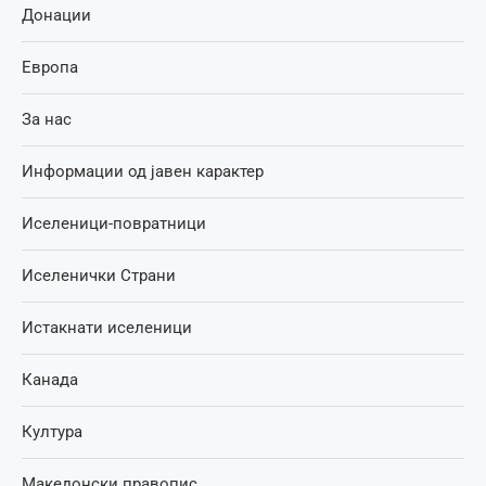
Донации
Европа
За нас
Информации од јавен карактер
Иселеници-повратници
Иселенички Страни
Истакнати иселеници
Канада
Култура
Македонски правопис