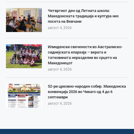
Четвртиот ден од Летната школа:
Македонската традиција и култура низ
посета на Вевчани
август 4, 2026
Илинденски свечености во Австралиско-
сиднејската епархија – верата и
татковината неразделни во срцето на
Македонецот
август 4, 2026
52-ри црковно-народен собир. Македонска
конвенција 2026 во Чикаго од 4 до 6
септември
август 4, 2026