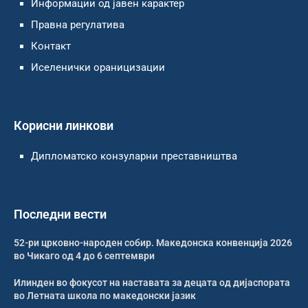
Информации од јавен карактер
Правна регулатива
Контакт
Иселенички ораницизации
Корисни линкови
Дипломатско конзуларни преставништва
Последни вести
52-ри црковно-народен собир. Македонска конвенција 2026
во Чикаго од 4 до 6 септември
Илинден во фокусот на наставата за децата од дијаспората
во Летната школа по македонски јазик