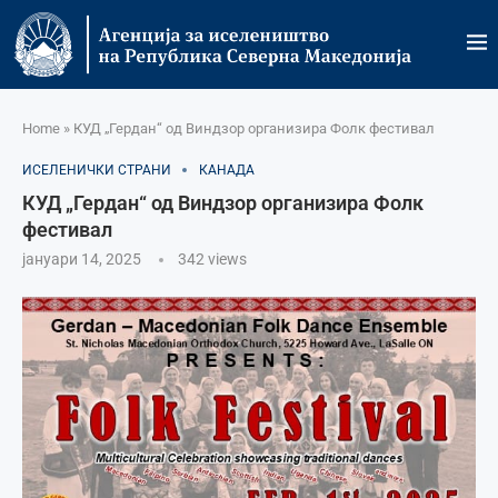
Home
»
КУД „Гердан“ од Виндзор организира Фолк фестивал
ИСЕЛЕНИЧКИ СТРАНИ
КАНАДА
КУД „Гердан“ од Виндзор организира Фолк
фестивал
јануари 14, 2025
342
views