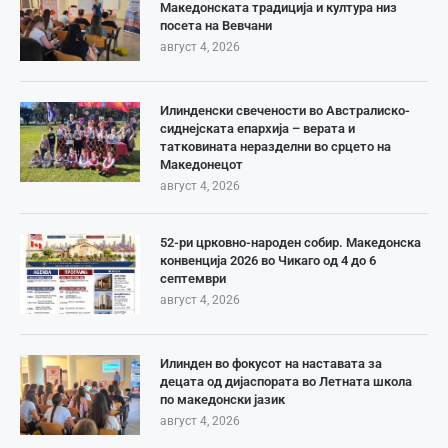
Македонската традиција и култура низ
посета на Вевчани
август 4, 2026
Илинденски свечености во Австралиско-
сиднејската епархија – верата и
татковината неразделни во срцето на
Македонецот
август 4, 2026
52-ри црковно-народен собир. Македонска
конвенција 2026 во Чикаго од 4 до 6
септември
август 4, 2026
Илинден во фокусот на наставата за
децата од дијаспората во Летната школа
по македонски јазик
август 4, 2026