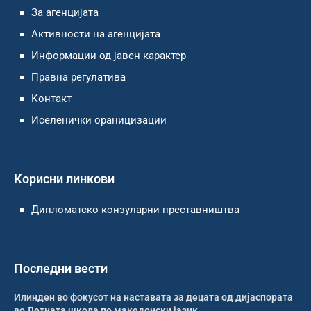
За агенцијата
Активности на агенцијата
Информации од јавен карактер
Правна регулатива
Контакт
Иселенички ораницизации
Корисни линкови
Дипломатско конзуларни преставништва
Последни вести
Илинден во фокусот на наставата за децата од дијаспората
во Летната школа по македонски јазик