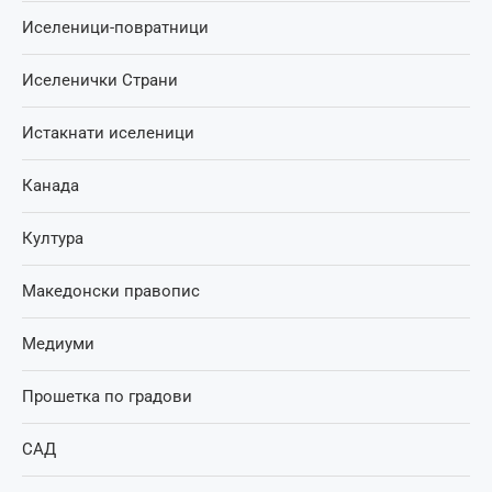
Иселеници-повратници
Иселенички Страни
Истакнати иселеници
Канада
Култура
Македонски правопис
Медиуми
Прошетка по градови
САД