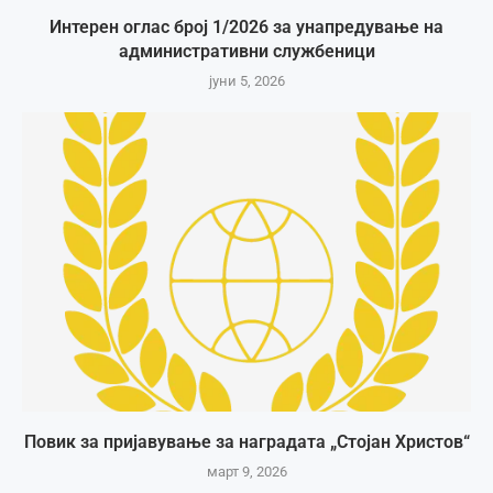
Интерен оглас број 1/2026 за унапредување на
административни службеници
јуни 5, 2026
Повик за пријавување за наградата „Стојан Христов“
март 9, 2026