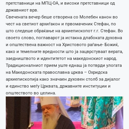
претставници на МПЦ-ОА, и високи претставници од
државниот врв.
Свечената вечер беше отворена со Молебен канон во
чест на светиот архиѓакон и првомаченик Стефан, по
што следеше обраќање на архиепископот г.г. Стефан. Во
своето слово, поглаварот ја истакна длабоката духовна
и општествена важност на Христовото раѓање- Божиќ,
како и темелните вредности што ја зацврстуваат верата,
заедништвото и идентитетот на македонскиот народ.
Традиционалниот прием уште еднаш ја потврди улогата
на Македонската православна црква – Охридска
архиепископија како значаен духовен столб за дијалог
и единство меѓу Црквата, државните институции и
општеството во целина.