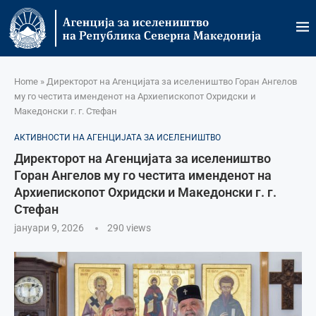
Home
»
Директорот на Агенцијата за иселеништво Горан Ангелов
му го честита именденот на Архиепископот Охридски и
Македонски г. г. Стефан
АКТИВНОСТИ НА АГЕНЦИЈАТА ЗА ИСЕЛЕНИШТВО
Директорот на Агенцијата за иселеништво
Горан Ангелов му го честита именденот на
Архиепископот Охридски и Македонски г. г.
Стефан
јануари 9, 2026
290
views