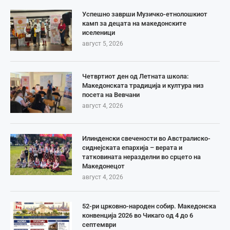
Успешно заврши Музичко-етнолошкиот
камп за децата на македонските
иселеници
август 5, 2026
Четвртиот ден од Летната школа:
Македонската традиција и култура низ
посета на Вевчани
август 4, 2026
Илинденски свечености во Австралиско-
сиднејската епархија – верата и
татковината неразделни во срцето на
Македонецот
август 4, 2026
52-ри црковно-народен собир. Македонска
конвенција 2026 во Чикаго од 4 до 6
септември