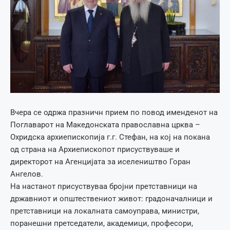
Вчера се одржа празничн прием по повод именденот на
Поглаварот на Македонската православна црква –
Охридска архиепископија г.г. Стефан, на кој на покана
од страна на Архиепископот присуствуваше и
директорот на Агенцијата за иселеништво Горан
Ангелов.
На настанот присуствуваа бројни претставници на
државниот и општествениот живот: градоначалници и
претставници на локалната самоуправа, министри,
поранешни претседатели, академици, професори,