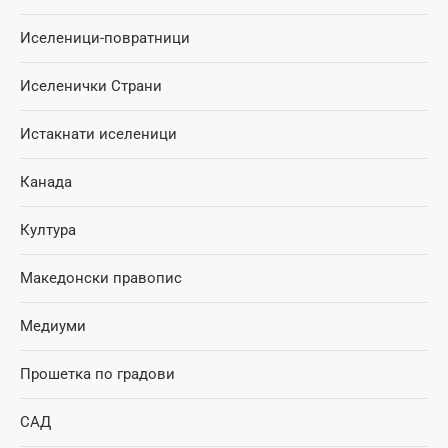
Иселеници-повратници
Иселенички Страни
Истакнати иселеници
Канада
Култура
Македонски правопис
Медиуми
Прошетка по градови
САД