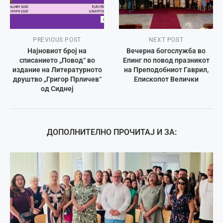
PREVIOUS POST
NEXT POST
Најновиот број на
Вечерна богослужба во
списанието „Повод“ во
Епинг по повод празникот
издание на Литературното
на Преподобниот Гаврил,
друштво „Григор Прличев“
Епископот Велички
од Сиднеј
ДОПОЛНИТЕЛНО ПРОЧИТАЈ И ЗА: