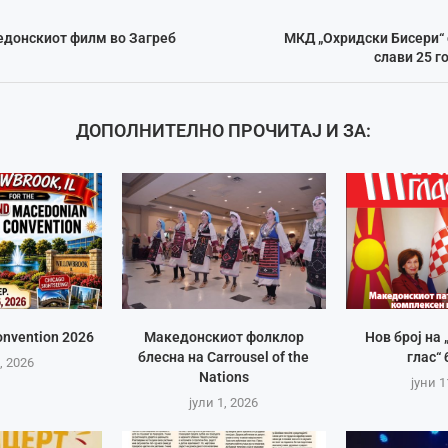
едонскиот филм во Загреб
МКД „Охридски Бисери“ 
слави 25 
ДОПОЛНИТЕЛНО ПРОЧИТАЈ И ЗА:
nvention 2026
Македонскиот фолклор
Нов број на
блесна на Carrousel of the
глас“ 
, 2026
Nations
јуни 1
јули 1, 2026