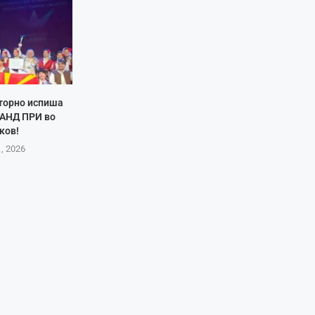
торно испиша
РАНД ПРИ во
ков!
1, 2026