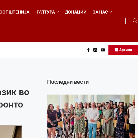
ООПШТЕНИЈА
КУЛТУРА
ДОНАЦИИ
ЗА НАС
Архива
о...
Последни вести
азик во
ронто