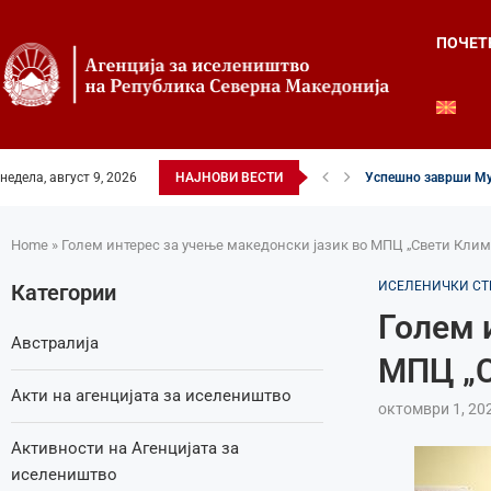
ПОЧЕТ
недела, август 9, 2026
НАЈНОВИ ВЕСТИ
Успешно заврши Му
Четвртиот ден од Ле
Илинденски свеченос
52-ри црковно-наро
Илинден во фокусот 
Младите генерации 
Свечено и молитве
Свечено одбележан 
Свечено одбележан 
Home
»
Голем интерес за учење македонски јазик во МПЦ „Свети Клим
ИСЕЛЕНИЧКИ СТ
Категории
Голем 
Австралија
МПЦ „С
Акти на агенцијата за иселеништво
октомври 1, 20
Активности на Агенцијата за
иселеништво