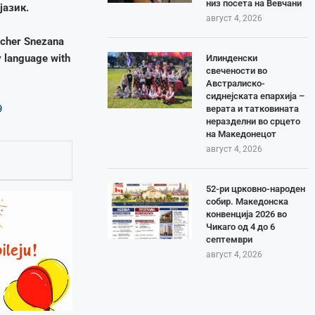
низ посета на Вевчани
јазик.
август 4, 2026
acher Snezana
y language with
Илинденски
свечености во
Австралиско-
сиднејската епархија –
9
верата и татковината
неразделни во срцето
на Македонецот
август 4, 2026
52-ри црковно-народен
собир. Македонска
конвенција 2026 во
Чикаго од 4 до 6
септември
август 4, 2026