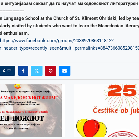
и ентузијазам сакаат да го научат македонскиот литературен 
———————-
 Language School at the Church of St. Kliment Ohridski, led by te
ularly visited by students who want to learn the Macedonian literar
nd enthusiasm.
https://www.facebook.com/groups/203897086311812?
on_header_type=recently_seen&multi_permalinks=884736608529815
0