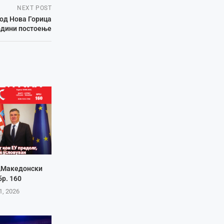
NEXT POST
од Нова Горица
години постоење
 „Македонски
бр. 160
1, 2026