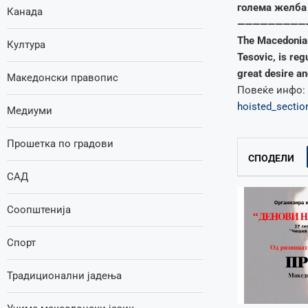
голема желба 
Канада
—————————
The Macedonian
Култура
Tesovic, is reg
great desire a
Македонски правопис
Повеќе инфо:
hoisted_secti
Медиуми
Прошетка по градови
СПОДЕЛИ
САД
Соопштенија
Спорт
Традиционални јадења