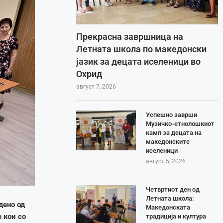
Прекрасна завршница на
Летната школа по македонски
јазик за децата иселеници во
Охрид
август 7, 2026
Успешно заврши
Музичко-етнолошкиот
камп за децата на
македонските
иселеници
август 5, 2026
Четвртиот ден од
Летната школа:
дено од
Македонската
 кои со
традиција и култура