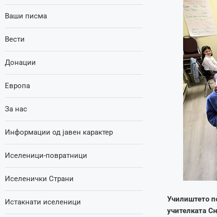
Ваши писма
Вести
Донации
Европа
За нас
Информации од јавен карактер
Иселеници-повратници
Иселенички Страни
Училиштето по
Истакнати иселеници
учителката Сн