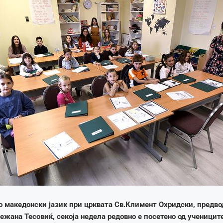
 македонски јазик при црквата Св.Климент Охридски, предво
ежана Тесовиќ, секоја недела редовно е посетено од учениците