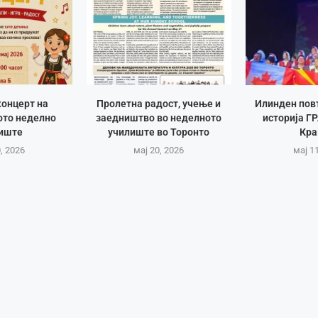
онцерт на
Пролетна радост, учење и
Илинден пов
то неделно
заедништво во неделното
историја Г
иште
училиште во Торонто
Кра
, 2026
мај 20, 2026
мај 1