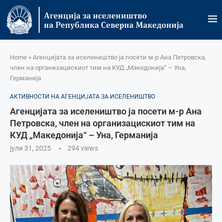
Home
»
Агенцијата за иселеништво ја посети м-р Ана Петровска,
член на организацискиот тим на КУД „Македонија“ – Уна,
Германија
АКТИВНОСТИ НА АГЕНЦИЈАТА ЗА ИСЕЛЕНИШТВО
Агенцијата за иселеништво ја посети м-р Ана
Петровска, член на организацискиот тим на
КУД „Македонија“ – Уна, Германија
јули 31, 2025
294
views