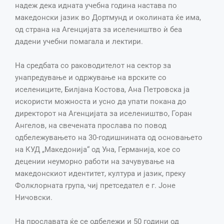
надеж дека идната учебна година настава по
македонски јазик во Дортмунд и околината ќе има,
од страна на Агенцијата за иселеништво ѝ беа
дадени учебни помагала и лектири.
На средбата со раководителот на сектор за
унапредување и одржување на врските со
иселениците, Билјана Костова, Ана Петровска ја
искористи можноста и усно да упати покана до
директорот на Агенцијата за иселеништво, Горан
Ангелов, на свечената прослава по повод
одбележувањето на 30-годишнината од основањето
на КУД „Македонија“ од Уна, Германија, кое со
децении неуморно работи на зачувување на
македонскиот идентитет, култура и јазик, преку
Фолклорната група, чиј претседател е г. Јоне
Ничовски.
На прославата ќе се одбележи и 50 години од