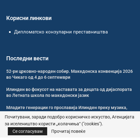
Корисни линкови
Дипломатско конзуларни преставништва
Последни вести
52-ри црковно-народен собир. Македонска конвенција 2026
во Чикаго од 4 до 6 септември
Илинден во фокусот на наставата за децата од дијаспората
во Летната школа по македонски јазик
Младите генерации го прославија Илинден преку музика,
оро и македонската традиција
Почитувани, заради подобро корисничко искуство, Агенцијата
за иселеништво користи „колачиња“ ("cookies").
Свечено и молитвено одбележан Илинден во Џилонг
Се согласувам
Прочитај повеќе