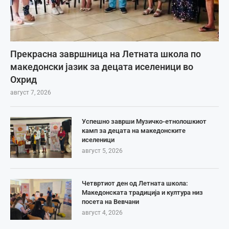
Прекрасна завршница на Летната школа по
македонски јазик за децата иселеници во
Охрид
август 7, 2026
Успешно заврши Музичко-етнолошкиот
камп за децата на македонските
иселеници
август 5, 2026
Четвртиот ден од Летната школа:
Македонската традиција и култура низ
посета на Вевчани
август 4, 2026