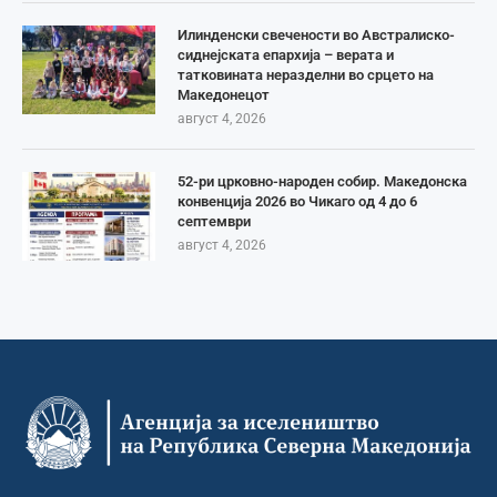
Илинденски свечености во Австралиско-
сиднејската епархија – верата и
татковината неразделни во срцето на
Македонецот
август 4, 2026
52-ри црковно-народен собир. Македонска
конвенција 2026 во Чикаго од 4 до 6
септември
август 4, 2026