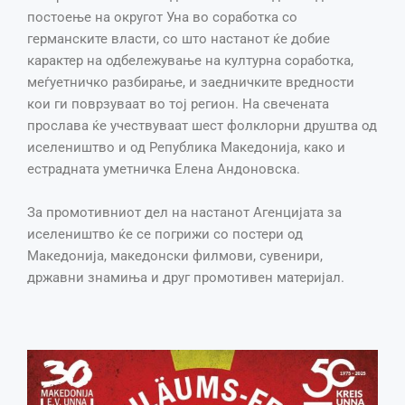
постоење на округот Уна во соработка со
германските власти, со што настанот ќе добие
карактер на одбележување на културна соработка,
меѓуетничко разбирање, и заедничките вредности
кои ги поврзуваат во тој регион. На свечената
прослава ќе учествуваат шест фолклорни друштва од
иселеништво и од Република Македонија, како и
естрадната уметничка Елена Андоновска.
За промотивниот дел на настанот Агенцијата за
иселеништво ќе се погрижи со постери од
Македонија, македонски филмови, сувенири,
државни знамиња и друг промотивен материјал.