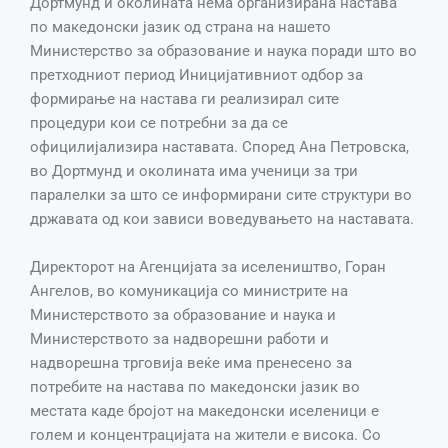
Дортмунд и околината нема организирана настава
по македонски јазик од страна на нашето
Министерство за образование и наука поради што во
претходниот период Иницијативниот одбор за
формирање на настава ги реализирал сите
процедури кои се потребни за да се
официлијализира наставата. Според Ана Петровска,
во Дортмунд и околината има ученици за три
паралелки за што се информирани сите структури во
државата од кои зависи воведувањето на наставата.
Директорот на Агенцијата за иселеништво, Горан
Ангелов, во комуникација со министрите на
Министерството за образование и наука и
Министерството за надворешни работи и
надворешна трговија веќе има пренесено за
потребите на настава по македонски јазик во
местата каде бројот на македонски иселеници е
голем и концентрацијата на жители е висока. Со