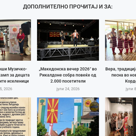
ДОПОЛНИТЕЛНО ПРОЧИТАЈ И ЗА:
рши Музичко-
„Македонска вечер 2026“ во
Вера, традици
амп за децата
Рикалдоне собра повеќе од
песна во но
ите иселеници
2.000 посетители
Корд
5, 2026
јули 24, 2026
јули 