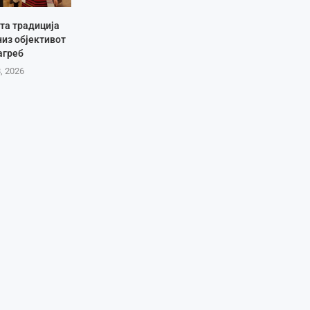
та традиција
низ објективот
агреб
8, 2026