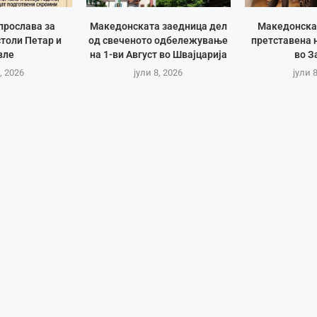
прослава за
Македонската заедница дел
Македонска
толи Петар и
од свеченото одбележување
претставена 
вле
на 1-ви Август во Швајцарија
во З
, 2026
јули 8, 2026
јули 