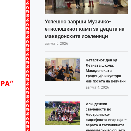
Успешно заврши Музичко-
етнолошкиот камп за децата на
македонските иселеници
август 5, 2026
Четвртиот ден од
Летната школа:
Македонската
традиција и култура
низ посета на Вевчани
август 4, 2026
Илинденски
свечености во
Австралиско-
сиднејската епархија –
верата и татковината
неразделни во срцето