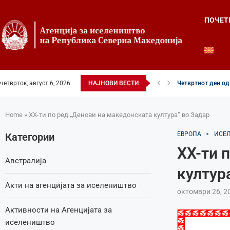
ПОЧЕТ
четврток, август 6, 2026
НАЈНОВИ ВЕСТИ
Четвртиот ден од 
Илинденски свечен
52-ри црковно-на
Илинден во фокусо
Младите генераци
Свечено и молит
Свечено одбележа
Свечено одбележа
Во Охрид отворена
Home
»
XX-ти по ред „Денови на македонската култура“ во Задар
ЕВРОПА
ИСЕ
Категории
XX-ти 
Австралија
култур
Акти на агенцијата за иселеништво
октомври 26, 2
Активности на Агенцијата за
иселеништво