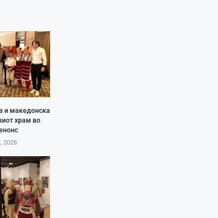
ја и македонска
виот храм во
енонс
8, 2026