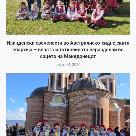
Илинденски свечености во Австралиско-сиднејската
епархија – верата и татковината неразделни во
срцето на Македонецот
август 4, 2026