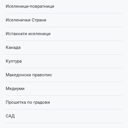
Иселеници-повратници
Иселенички Страни
Истакнати иселеници
Канада
Култура
Македонски правопис
Медиуми
Прошетка по градови
САД