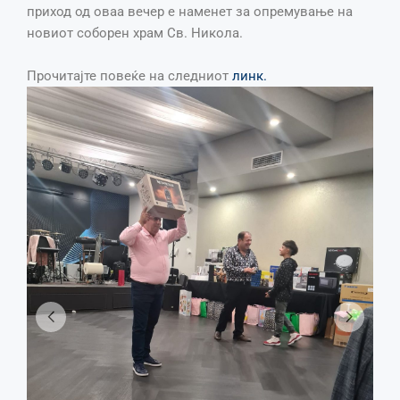
приход од оваа вечер е наменет за опремување на
новиот соборен храм Св. Никола.
Прочитајте повеќе на следниот
линк.