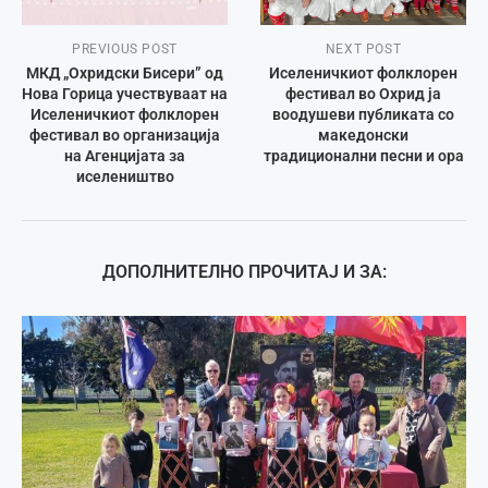
PREVIOUS POST
NEXT POST
МКД „Охридски Бисери” од
Иселеничкиот фолклорен
Нова Горица учествуваат на
фестивал во Охрид ја
Иселеничкиот фолклорен
воодушеви публиката со
фестивал во организација
македонски
на Агенцијата за
традиционални песни и ора
иселеништво
ДОПОЛНИТЕЛНО ПРОЧИТАЈ И ЗА: