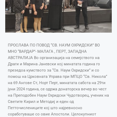
ПРОСЛАВА ПО ПОВОД “СВ. НАУМ ОХРИДСКИ” ВО
МНО “ВАРДАР”- МАЛАГА , ПЕРТ, ЗАПАДНА
АВСТРАЛИЈА Во организација на семејството на
Драги и Марина Јаневски кој минатата година го
презедоа кумството за “Св. Наум Охридски” и со
помош на Црковната Управа при МПЦО “Св. Никола”
на 69 Ангове Ст, Норт Перт, минатата сабота на 29ти
јуни 2024 година, се одржа донаторска вечер во чест
на Преподобен Наум Охридски Чудотворец, ученик на
Светите Кирил и Методиј и еден од
Петточислениците кој што најревносно
соработуваше со овие Апостоли. Целокупниот