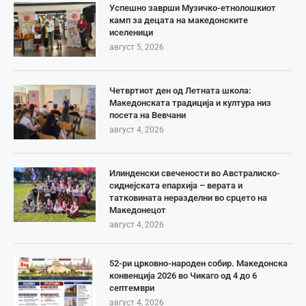
Успешно заврши Музичко-етнолошкиот
камп за децата на македонските
иселеници
август 5, 2026
Четвртиот ден од Летната школа:
Македонската традиција и култура низ
посета на Вевчани
август 4, 2026
Илинденски свечености во Австралиско-
сиднејската епархија – верата и
татковината неразделни во срцето на
Македонецот
август 4, 2026
52-ри црковно-народен собир. Македонска
конвенција 2026 во Чикаго од 4 до 6
септември
август 4, 2026