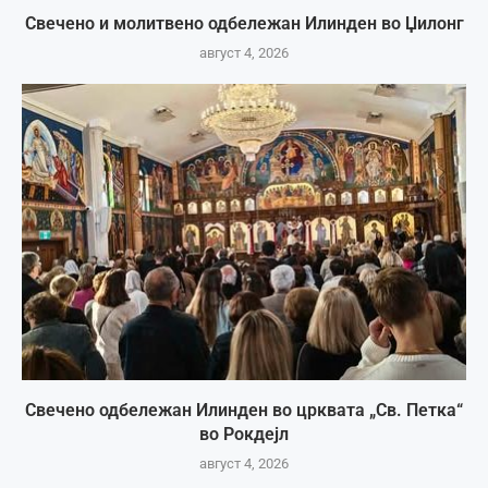
Свечено и молитвено одбележан Илинден во Џилонг
август 4, 2026
Свечено одбележан Илинден во црквата „Св. Петка“
во Рокдејл
август 4, 2026