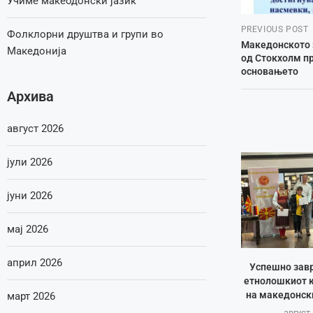
Учиме макеодонски јазик
PREVIOUS POST
Фолклорни друштва и групи во
Македонското 
Македонија
од Стокхолм пр
основањето
Архива
август 2026
јули 2026
јуни 2026
мај 2026
април 2026
Успешно зав
етнолошкиот к
на македонск
март 2026
август 