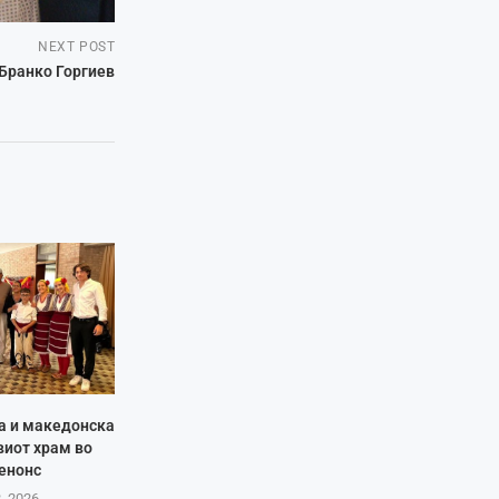
NEXT POST
 Бранко Горгиев
ја и македонска
виот храм во
енонс
8, 2026