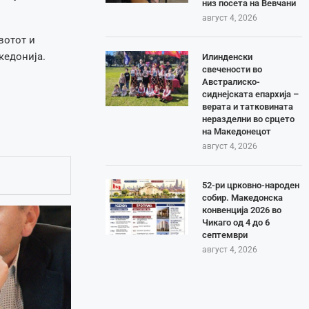
низ посета на Вевчани
август 4, 2026
вотот и
кедонија.
Илинденски
свечености во
Австралиско-
сиднејската епархија –
верата и татковината
неразделни во срцето
на Македонецот
август 4, 2026
52-ри црковно-народен
собир. Македонска
конвенција 2026 во
Чикаго од 4 до 6
септември
август 4, 2026