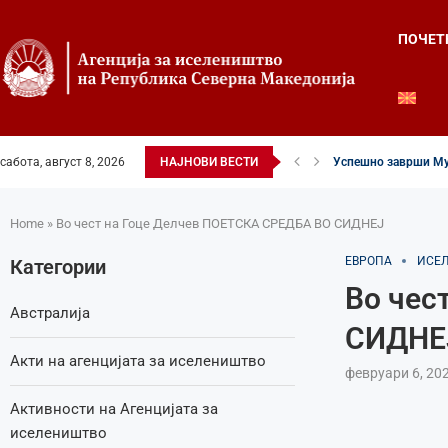
ПОЧЕТ
сабота, август 8, 2026
НАЈНОВИ ВЕСТИ
Успешно заврши Му
Четвртиот ден од Ле
Илинденски свеченос
52-ри црковно-наро
Илинден во фокусот 
Младите генерации 
Свечено и молитве
Свечено одбележан 
Свечено одбележан 
Home
»
Во чест на Гоце Делчев ПОЕТСКА СРЕДБА ВО СИДНЕЈ
ЕВРОПА
ИСЕ
Категории
Во чес
Австралија
СИДНЕ
Акти на агенцијата за иселеништво
февруари 6, 20
Активности на Агенцијата за
иселеништво