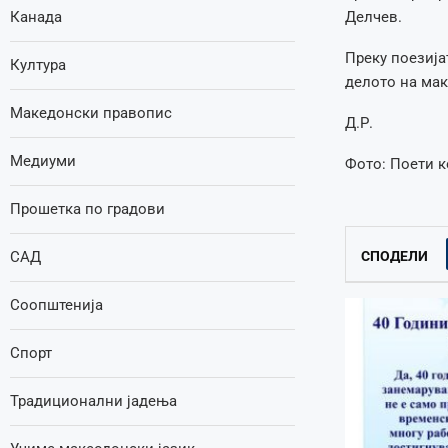
Канада
Делчев.
Преку поезија
Култура
делото на мак
Македонски правопис
Д.Р.
Медиуми
Фото: Поети к
Прошетка по градови
САД
СПОДЕЛИ
Соопштенија
Спорт
Традиционални јадења