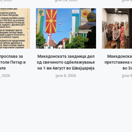
прослава за
Македонската заедница дел
Македонска
толи Петар и
од свеченото одбележување
претставена 
вле
на 1-ви Август во Швајцарија
во З
, 2026
јули 8, 2026
јули 