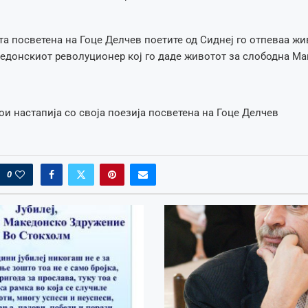
та посветена на Гоце Делчев поетите од Сиднеј го отпеваа жи
едонскиот револуционер кој го даде животот за слободна Ма
ои настапија со своја поезија посветена на Гоце Делчев
0