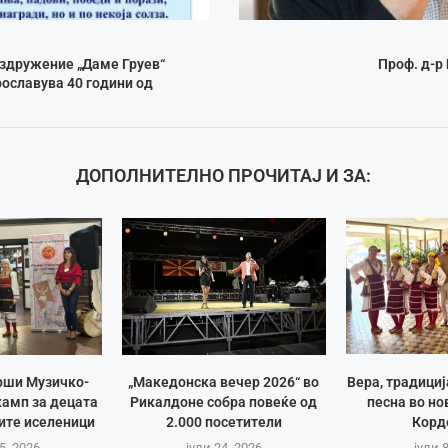
здружение „Даме Груев“
Проф. д-р
ославува 40 години од
ДОПОЛНИТЕЛНО ПРОЧИТАЈ И ЗА:
рши Музичко-
„Македонска вечер 2026“ во
Вера, традици
амп за децата
Рикалдоне собра повеќе од
песна во но
ите иселеници
2.000 посетители
Корд
5, 2026
јули 24, 2026
јули 