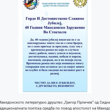
Македонското литературно друштво „Григор Прличев“ од Сиднеј
адиционалната поетска средба по повод апостолот на Македо