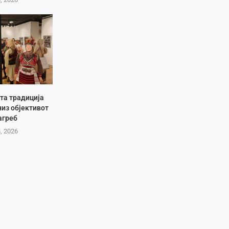
та традиција
низ објективот
агреб
8, 2026