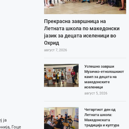
Прекрасна завршница на
Летната школа по македонски
јазик за децата иселеници во
Охрид
август 7, 2026
Успешно заврши
Музичко-етнолошкиот
камп за децата на
македонските
иселеници
август 5, 2026
Четвртиот ден од
Летната школа:
 ја
Македонската
традиција и култура
нија, Гоце