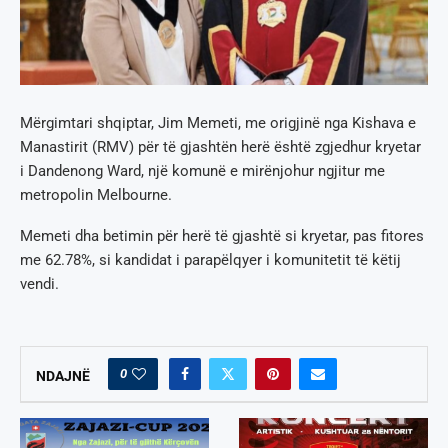
Mërgimtari shqiptar, Jim Memeti, me origjinë nga Kishava e
Manastirit (RMV) për të gjashtën herë është zgjedhur kryetar
i Dandenong Ward, një komunë e mirënjohur ngjitur me
metropolin Melbourne.
Memeti dha betimin për herë të gjashtë si kryetar, pas fitores
me 62.78%, si kandidat i parapëlqyer i komunitetit të këtij
vendi.
0
NDAJNË