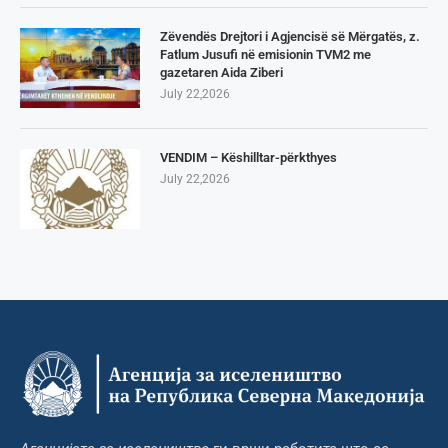
Zëvendës Drejtori i Agjencisë së Mërgatës, z.
Fatlum Jusufi në emisionin TVM2 me
gazetaren Aida Ziberi
July 22,2026
VENDIM – Këshilltar-përkthyes
July 22,2026