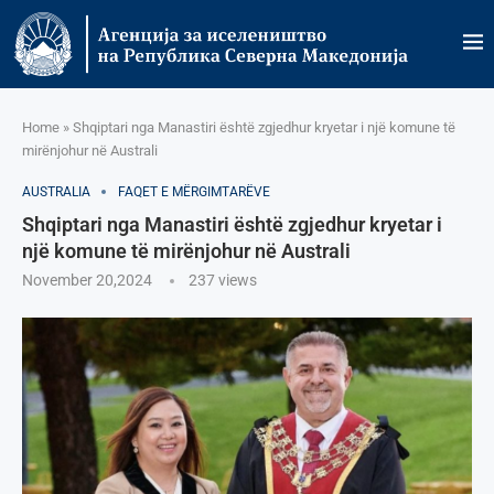
Home
»
Shqiptari nga Manastiri është zgjedhur kryetar i një komune të
mirënjohur në Australi
AUSTRALIA
FAQET E MËRGIMTARËVE
Shqiptari nga Manastiri është zgjedhur kryetar i
një komune të mirënjohur në Australi
November 20,2024
237
views