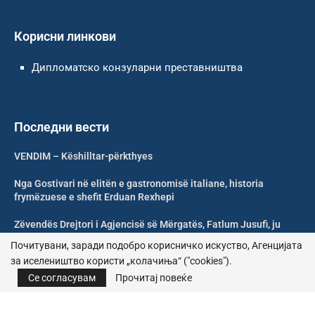
Корисни линкови
Дипломатско конзуларни преставништва
Последни вести
VENDIM – Këshilltar-përkthyes
Nga Gostivari në elitën e gastronomisë italiane, historia
frymëzuese e shefit Erduan Rexhepi
Zëvendës Drejtori i Agjencisë së Mërgatës, Fatlum Jusufi, ju
uron mirëseardhje mërgimtarëve
Почитувани, заради подобро корисничко искуство, Агенцијата
за иселеништво користи „колачиња“ ("cookies").
Shoqata Humanitare Tuhini Feston 10 Vjetorin e Themelimit
Се согласувам
Прочитај повеќе
© 2026 – Сите права се задржани | Агенција за иселеништво