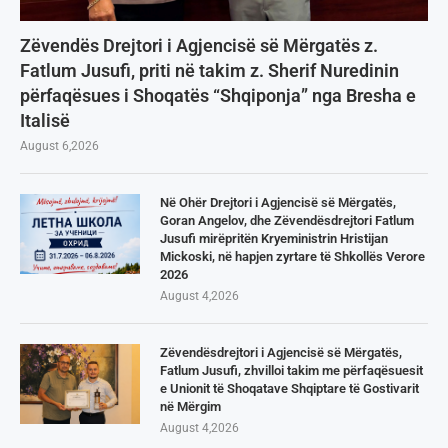
Zëvendës Drejtori i Agjencisë së Mërgatës z.
Fatlum Jusufi, priti në takim z. Sherif Nuredinin
përfaqësues i Shoqatës “Shqiponja” nga Bresha e
Italisë
August 6,2026
Në Ohër Drejtori i Agjencisë së Mërgatës,
Goran Angelov, dhe Zëvendësdrejtori Fatlum
Jusufi mirëpritën Kryeministrin Hristijan
Mickoski, në hapjen zyrtare të Shkollës Verore
2026
August 4,2026
Zëvendësdrejtori i Agjencisë së Mërgatës,
Fatlum Jusufi, zhvilloi takim me përfaqësuesit
e Unionit të Shoqatave Shqiptare të Gostivarit
në Mërgim
August 4,2026