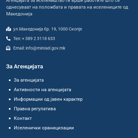
Агенцијата за иселеништво
ги врши работите што се
однесуваат на положбата и правата на иселениците од
Македонија
ул.Македонија бр. 19, 1000 Скопје
Тел: + 389 2 3118 633
Email: info@minisel.gov.mk
За Агенцијата
За агенцијата
Активности на агенцијата
Информации од јавен карактер
Правна регулатива
Контакт
Иселенички ораницизации