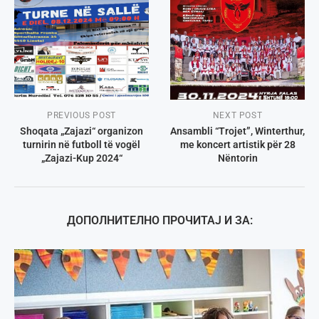
PREVIOUS POST
NEXT POST
Shoqata „Zajazi“ organizon
Ansambli “Trojet”, Winterthur,
turnirin në futboll të vogël
me koncert artistik për 28
„Zajazi-Kup 2024“
Nëntorin
ДОПОЛНИТЕЛНО ПРОЧИТАЈ И ЗА: