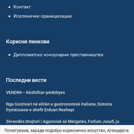
Контакт
Иселенички ораницизации
Корисни линкови
Дипломатско конзуларни преставништва
Последни вести
VENDIM – Këshilltar-përkthyes
Nga Gostivari në elitën e gastronomisë italiane, historia
frymëzuese e shefit Erduan Rexhepi
Zëvendës Drejtori i Agjencisë së Mërgatës, Fatlum Jusufi, ju
uron mirëseardhje mërgimtarëve
Почитувани, заради подобро корисничко искуство, Агенцијата