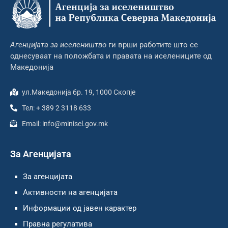
Агенцијата за иселеништво
ги врши работите што се
однесуваат на положбата и правата на иселениците од
Македонија
ул.Македонија бр. 19, 1000 Скопје
Тел: + 389 2 3118 633
Email: info@minisel.gov.mk
За Агенцијата
За агенцијата
Активности на агенцијата
Информации од јавен карактер
Правна регулатива