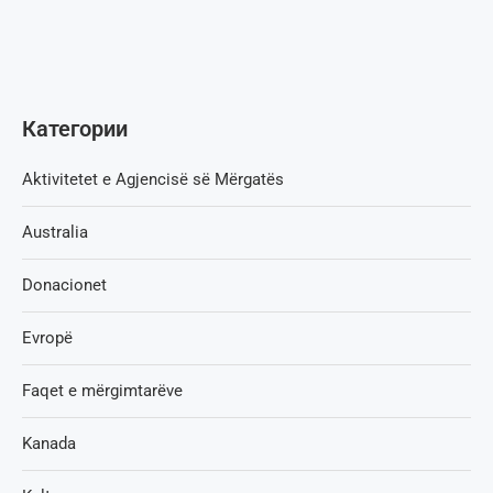
Категории
Aktivitetet e Agjencisë së Мërgatës
Australia
Donacionet
Evropë
Faqet e mërgimtarëve
Kanada