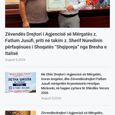
Zëvendës Drejtori i Agjencisë së Mërgatës z.
Fatlum Jusufi, priti në takim z. Sherif Nuredinin
përfaqësues i Shoqatës “Shqiponja” nga Bresha e
Italisë
August 6,2026
Në Ohër Drejtori i Agjencisë së Mërgatës,
Goran Angelov, dhe Zëvendësdrejtori Fatlum
Jusufi mirëpritën Kryeministrin Hristijan
Mickoski, në hapjen zyrtare të Shkollës Verore
2026
August 4,2026
Zëvendësdrejtori i Agjencisë së Mërgatës,