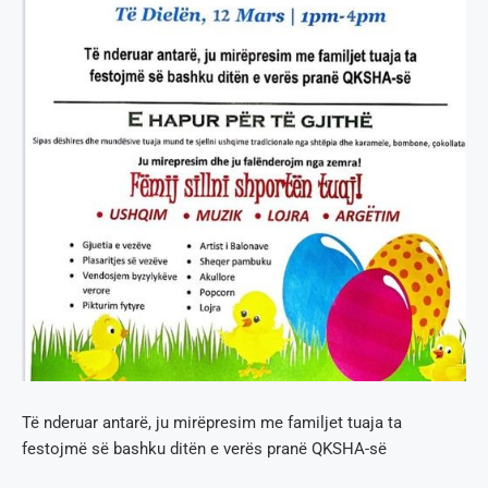
Të nderuar antarë, ju mirëpresim me familjet tuaja ta
festojmë së bashku ditën e verës pranë QKSHA-së