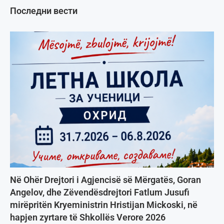
Последни вести
Në Ohër Drejtori i Agjencisë së Mërgatës, Goran
Angelov, dhe Zëvendësdrejtori Fatlum Jusufi
mirëpritën Kryeministrin Hristijan Mickoski, në
hapjen zyrtare të Shkollës Verore 2026