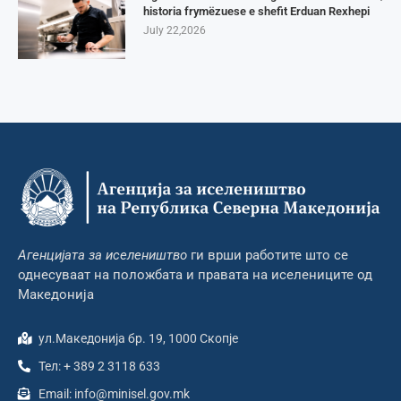
historia frymëzuese e shefit Erduan Rexhepi
July 22,2026
Агенцијата за иселеништво
ги врши работите што се
однесуваат на положбата и правата на иселениците од
Македонија
ул.Македонија бр. 19, 1000 Скопје
Тел: + 389 2 3118 633
Email: info@minisel.gov.mk