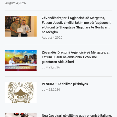
August 4,2026
Zëvendësdrejtori i Agjencisë së Mërgatës,
Fatlum Jusufi, zhvilloi takim me përfaqësuesit
e Unionit të Shoqatave Shqiptare të Gostivarit
në Mërgim
August 4,2026
Zëvendës Drejtori i Agjencisë së Mërgatës, z.
Fatlum Jusufi në emisionin TVM2 me
gazetaren Aida Ziberi
July 22,2026
VENDIM – Këshilltar-përkthyes
July 22,2026
Nga Gostivari në elitën e gastronomisë italiane,