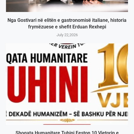
Nga Gostivari në elitën e gastronomisë italiane, historia
frymëzuese e shefit Erduan Rexhepi
July 22,2026
Shoqata Humanitare Tuhini Feston 10 Vjetorin e