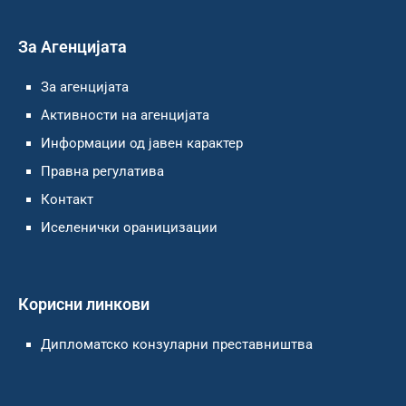
За Агенцијата
За агенцијата
Активности на агенцијата
Информации од јавен карактер
Правна регулатива
Контакт
Иселенички ораницизации
Корисни линкови
Дипломатско конзуларни преставништва