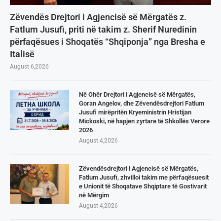
Zëvendës Drejtori i Agjencisë së Mërgatës z.
Fatlum Jusufi, priti në takim z. Sherif Nuredinin
përfaqësues i Shoqatës “Shqiponja” nga Bresha e
Italisë
August 6,2026
Në Ohër Drejtori i Agjencisë së Mërgatës,
Goran Angelov, dhe Zëvendësdrejtori Fatlum
Jusufi mirëpritën Kryeministrin Hristijan
Mickoski, në hapjen zyrtare të Shkollës Verore
2026
August 4,2026
Zëvendësdrejtori i Agjencisë së Mërgatës,
Fatlum Jusufi, zhvilloi takim me përfaqësuesit
e Unionit të Shoqatave Shqiptare të Gostivarit
në Mërgim
August 4,2026