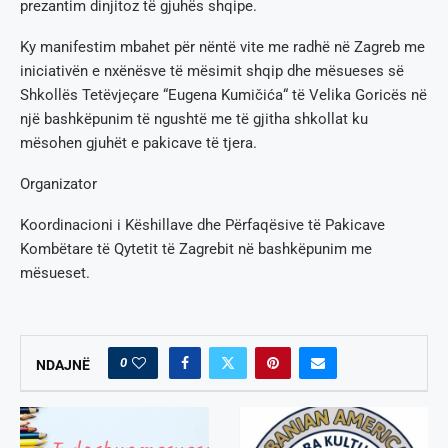
prezantim dinjitoz të gjuhës shqipe.
Ky manifestim mbahet për nëntë vite me radhë në Zagreb me
iniciativën e nxënësve të mësimit shqip dhe mësueses së
Shkollës Tetëvjeçare “Eugena Kumičića“ të Velika Goricës në
një bashkëpunim të ngushtë me të gjitha shkollat ku
mësohen gjuhët e pakicave të tjera.
Organizator
Koordinacioni i Këshillave dhe Përfaqësive të Pakicave
Kombëtare të Qytetit të Zagrebit në bashkëpunim me
mësueset.
0
NDAJNË