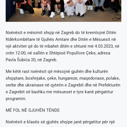
Nxënësit e mësimit shqip në Zagreb do të kremtojnë Ditën
Ndërkombëtare të Gjuhës Amtare dhe Ditën e Mësuesit në
një aktvitet që do të mbahet ditën e shtunë më 4.03.2023, në
orën 12:00, në sallën e Shtëpisë Popullore Çeke, adresa
Pavla Šubića 20, në Zagreb.
Me këtë rast nxënësit që mësojnë gjuhën dhe kulturën
shqiptare, boshnjake, çeke, hungareze, maqedonase, polake,
serbe dhe ukrainase në qytetin e Zagrebit dhe në Prefekturën
e Zagrebit së bashku me mësueset e tyre kanë përgatitur
programin:
MË FOL NË GJUHËN TËNDE
Nxënësit e klasës së gjuhës shqipe janë përgatitur për një