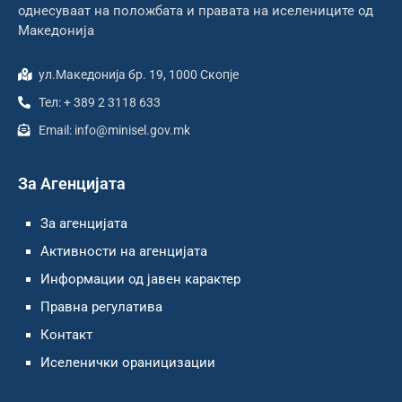
однесуваат на положбата и правата на иселениците од
Македонија
ул.Македонија бр. 19, 1000 Скопје
Тел: + 389 2 3118 633
Email: info@minisel.gov.mk
За Агенцијата
За агенцијата
Активности на агенцијата
Информации од јавен карактер
Правна регулатива
Контакт
Иселенички ораницизации