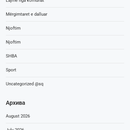
Lajme nga komunat
Mërgimtaret e dalluar
Njoftim
Njoftim
SHBA
Sport
Uncategorized @sq
Архива
August 2026