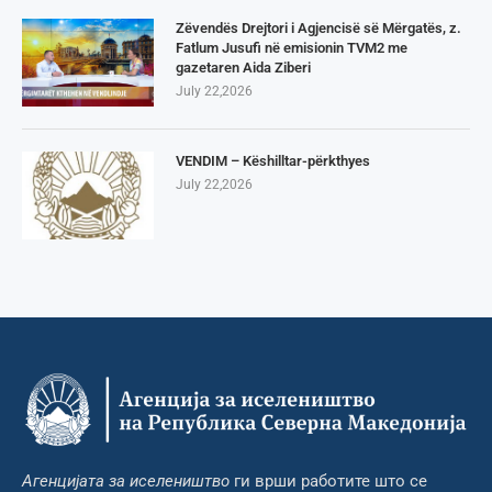
Zëvendës Drejtori i Agjencisë së Mërgatës, z.
Fatlum Jusufi në emisionin TVM2 me
gazetaren Aida Ziberi
July 22,2026
VENDIM – Këshilltar-përkthyes
July 22,2026
Агенцијата за иселеништво
ги врши работите што се