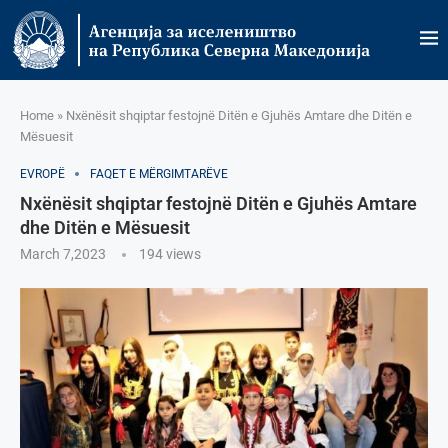
Home
»
Nxënësit shqiptar festojnë Ditën e Gjuhës Amtare dhe Ditën e
Mësuesit
EVROPË
FAQET E MËRGIMTARËVE
Nxënësit shqiptar festojnë Ditën e Gjuhës Amtare
dhe Ditën e Mësuesit
March 7,2023
194
views