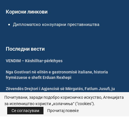
Корисни линкови
Дипломатско конзуларни преставништва
Последни вести
VENDIM – Këshilltar-përkthyes
Nga Gostivari në elitën e gastronomisë italiane, historia
frymëzuese e shefit Erduan Rexhepi
Zëvendës Drejtori i Agjencisë së Mërgatës, Fatlum Jusufi, ju
uron mirëseardhje mërgimtarëve
Почитувани, заради подобро корисничко искуство, Агенцијата
за иселеништво користи „колачиња“ ("cookies").
Shoqata Humanitare Tuhini Feston 10 Vjetorin e Themelimit
Се согласувам
Прочитај повеќе
© 2026 – Сите права се задржани | Агенција за иселеништво