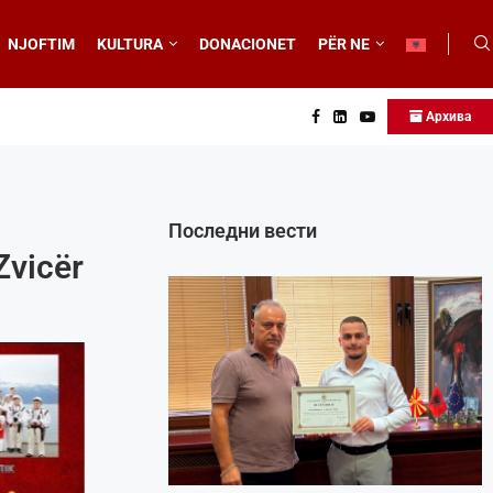
NJOFTIM
KULTURA
DONACIONET
PËR NE
Архива
Последни вести
Zvicër