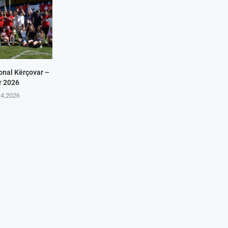
onal Kërçovar –
r 2026
24,2026