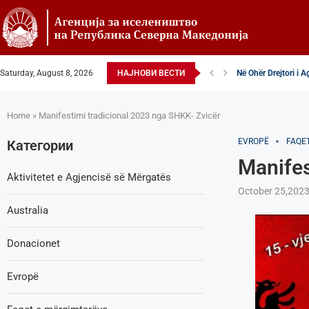
Saturday, August 8, 2026
НАЈНОВИ ВЕСТИ
Në Ohër Drejtori i 
Zëvendësdrejtori i A
Zëvendës Drejtori i
VENDIM – Këshillta
Nga Gostivari në eli
Zëvendës Drejtori i
Shoqata Humanitare
Donacion për spital
Shpallje e brendsh
Home
»
Manifestimi tradicional 2023 nga SHKK- Zvicër
EVROPË
FAQE
Категории
Manifes
Aktivitetet e Agjencisë së Мërgatës
October 25,202
Australia
Donacionet
Evropë