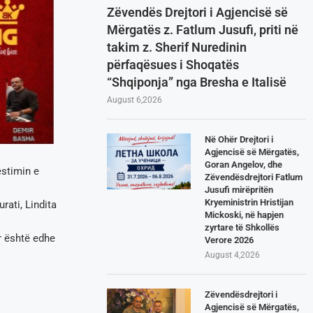
Zëvendës Drejtori i Agjencisë së
Mërgatës z. Fatlum Jusufi, priti në
takim z. Sherif Nuredinin
përfaqësues i Shoqatës
“Shqiponja” nga Bresha e Italisë
August 6,2026
Në Ohër Drejtori i
Agjencisë së Mërgatës,
Goran Angelov, dhe
estimin e
Zëvendësdrejtori Fatlum
Jusufi mirëpritën
Kryeministrin Hristijan
rati, Lindita
Mickoski, në hapjen
zyrtare të Shkollës
r është edhe
Verore 2026
August 4,2026
Zëvendësdrejtori i
Agjencisë së Mërgatës,