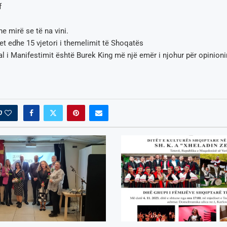
f
e mirë se të na vini.
et edhe 15 vjetori i themelimit të Shoqatës
l i Manifestimit është Burek King më një emër i njohur për opinion
0