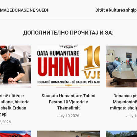
Ë MAQEDONASE NË SUEDI
Ditët e kulturës shqi
ДОПОЛНИТЕЛНО ПРОЧИТАЈ И ЗА:
i në elitën e
Shoqata Humanitare Tuhini
Donacion pë
aliane, historia
Feston 10 Vjetorin e
Maqedoninë 
shefit Erduan
Themelimit
mërgata shqip
hepi
July 10,2026
July 
2,2026