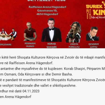
e këtë herë Shoqata Kulturore Kërçova në Zvicër do të mbajë manif
re në Raiffeisen Arena Hägendorf.
 antarëve dhe mysafirëve do të kujdesen: Korab Shaqiri, Përparim Mu
rim Osmani, Oda Kërçovare si dhe Demir Basha.
së e pandarë të manifestimeve të Shoqatës Kulturore Kërçova Zvicë
me veshjet tradizionale dhe vallet e shkëlqueshme.
ardhur më datë 04.11.2023
sen Arena Hägendorf