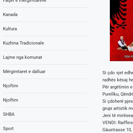
Faqet e mërgimtarëve
Kanada
Kultura
Kuzhina Tradicionale
Lajme nga komunat
Mërgimtaret e dalluar
Si çdo vjet edh
radhës kësaj he
Njoftim
Për argëtimin e
Purellku, Qënd
Njoftim
Si çdoherë pje
grupi artistik 
SHBA
Jeni të mirëse
VENDI: Raiffei
Sport
Gäustrasse 10,