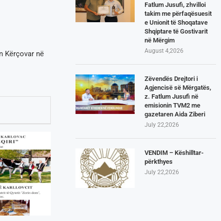
Fatlum Jusufi, zhvilloi
takim me përfaqësuesit
e Unionit të Shoqatave
Shqiptare të Gostivarit
në Mërgim
August 4,2026
in Kërçovar në
Zëvendës Drejtori i
Agjencisë së Mërgatës,
z. Fatlum Jusufi në
emisionin TVM2 me
gazetaren Aida Ziberi
July 22,2026
VENDIM – Këshilltar-
përkthyes
July 22,2026