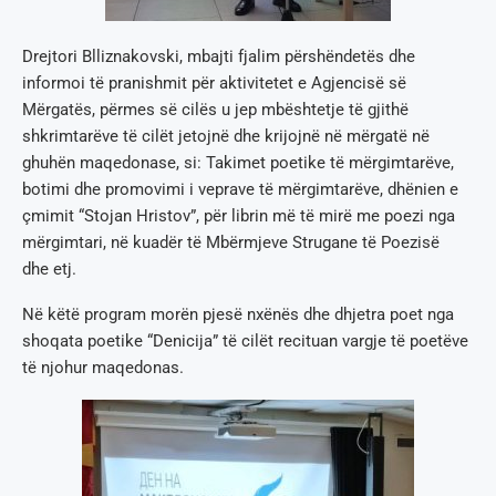
Drejtori Blliznakovski, mbajti fjalim përshëndetës dhe
informoi të pranishmit për aktivitetet e Agjencisë së
Mërgatës, përmes së cilës u jep mbështetje të gjithë
shkrimtarëve të cilët jetojnë dhe krijojnë në mërgatë në
ghuhën maqedonase, si: Takimet poetike të mërgimtarëve,
botimi dhe promovimi i veprave të mërgimtarëve, dhënien e
çmimit “Stojan Hristov”, për librin më të mirë me poezi nga
mërgimtari, në kuadër të Mbërmjeve Strugane të Poezisë
dhe etj.
Në këtë program morën pjesë nxënës dhe dhjetra poet nga
shoqata poetike “Denicija” të cilët recituan vargje të poetëve
të njohur maqedonas.