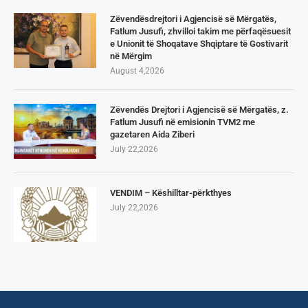
Zëvendësdrejtori i Agjencisë së Mërgatës,
Fatlum Jusufi, zhvilloi takim me përfaqësuesit
e Unionit të Shoqatave Shqiptare të Gostivarit
në Mërgim
August 4,2026
Zëvendës Drejtori i Agjencisë së Mërgatës, z.
Fatlum Jusufi në emisionin TVM2 me
gazetaren Aida Ziberi
July 22,2026
VENDIM – Këshilltar-përkthyes
July 22,2026