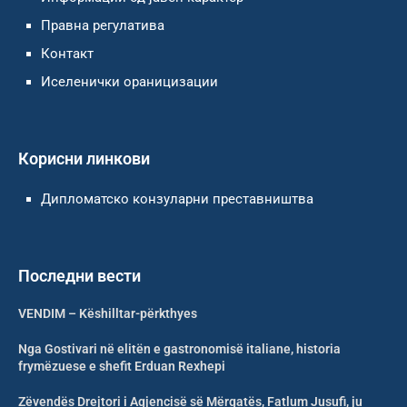
Правна регулатива
Контакт
Иселенички ораницизации
Корисни линкови
Дипломатско конзуларни преставништва
Последни вести
VENDIM – Këshilltar-përkthyes
Nga Gostivari në elitën e gastronomisë italiane, historia
frymëzuese e shefit Erduan Rexhepi
Zëvendës Drejtori i Agjencisë së Mërgatës, Fatlum Jusufi, ju