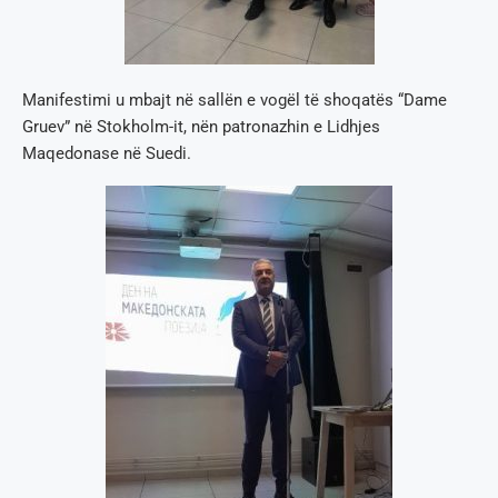
Manifestimi u mbajt në sallën e vogël të shoqatës “Dame
Gruev” në Stokholm-it, nën patronazhin e Lidhjes
Мaqedonase në Suedi.