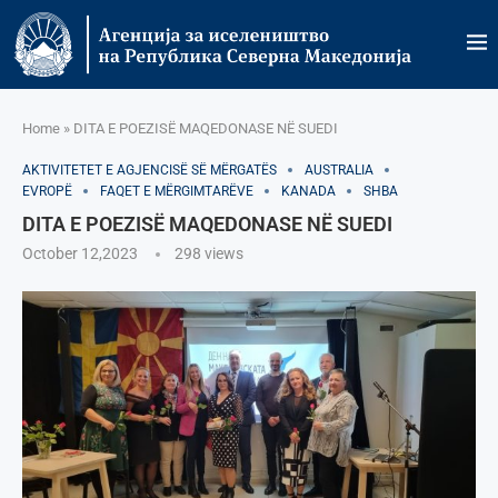
Home
»
DITA E POEZISË MAQEDONASE NË SUEDI
AKTIVITETET E AGJENCISË SË МËRGATËS
AUSTRALIA
EVROPË
FAQET E MËRGIMTARËVE
KANADA
SHBA
DITA E POEZISË MAQEDONASE NË SUEDI
October 12,2023
298
views