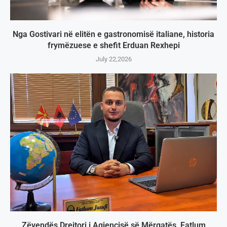
Nga Gostivari në elitën e gastronomisë italiane, historia
frymëzuese e shefit Erduan Rexhepi
July 22,2026
Zëvendës Drejtori i Agjencisë së Mërgatës, Fatlum