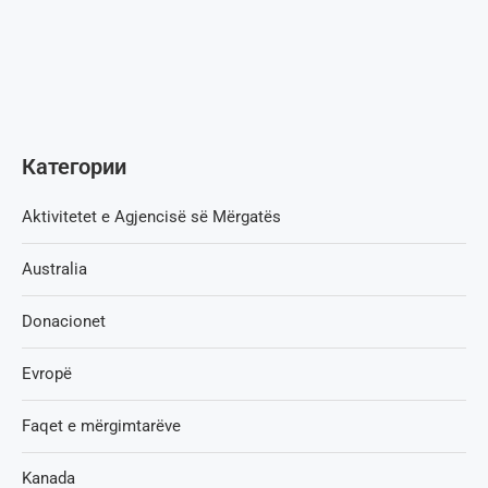
Категории
Aktivitetet e Agjencisë së Мërgatës
Australia
Donacionet
Evropë
Faqet e mërgimtarëve
Kanada