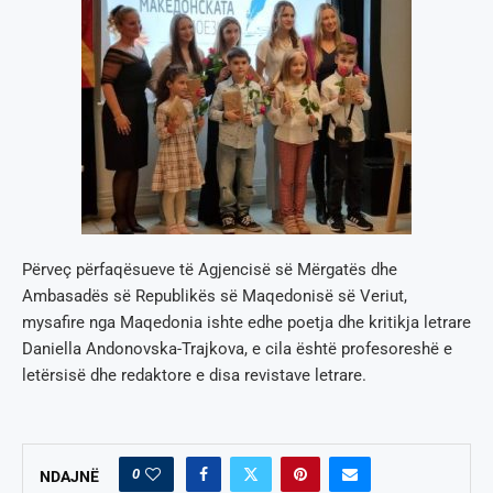
Përveç përfaqësueve të Agjencisë së Mërgatës dhe
Ambasadës së Republikës së Maqedonisë së Veriut,
mysafire nga Maqedonia ishte edhe poetja dhe kritikja letrare
Daniella Andonovska-Trajkova, e cila është profesoreshë e
letërsisë dhe redaktore e disa revistave letrare.
0
NDAJNË