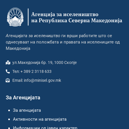
Агенцијата за иселеништво
ги врши работите што се
однесуваат на положбата и правата на иселениците од
Македонија
ул.Македонија бр. 19, 1000 Скопје
Тел: + 389 2 3118 633
Email: info@minisel.gov.mk
За Агенцијата
За агенцијата
Активности на агенцијата
Информации од јавен карактер