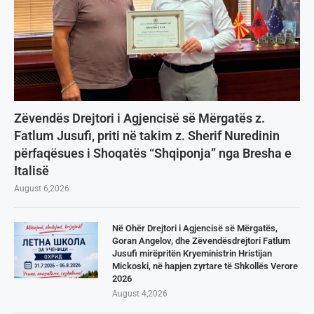
Zëvendës Drejtori i Agjencisë së Mërgatës z.
Fatlum Jusufi, priti në takim z. Sherif Nuredinin
përfaqësues i Shoqatës “Shqiponja” nga Bresha e
Italisë
August 6,2026
Në Ohër Drejtori i Agjencisë së Mërgatës,
Goran Angelov, dhe Zëvendësdrejtori Fatlum
Jusufi mirëpritën Kryeministrin Hristijan
Mickoski, në hapjen zyrtare të Shkollës Verore
2026
August 4,2026