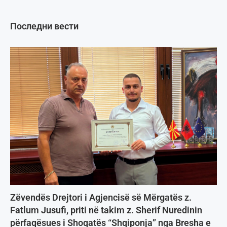
Последни вести
Zëvendës Drejtori i Agjencisë së Mërgatës z.
Fatlum Jusufi, priti në takim z. Sherif Nuredinin
përfaqësues i Shoqatës “Shqiponja” nga Bresha e