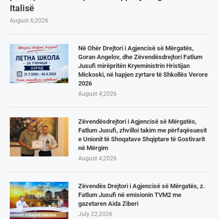
Italisë
August 6,2026
Në Ohër Drejtori i Agjencisë së Mërgatës,
Goran Angelov, dhe Zëvendësdrejtori Fatlum
Jusufi mirëpritën Kryeministrin Hristijan
Mickoski, në hapjen zyrtare të Shkollës Verore
2026
August 4,2026
Zëvendësdrejtori i Agjencisë së Mërgatës,
Fatlum Jusufi, zhvilloi takim me përfaqësuesit
e Unionit të Shoqatave Shqiptare të Gostivarit
në Mërgim
August 4,2026
Zëvendës Drejtori i Agjencisë së Mërgatës, z.
Fatlum Jusufi në emisionin TVM2 me
gazetaren Aida Ziberi
July 22,2026