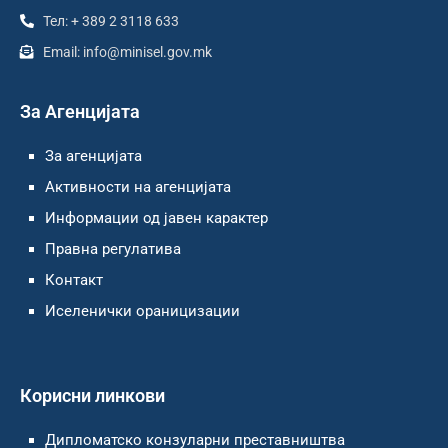
Тел: + 389 2 3118 633
Email: info@minisel.gov.mk
За Агенцијата
За агенцијата
Активности на агенцијата
Информации од јавен карактер
Правна регулатива
Контакт
Иселенички ораницизации
Корисни линкови
Дипломатско конзуларни преставништва