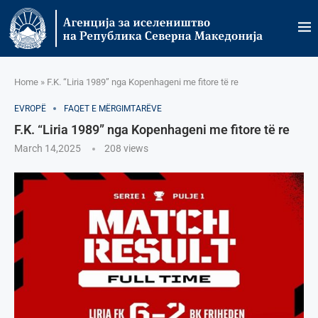
Home
»
F.K. “Liria 1989” nga Kopenhageni me fitore të re
EVROPË
FAQET E MËRGIMTARËVE
F.K. “Liria 1989” nga Kopenhageni me fitore të re
March 14,2025
208
views