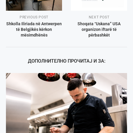
PREVIOUS POST
NEXT POST
Shkolla Iliriada në Antwerpen
Shoqata “Uskana” USA
të Belgjikës kërkon
organizon iftarë të
mësimdhënës
përbashkët
ДОПОЛНИТЕЛНО ПРОЧИТАЈ И ЗА: