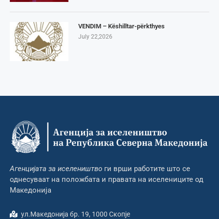
VENDIM – Këshilltar-përkthyes
July 22,2026
Агенцијата за иселеништво
ги врши работите што се
однесуваат на положбата и правата на иселениците од
Македонија
ул.Македонија бр. 19, 1000 Скопје