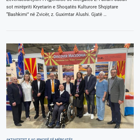
sot mirëpriti Kryetarin e Shoqatës Kulturore Shqiptare
“Bashkimi” në Zvicër, z. Guximtar Alushi. Gjatë …
AKTIVITETET E AGJENCISË SË МËRGATËS