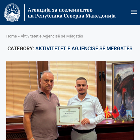
Home
»
Aktivitetet e Agjencisë së Мërgatës
CATEGORY:
AKTIVITETET E AGJENCISË SË МËRGATËS