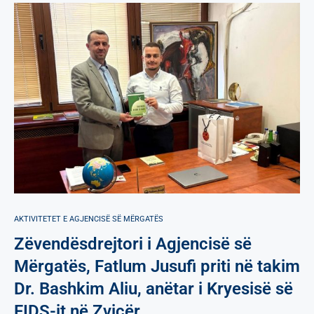
AKTIVITETET E AGJENCISË SË МËRGATËS
Zëvendësdrejtori i Agjencisë së
Mërgatës, Fatlum Jusufi priti në takim
Dr. Bashkim Aliu, anëtar i Kryesisë së
FIDS-it në Zvicër