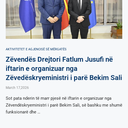
AKTIVITETET E AGJENCISË SË МËRGATËS
Zëvendës Drejtori Fatlum Jusufi në
iftarin e organizuar nga
Zëvedëskryeministri i parë Bekim Sali
March 17,2026
Sot pata nderin të marr pjesë në iftarin e organizuar nga
Zëvendëskryeministri i parë Bekim Sali, së bashku me shumë
funksionarë dhe …