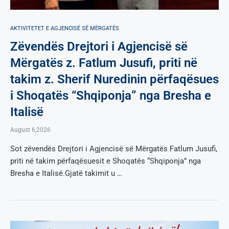
AKTIVITETET E AGJENCISË SË МËRGATËS
Zëvendës Drejtori i Agjencisë së
Mërgatës z. Fatlum Jusufi, priti në
takim z. Sherif Nuredinin përfaqësues
i Shoqatës “Shqiponja” nga Bresha e
Italisë
August 6,2026
Sot zëvendës Drejtori i Agjencisë së Mërgatës Fatlum Jusufi,
priti në takim përfaqësuesit e Shoqatës “Shqiponja” nga
Bresha e Italisë.Gjatë takimit u …