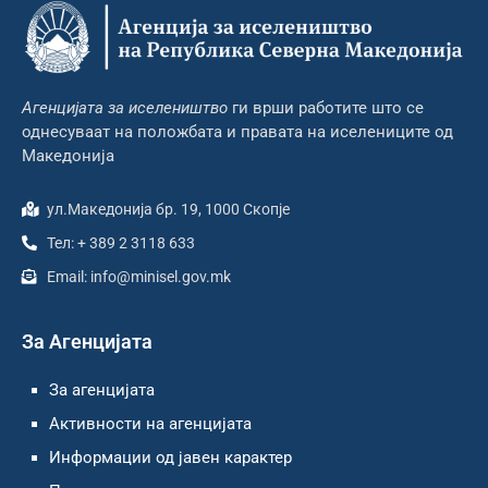
Агенцијата за иселеништво
ги врши работите што се
однесуваат на положбата и правата на иселениците од
Македонија
ул.Македонија бр. 19, 1000 Скопје
Тел: + 389 2 3118 633
Email: info@minisel.gov.mk
За Агенцијата
За агенцијата
Активности на агенцијата
Информации од јавен карактер