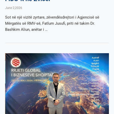
June 2,2026
Sot në një vizitë zyrtare, zëvendësdrejtori i Agjencisë së
Mërgatës së RMV-së, Fatlum Jusufi, priti në takim Dr.
Bashkim Aliun, anëtar i …