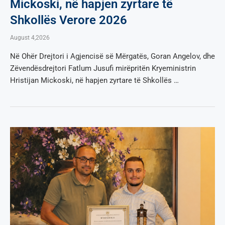
Mickoski, në hapjen zyrtare të
Shkollës Verore 2026
August 4,2026
Në Ohër Drejtori i Agjencisë së Mërgatës, Goran Angelov, dhe
Zëvendësdrejtori Fatlum Jusufi mirëpritën Kryeministrin
Hristijan Mickoski, në hapjen zyrtare të Shkollës …