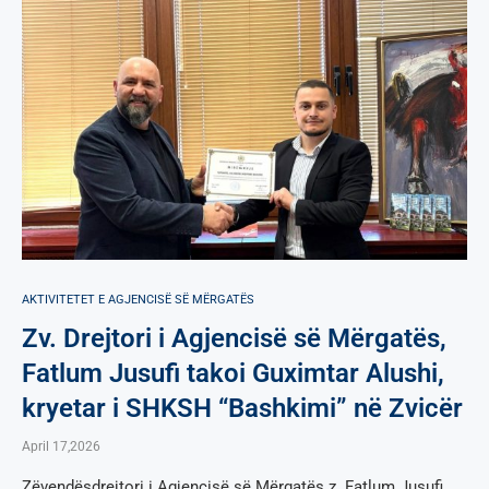
AKTIVITETET E AGJENCISË SË МËRGATËS
Zv. Drejtori i Agjencisë së Mërgatës,
Fatlum Jusufi takoi Guximtar Alushi,
kryetar i SHKSH “Bashkimi” në Zvicër
April 17,2026
Zëvendësdrejtori i Agjencisë së Mërgatës z. Fatlum Jusufi