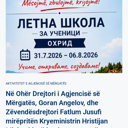
AKTIVITETET E AGJENCISË SË МËRGATËS
Në Ohër Drejtori i Agjencisë së
Mërgatës, Goran Angelov, dhe
Zëvendësdrejtori Fatlum Jusufi
mirëpritën Kryeministrin Hristijan