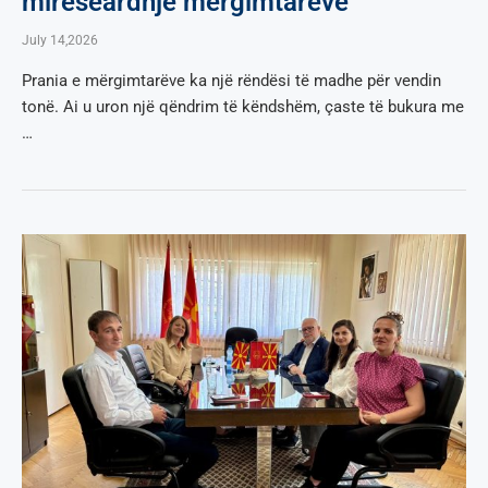
mirëseardhje mërgimtarëve
July 14,2026
Prania e mërgimtarëve ka një rëndësi të madhe për vendin
tonë. Ai u uron një qëndrim të këndshëm, çaste të bukura me
…