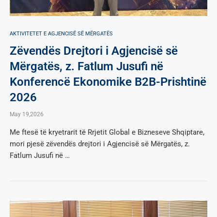
AKTIVITETET E AGJENCISË SË МËRGATËS
Zëvendës Drejtori i Agjencisë së
Mërgatës, z. Fatlum Jusufi në
Konferencë Ekonomike B2B-Prishtinë
2026
May 19,2026
Me ftesë të kryetrarit të Rrjetit Global e Bizneseve Shqiptare,
mori pjesë zëvendës drejtori i Agjencisë së Mërgatës, z.
Fatlum Jusufi në …