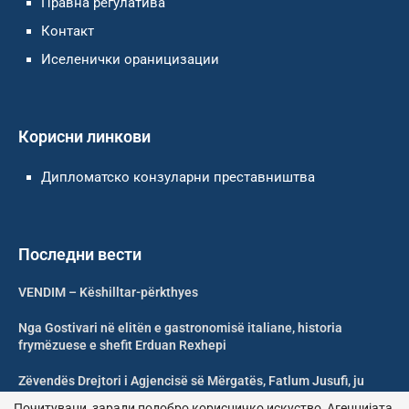
Правна регулатива
Контакт
Иселенички ораницизации
Корисни линкови
Дипломатско конзуларни преставништва
Последни вести
VENDIM – Këshilltar-përkthyes
Nga Gostivari në elitën e gastronomisë italiane, historia
frymëzuese e shefit Erduan Rexhepi
Zëvendës Drejtori i Agjencisë së Mërgatës, Fatlum Jusufi, ju
uron mirëseardhje mërgimtarëve
Почитувани, заради подобро корисничко искуство, Агенцијата