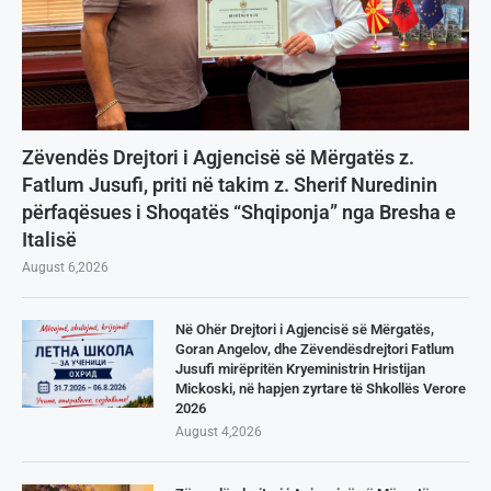
Zëvendës Drejtori i Agjencisë së Mërgatës z.
Fatlum Jusufi, priti në takim z. Sherif Nuredinin
përfaqësues i Shoqatës “Shqiponja” nga Bresha e
Italisë
August 6,2026
Në Ohër Drejtori i Agjencisë së Mërgatës,
Goran Angelov, dhe Zëvendësdrejtori Fatlum
Jusufi mirëpritën Kryeministrin Hristijan
Mickoski, në hapjen zyrtare të Shkollës Verore
2026
August 4,2026