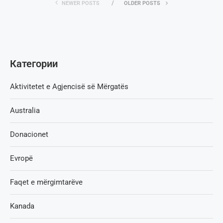
NEWER POSTS
OLDER POSTS
Категории
Aktivitetet e Agjencisë së Мërgatës
Australia
Donacionet
Evropë
Faqet e mërgimtarëve
Kanada