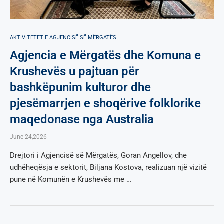
AKTIVITETET E AGJENCISË SË МËRGATËS
Agjencia e Mërgatës dhe Komuna e
Krushevës u pajtuan për
bashkëpunim kulturor dhe
pjesëmarrjen e shoqërive folklorike
maqedonase nga Australia
June 24,2026
Drejtori i Agjencisë së Mërgatës, Goran Angellov, dhe
udhëheqësja e sektorit, Biljana Kostova, realizuan një vizitë
pune në Komunën e Krushevës me …