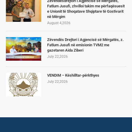
Zëvendësdrejtori i Agjencisë së Mërgatës,
Fatlum Jusufi, zhvilloi takim me përfaqësuesit
e Unionit të Shoqatave Shqiptare të Gostivarit
në Mërgim
August 4,2026
Zëvendës Drejtori i Agjencisë së Mërgatës, z.
Fatlum Jusufi në emisionin TVM2 me
gazetaren Aida Ziberi
July 22,2026
VENDIM – Këshilltar-përkthyes
July 22,2026