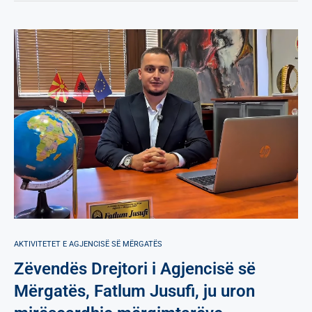
AKTIVITETET E AGJENCISË SË МËRGATËS
Zëvendës Drejtori i Agjencisë së
Mërgatës, Fatlum Jusufi, ju uron