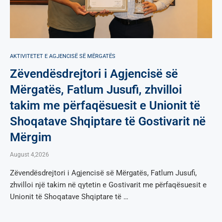
AKTIVITETET E AGJENCISË SË МËRGATËS
Zëvendësdrejtori i Agjencisë së
Mërgatës, Fatlum Jusufi, zhvilloi
takim me përfaqësuesit e Unionit të
Shoqatave Shqiptare të Gostivarit në
Mërgim
August 4,2026
Zëvendësdrejtori i Agjencisë së Mërgatës, Fatlum Jusufi,
zhvilloi një takim në qytetin e Gostivarit me përfaqësuesit e
Unionit të Shoqatave Shqiptare të …