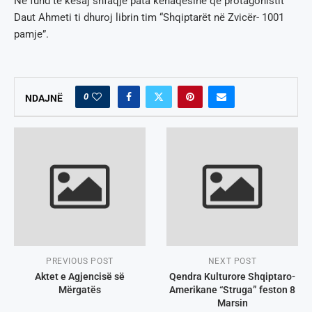
Në fund të kësaj shfaqje pata kënaqësinë që protagonistit
Daut Ahmeti ti dhuroj librin tim “Shqiptarët në Zvicër- 1001
pamje”.
0
NDAJNË
PREVIOUS POST
NEXT POST
Aktet e Agjencisë së
Qendra Kulturore Shqiptaro-
Мërgatës
Amerikane “Struga” feston 8
Marsin