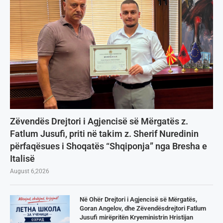
Zëvendës Drejtori i Agjencisë së Mërgatës z.
Fatlum Jusufi, priti në takim z. Sherif Nuredinin
përfaqësues i Shoqatës “Shqiponja” nga Bresha e
Italisë
August 6,2026
Në Ohër Drejtori i Agjencisë së Mërgatës,
Goran Angelov, dhe Zëvendësdrejtori Fatlum
Jusufi mirëpritën Kryeministrin Hristijan