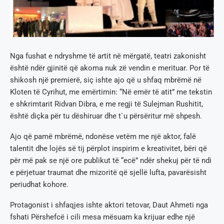
Nga fushat e ndryshme të artit në mërgatë, teatri zakonisht
është ndër gjinitë që akoma nuk zë vendin e merituar. Por të
shikosh një premierë, siç ishte ajo që u shfaq mbrëmë në
Kloten të Cyrihut, me emërtimin: “Në emër të atit” me tekstin
e shkrimtarit Ridvan Dibra, e me regji të Sulejman Rushitit,
është diçka për tu dëshiruar dhe t`u përsëritur më shpesh.
Ajo që pamë mbrëmë, ndonëse vetëm me një aktor, falë
talentit dhe lojës së tij përplot inspirim e kreativitet, bëri që
për më pak se një ore publikut të “ecë” ndër shekuj për të ndi
e përjetuar traumat dhe mizoritë që sjellë lufta, pavarësisht
periudhat kohore.
Protagonist i shfaqjes ishte aktori tetovar, Daut Ahmeti nga
fshati Përshefcë i cili mesa mësuam ka krijuar edhe një