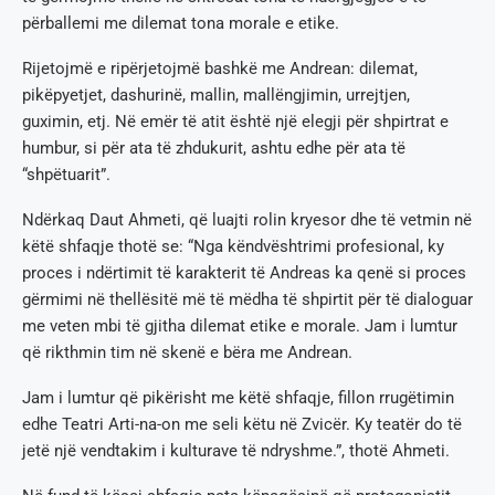
përballemi me dilemat tona morale e etike.
Rijetojmë e ripërjetojmë bashkë me Andrean: dilemat,
pikëpyetjet, dashurinë, mallin, mallëngjimin, urrejtjen,
guximin, etj. Në emër të atit është një elegji për shpirtrat e
humbur, si për ata të zhdukurit, ashtu edhe për ata të
“shpëtuarit”.
Ndërkaq Daut Ahmeti, që luajti rolin kryesor dhe të vetmin në
këtë shfaqje thotë se: “Nga këndvështrimi profesional, ky
proces i ndërtimit të karakterit të Andreas ka qenë si proces
gërmimi në thellësitë më të mëdha të shpirtit për të dialoguar
me veten mbi të gjitha dilemat etike e morale. Jam i lumtur
që rikthmin tim në skenë e bëra me Andrean.
Jam i lumtur që pikërisht me këtë shfaqje, fillon rrugëtimin
edhe Teatri Arti-na-on me seli këtu në Zvicër. Ky teatër do të
jetë një vendtakim i kulturave të ndryshme.”, thotë Ahmeti.