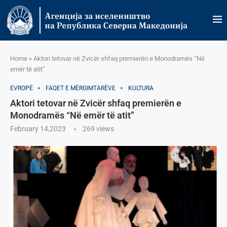
Home
»
Aktori tetovar në Zvicër shfaq premierën e Monodramës “Në
emër të atit”
EVROPË
FAQET E MËRGIMTARËVE
KULTURA
Aktori tetovar në Zvicër shfaq premierën e
Monodramës “Në emër të atit”
February 14,2023
269
views