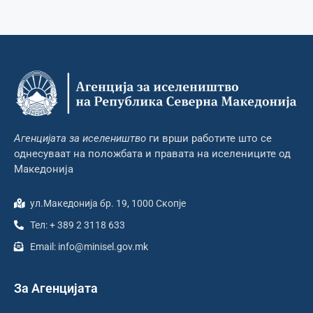
Агенцијата за иселеништво
ги врши работите што се
однесуваат на положбата и правата на иселениците од
Македонија
ул.Македонија бр. 19, 1000 Скопје
Тел: + 389 2 3118 633
Email: info@minisel.gov.mk
За Агенцијата