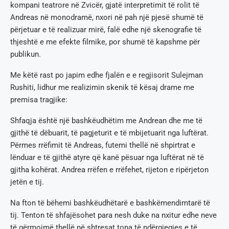
kompani teatrore në Zvicër, gjatë interpretimit të rolit të
Andreas në monodramë, nxori në pah një pjesë shumë të
përjetuar e të realizuar mirë, falë edhe një skenografie të
thjeshtë e me efekte filmike, por shumë të kapshme për
publikun.
Me këtë rast po japim edhe fjalën e e regjisorit Sulejman
Rushiti, lidhur me realizimin skenik të kësaj drame me
premisa tragjike:
Shfaqja është një bashkëudhëtim me Andrean dhe me të
gjithë të dëbuarit, të pagjeturit e të mbijetuarit nga luftërat.
Përmes rrëfimit të Andreas, futemi thellë në shpirtrat e
lënduar e të gjithë atyre që kanë pësuar nga luftërat në të
gjitha kohërat. Andrea rrëfen e rrëfehet, rijeton e ripërjeton
jetën e tij.
Na fton të bëhemi bashkëudhëtarë e bashkëmendimtarë të
tij. Tenton të shfajësohet para nesh duke na nxitur edhe neve
të gërmojmë thellë në shtresat tona të ndërgjegjes e të