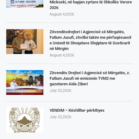
Mickoski, në hapjen zyrtare të Shkollës Verore
2026
August 4,2026
Zëvendësdrejtori i Agjencisë së Mërgatës,
Fatlum Jusufi, zhvilloi takim me përfaqësuesit
e Unionit të Shoqatave Shqiptare të Gostivarit
në Mërgim
August 4,2026
Zëvendës Drejtori i Agjencisë së Mërgatës, z.
Fatlum Jusufi në emisionin TVM2 me
gazetaren Aida Ziberi
July 22,2026
VENDIM – Këshilltar-përkthyes
July 22,2026