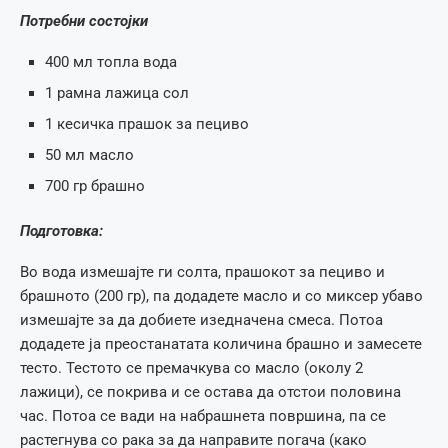
Потребни состојки
400 мл топла вода
1 рамна лажица сол
1 кесичка прашок за пециво
50 мл масло
700 гр брашно
Подготовка:
Во вода измешајте ги солта, прашокот за пециво и
брашното (200 гр), па додадете масло и со миксер убаво
измешајте за да добиете изедначена смеса. Потоа
додадете ја преостанатата количина брашно и замесете
тесто. Тестото се премачкува со масло (околу 2
лажици), се покрива и се остава да отстои половина
час. Потоа се вади на набрашнета површина, па се
растегнува со рака за да направите погача (како