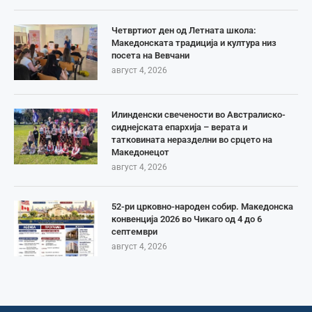
Четвртиот ден од Летната школа:
Македонската традиција и култура низ
посета на Вевчани
август 4, 2026
Илинденски свечености во Австралиско-
сиднејската епархија – верата и
татковината неразделни во срцето на
Македонецот
август 4, 2026
52-ри црковно-народен собир. Македонска
конвенција 2026 во Чикаго од 4 до 6
септември
август 4, 2026