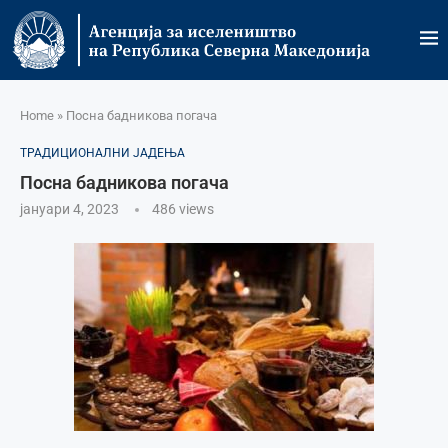
Home
»
Посна бадникова погача
ТРАДИЦИОНАЛНИ ЈАДЕЊА
Посна бадникова погача
јануари 4, 2023
486
views