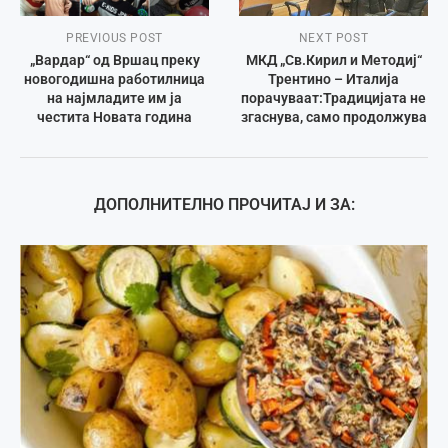
PREVIOUS POST
NEXT POST
„Вардар“ од Вршац преку
МКД „Св.Кирил и Методиј“
новогодишна работилница
Трентино – Италија
на најмладите им ја
порачуваат:Традицијата не
честита Новата година
згаснува, само продолжува
ДОПОЛНИТЕЛНО ПРОЧИТАЈ И ЗА: