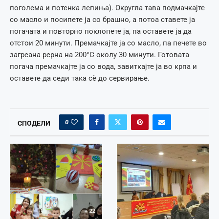
поголема и потенка лепиња). Округла тава подмачкајте
со масло и посипете ја со брашно, а потоа ставете ја
погачата и повторно поклопете ја, па оставете ја да
отстои 20 минути. Премачкајте ја со масло, па печете во
загреана рерна на 200°C околу 30 минути. Готовата
погача премачкајте ја со вода, завиткајте ја во крпа и
оставете да седи така сѐ до сервирање.
0
СПОДЕЛИ