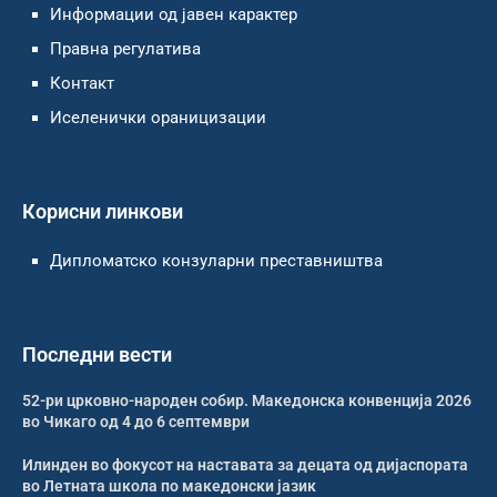
Информации од јавен карактер
Правна регулатива
Контакт
Иселенички ораницизации
Корисни линкови
Дипломатско конзуларни преставништва
Последни вести
52-ри црковно-народен собир. Македонска конвенција 2026
во Чикаго од 4 до 6 септември
Илинден во фокусот на наставата за децата од дијаспората
во Летната школа по македонски јазик