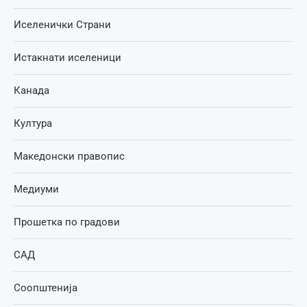
Иселенички Страни
Истакнати иселеници
Канада
Култура
Македонски правопис
Медиуми
Прошетка по градови
САД
Соопштенија