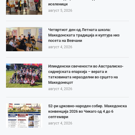
иселеници
август 5, 2026
Четвртиот ден од Летната школа:
Македонската традиција и култура низ
посета на Вевчани
август 4, 2026
Илинденски свечености во Австралиско-
сиднејската епархија – верата и
татковината неразделни во срцето на
Македонецот
август 4, 2026
52-ри црковно-народен собир. Македонска
конвенција 2026 во Чикаго од 4 до 6
септември
август 4, 2026