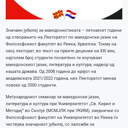
Значаен јубилеј за македонистиката – петнаесет години
од отворањето на Лекторатот по македонски јазик на
Филозофскиот факултет во Риека, Хрватска. Токму на
овој лекторат, во текот на првите децении на XXI век,
најголем број студенти посветено ги изучуваат
македонскиот јазик, литература и култура, надвор од
нашата држава. Од 2008 година до крајот на
академската 2021/2022 година, низ Лекторатот минаа
повеќе од 2000 студенти.
Меѓународниот семинар за македонски јазик,
литература и култура при Универзитетот „Св. Кирил и
Методиј” во Скопје (МСМЈЛК при УКИМ), заеднички со
Филозофскиот факултет на Универзитетот во Риека го
чествува значајниот јубилеј, со заложби за