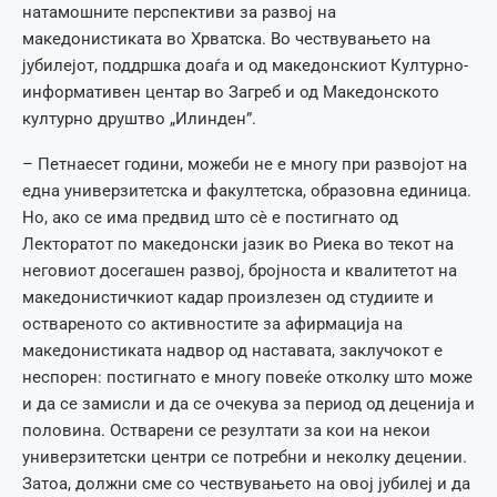
натамошните перспективи за развој на
македонистиката во Хрватска. Во чествувањето на
јубилејот, поддршка доаѓа и од македонскиот Културно-
информативен центар во Загреб и од Македонското
културно друштво „Илинден”.
– Петнаесет години, можеби не е многу при развојот на
една универзитетска и факултетска, образовна единица.
Но, ако се има предвид што сè е постигнато од
Лекторатот по македонски јазик во Риека во текот на
неговиот досегашен развој, бројноста и квалитетот на
македонистичкиот кадар произлезен од студиите и
оствареното со активностите за афирмација на
македонистиката надвор од наставата, заклучокот е
неспорен: постигнато е многу повеќе отколку што може
и да се замисли и да се очекува за период од деценија и
половина. Остварени се резултати за кои на некои
универзитетски центри се потребни и неколку децении.
Затоа, должни сме со чествувањето на овој јубилеј и да