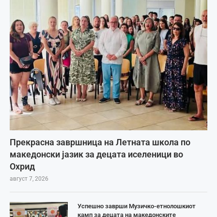
Прекрасна завршница на Летната школа по
македонски јазик за децата иселеници во
Охрид
август 7, 2026
Успешно заврши Музичко-етнолошкиот
камп за децата на македонските