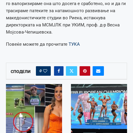
го валоризираме она што досега е сработено, но и да ги
трасираме патеките за натамошното развивање на
македонистичките студии во Риека, истакнува
директорката на МСМЈЛК при УКИМ, проф. д-р Весна
Мојсова-Чепишевска.
Повеќе можете да прочитате
ТУКА
0
СПОДЕЛИ