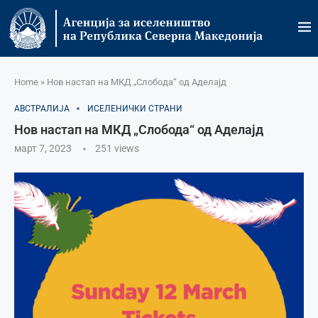
Home
»
Нов настап на МКД „Слобода“ од Аделајд
АВСТРАЛИЈА
ИСЕЛЕНИЧКИ СТРАНИ
Нов настап на МКД „Слобода“ од Аделајд
март 7, 2023
251
views