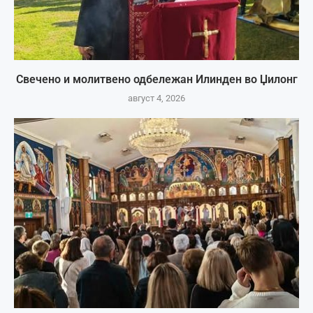
Свечено и молитвено одбележан Илинден во Џилонг
август 4, 2026