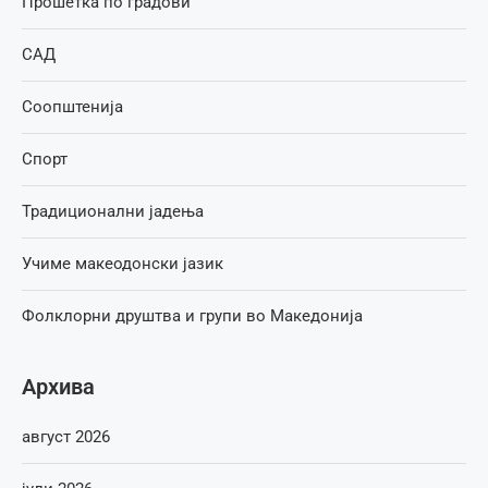
Прошетка по градови
САД
Соопштенија
Спорт
Традиционални јадења
Учиме макеодонски јазик
Фолклорни друштва и групи во Македонија
Архива
август 2026