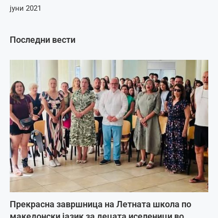
јуни 2021
Последни вести
Прекрасна завршница на Летната школа по
македонски јазик за децата иселеници во