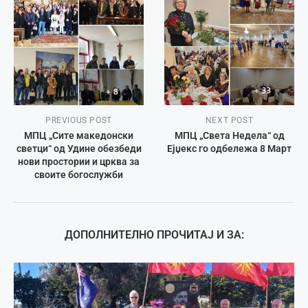
PREVIOUS POST
NEXT POST
МПЦ „Сите македонски
МПЦ „Света Недела“ од
светци“ од Удине обезбеди
Ејџекс го одбележа 8 Март
нови простории и црква за
своите богослужби
ДОПОЛНИТЕЛНО ПРОЧИТАЈ И ЗА: