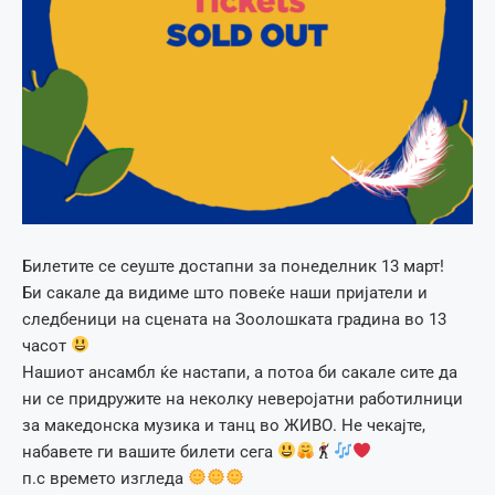
Билетите се сеуште достапни за понеделник 13 март!
Би сакале да видиме што повеќе наши пријатели и
следбеници на сцената на Зоолошката градина во 13
часот
Нашиот ансамбл ќе настапи, а потоа би сакале сите да
ни се придружите на неколку неверојатни работилници
за македонска музика и танц во ЖИВО. Не чекајте,
набавете ги вашите билети сега
п.с времето изгледа