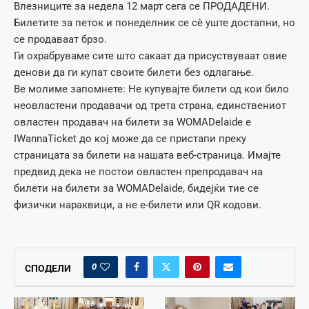
Влезниците за недела 12 март сега се ПРОДАДЕНИ.
Билетите за петок и понеделник се сè уште достапни, но
се продаваат брзо.
Ги охрабруваме сите што сакаат да присуствуваат овие
денови да ги купат своите билети без одлагање.
Ве молиме запомнете: Не купувајте билети од кои било
неовластени продавачи од трета страна, единствениот
овластен продавач на билети за WOMADelaide е
IWannaTicket до кој може да се пристапи преку
страницата за билети на нашата веб-страница. Имајте
предвид дека не постои овластен препродавач на
билети на билети за WOMADelaide, бидејќи тие се
физички нараквици, а не е-билети или QR кодови.
0
СПОДЕЛИ