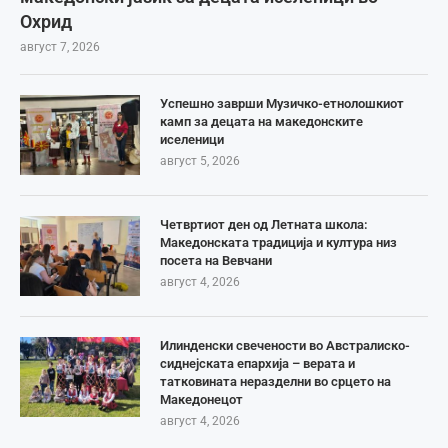
Охрид
август 7, 2026
Успешно заврши Музичко-етнолошкиот
камп за децата на македонските
иселеници
август 5, 2026
Четвртиот ден од Летната школа:
Македонската традиција и култура низ
посета на Вевчани
август 4, 2026
Илинденски свечености во Австралиско-
сиднејската епархија – верата и
татковината неразделни во срцето на
Македонецот
август 4, 2026