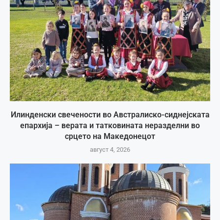
Илинденски свечености во Австралиско-сиднејската
епархија – верата и татковината неразделни во
срцето на Македонецот
август 4, 2026