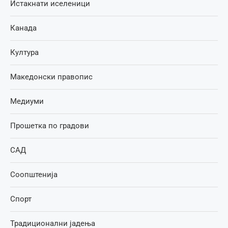
Истакнати иселеници
Канада
Култура
Македонски правопис
Медиуми
Прошетка по градови
САД
Соопштенија
Спорт
Традиционални јадења