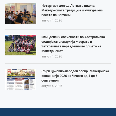
Четвртиот ден од Летната школа:
Македонската традиција и култура низ
посета на Вевчани
август 4, 2026
Илинденски свечености во Австралиско-
сиднејската епархија – верата и
татковината неразделни во срцето на
Македонецот
август 4, 2026
52-ри црковно-народен собир. Македонска
конвенција 2026 во Чикаго од 4 до 6
септември
август 4, 2026