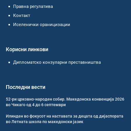
Правна регулатива
Контакт
Иселенички ораницизации
Корисни линкови
Дипломатско конзуларни преставништва
Последни вести
52-ри црковно-народен собир. Македонска конвенција 2026
во Чикаго од 4 до 6 септември
Илинден во фокусот на наставата за децата од дијаспората
во Летната школа по македонски јазик