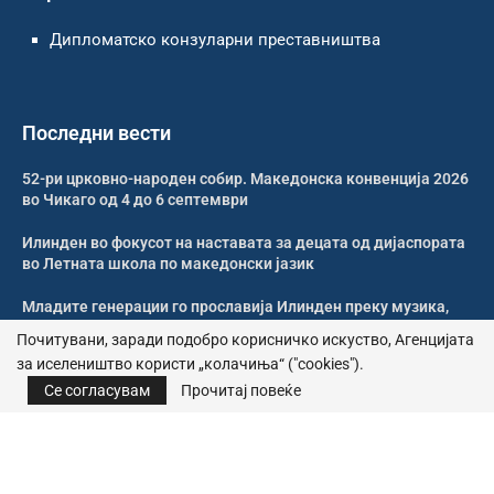
Дипломатско конзуларни преставништва
Последни вести
52-ри црковно-народен собир. Македонска конвенција 2026
во Чикаго од 4 до 6 септември
Илинден во фокусот на наставата за децата од дијаспората
во Летната школа по македонски јазик
Младите генерации го прославија Илинден преку музика,
оро и македонската традиција
Почитувани, заради подобро корисничко искуство, Агенцијата
за иселеништво користи „колачиња“ ("cookies").
Свечено и молитвено одбележан Илинден во Џилонг
Се согласувам
Прочитај повеќе
© 2026 – Сите права се задржани | Агенција за иселеништво
Почитика за приватност
|
Политика за колачиња