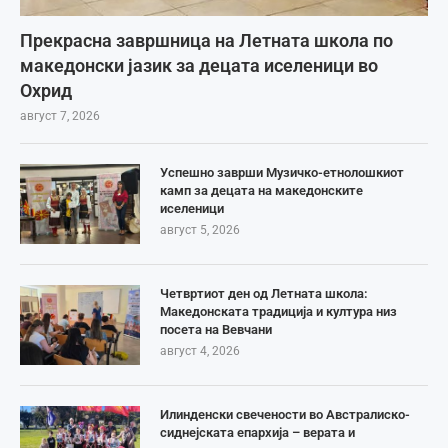
Прекрасна завршница на Летната школа по
македонски јазик за децата иселеници во
Охрид
август 7, 2026
Успешно заврши Музичко-етнолошкиот
камп за децата на македонските
иселеници
август 5, 2026
Четвртиот ден од Летната школа:
Македонската традиција и култура низ
посета на Вевчани
август 4, 2026
Илинденски свечености во Австралиско-
сиднејската епархија – верата и