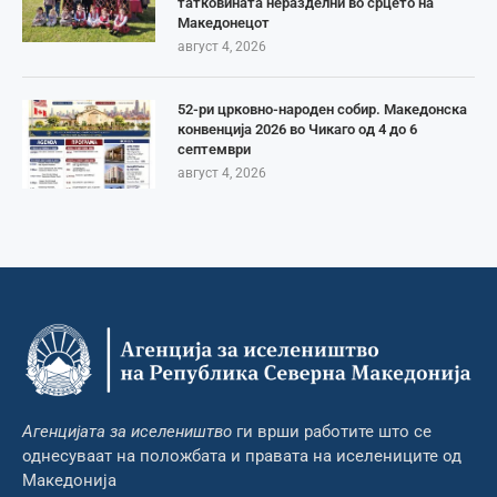
татковината неразделни во срцето на
Македонецот
август 4, 2026
52-ри црковно-народен собир. Македонска
конвенција 2026 во Чикаго од 4 до 6
септември
август 4, 2026
Агенцијата за иселеништво
ги врши работите што се
однесуваат на положбата и правата на иселениците од
Македонија