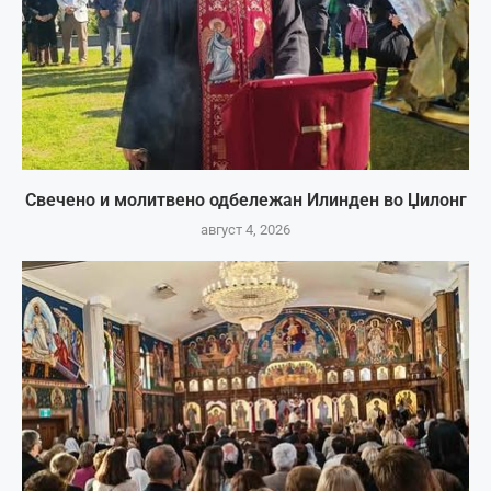
Свечено и молитвено одбележан Илинден во Џилонг
август 4, 2026