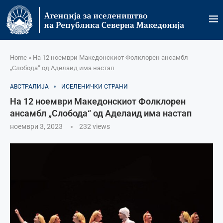
Home
»
На 12 ноември Македонскиот Фолклорен ансамбл
„Слобода“ од Аделаид има настап
АВСТРАЛИЈА
ИСЕЛЕНИЧКИ СТРАНИ
На 12 ноември Македонскиот Фолклорен
ансамбл „Слобода“ од Аделаид има настап
ноември 3, 2023
232
views