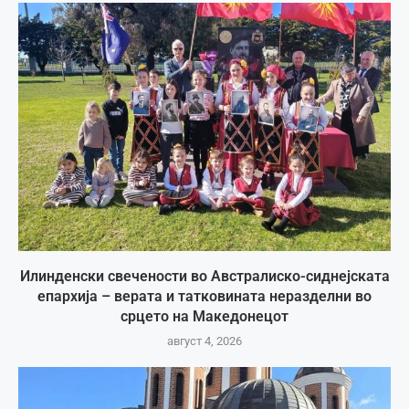
Илинденски свечености во Австралиско-сиднејската
епархија – верата и татковината неразделни во
срцето на Македонецот
август 4, 2026